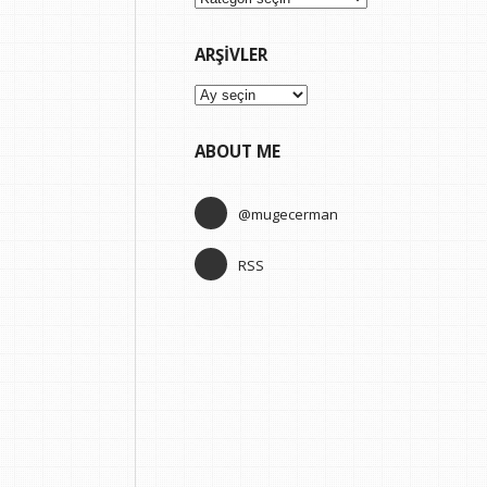
ARŞIVLER
Arşivler
ABOUT ME
@mugecerman
RSS