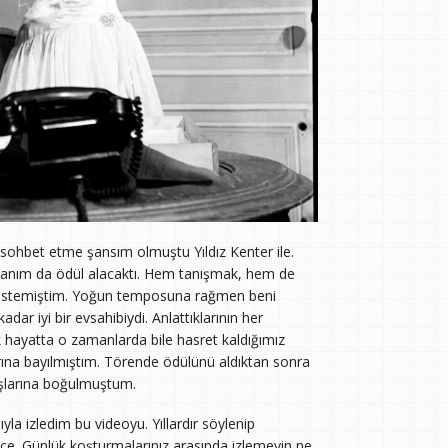
n sohbet etme şansım olmuştu Yıldız Kenter ile.
Hanım da ödül alacaktı. Hem tanışmak, hem de
evu istemiştim. Yoğun temposuna rağmen beni
dar iyi bir evsahibiydi. Anlattıklarının her
 hayatta o zamanlarda bile hasret kaldığımız
rına bayılmıştım. Törende ödülünü aldıktan sonra
şlarına boğulmuştum.
la izledim bu videoyu. Yıllardır söylenip
e. Günlük koşturmalarınız arasında izlemeyin ne