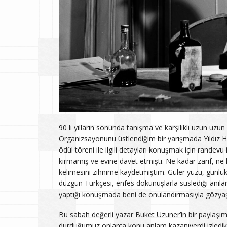
90 lı yılların sonunda tanışma ve karşılıklı uzun uzu
Organizsayonunu üstlendiğim bir yarışmada Yıldız 
ödül töreni ile ilgili detayları konuşmak için rand
kırmamış ve evine davet etmişti. Ne kadar zarif, ne ka
kelimesini zihnime kaydetmiştim. Güler yüzü, günlük
düzgün Türkçesi, enfes dokunuşlarla süslediği anıla
yaptığı konuşmada beni de onulandırmasıyla gözya
Bu sabah değerli yazar Buket Uzuner’in bir paylaşımıy
durduğumuz onlarca konu anlam kazanıverdi izledikç