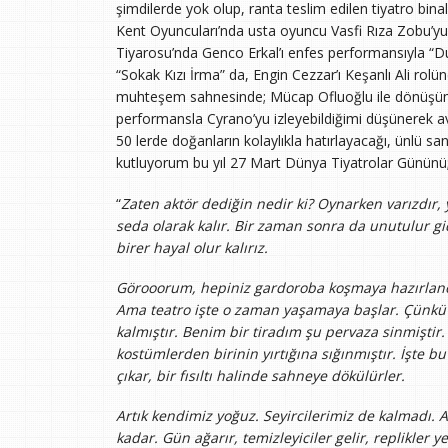
şimdilerde yok olup, ranta teslim edilen tiyatro binal
Kent Oyuncuları’nda usta oyuncu Vasfi Rıza Zobu’y
Tiyarosu’nda Genco Erkal’ı enfes performansıyla “Du
“Sokak Kızı İrma” da, Engin Cezzar’ı Keşanlı Ali rolü
muhteşem sahnesinde; Mücap Ofluoğlu ile dönüşüml
performansla Cyrano’yu izleyebildiğimi düşünerek 
50 lerde doğanların kolaylıkla hatırlayacağı, ünlü sa
kutluyorum bu yıl 27 Mart Dünya Tiyatrolar Gününü
“
Zaten aktör dediğin nedir ki? Oynarken varızdır
seda olarak kalır. Bir zaman sonra da unutulur gi
birer hayal olur kalırız.
Görooorum, hepiniz gardoroba koşmaya hazırlano
Ama teatro işte o zaman yaşamaya başlar. Çünkü Sa
kalmıştır. Benim bir tiradım şu pervaza sinmiştir. 
kostümlerden birinin yırtığına sığınmıştır. İşte bu
çıkar, bir fısıltı halinde sahneye dökülürler.
Artık kendimiz yoğuz. Seyircilerimiz de kalmadı. A
kadar. Gün ağarır, temizleyiciler gelir, replikler y