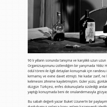
90 lı yılların sonunda tanışma ve karşılıklı uzun uzu
Organizsayonunu üstlendiğim bir yarışmada Yıldız 
ödül töreni ile ilgili detayları konuşmak için rand
kırmamış ve evine davet etmişti. Ne kadar zarif, ne ka
kelimesini zihnime kaydetmiştim. Güler yüzü, günlük
düzgün Türkçesi, enfes dokunuşlarla süslediği anıla
yaptığı konuşmada beni de onulandırmasıyla gözya
Bu sabah değerli yazar Buket Uzuner’in bir paylaşımıy
durduğumuz onlarca konu anlam kazanıverdi izledikç