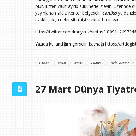
olur, lütfen vakit ayırıp sükunetle izleyin. Üzerinde 
yayınlanan Yıldız Kenter belgeseli “
Caniko
“yu da izl
uzaklaştıkça neler yitirmişiz tekrar hatırlayın.
https://twitter.com/lmnylmz/status/180911249724
Yazıda kullandığım görselin kaynağı https://artdogis
Caniko
hayat
sanat
Tiyatro
Yıldız Kenter
27 Mart Dünya Tiyatr