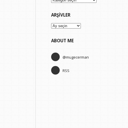
ARŞIVLER
Arşivler
ABOUT ME
@mugecerman
RSS