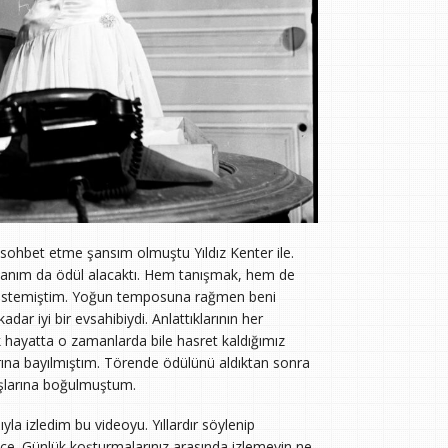
n sohbet etme şansım olmuştu Yıldız Kenter ile.
Hanım da ödül alacaktı. Hem tanışmak, hem de
evu istemiştim. Yoğun temposuna rağmen beni
dar iyi bir evsahibiydi. Anlattıklarının her
 hayatta o zamanlarda bile hasret kaldığımız
rına bayılmıştım. Törende ödülünü aldıktan sonra
şlarına boğulmuştum.
la izledim bu videoyu. Yıllardır söylenip
e. Günlük koşturmalarınız arasında izlemeyin ne