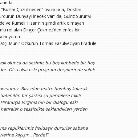
arında.
u “Buzlar Çözülmeden” oyununda, Dostlar
rdurun Dünyayı İnecek Var” da, Gülriz Sururi’yi
nde ve Rumeli Hisarı’nın şimdi artık olmayan
ü rol alan Dinçer Çekmez’den enfes bir
avunuyorum.
natçı Münir Özkul’un Tomas Fasulyeciyan tiradı ile
;
, yok olunca da sesimiz bu boş kubbede bir hoş
der. Olsa olsa eski program dergilerinde soluk
orsunuz. Birazdan teatro bomboş kalacak.
tenik’in bir şarkısı şu perdelere takılı
Hıranuşla Virginia’nın bir dialogu eski
 hatıralar o sessizlikte saklandıkları yerden
ma repliklerimiz fısıldaşır dururlar sabaha
erlerine kaçışır… Perde
!”