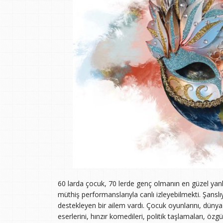
60 larda çocuk, 70 lerde genç olmanın en güzel yanla
müthiş performanslarıyla canlı izleyebilmekti. Şansl
destekleyen bir ailem vardı. Çocuk oyunlarını, dünya k
eserlerini, hınzır komedileri, politik taşlamaları, ö