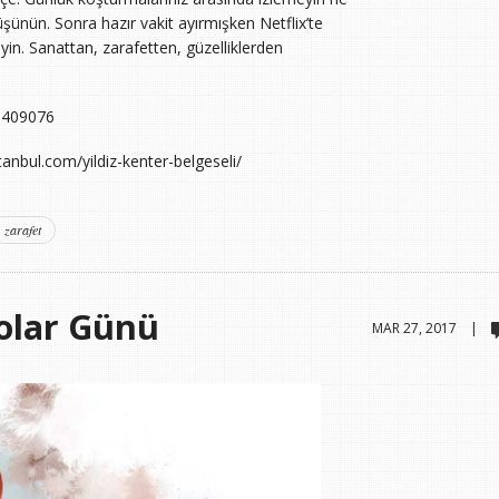
düşünün. Sonra hazır vakit ayırmışken Netflix’te
eyin. Sanattan, zarafetten, güzelliklerden
6409076
tanbul.com/yildiz-kenter-belgeseli/
zarafet
olar Günü
MAR 27, 2017 |