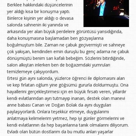
Berklee hakkındaki düşüncelerinin
yer aldığı kısa bir konuşma yaptı.
Binlerce kişinin yer aldığı o devasa
salonda sahnenin iki yanında ve
arkasında yer alan büyük perdelere görüntüsü yansıdığında,
daha konuşmasına başlamadan ben gözyaşlarına
boğulmuştum bile. Zaman ne çabuk geçivermişti ve sahneye
çok yakışan, kendinden emin duruşlu bu genç adama ne çabuk
dönüşmüştü benim sarı kafalı bebeğim. Sözlerini bitirdiğinde,
salon alkıştan inlerken ben de boğazımdaki yumruları
temizlemeye çalışıyordum.
Ertesi gün aynı salonda, yüzlerce öğrenci ile diplomasını alan
ve kep fırlatan oğlum yine göğsümü gururla doldurmuştu. Ona
hayallerini gerçekleştirmesi için en büyük fırsatı veren, yıllardır
kendi evlatlarından ayrı tutmayıp inanan, destek olan manevi
anne babası Canan ve Doğan Bolak da aynı duyguları
paylaşıyorlardı. Onlara teşekkür etmeye, duygularımı
anlatmaya kelimelerim yetmez, hep iyi günler görmelerini ve
kendi evlatlarının da hep başarılarına tanık olmalarını diliyorum.
Evladı olan bütün dostlarım da bu mutlu anları yaşarlar