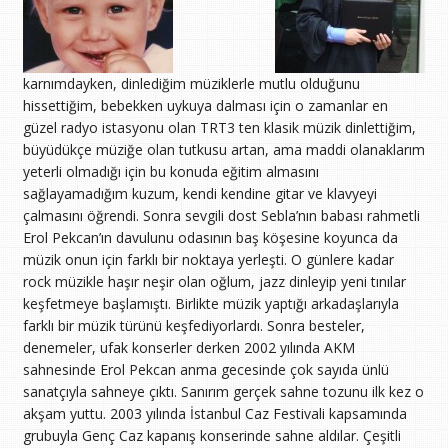
karnımdayken, dinlediğim müziklerle mutlu olduğunu
hissettiğim, bebekken uykuya dalması için o zamanlar en
güzel radyo istasyonu olan TRT3 ten klasik müzik dinlettiğim,
büyüdükçe müziğe olan tutkusu artan, ama maddi olanaklarım
yeterli olmadığı için bu konuda eğitim almasını
sağlayamadığım kuzum, kendi kendine gitar ve klavyeyi
çalmasını öğrendi. Sonra sevgili dost Sebla’nın babası rahmetli
Erol Pekcan’ın davulunu odasının baş köşesine koyunca da
müzik onun için farklı bir noktaya yerleşti. O günlere kadar
rock müzikle haşır neşir olan oğlum, jazz dinleyip yeni tınılar
keşfetmeye başlamıştı. Birlikte müzik yaptığı arkadaşlarıyla
farklı bir müzik türünü keşfediyorlardı. Sonra besteler,
denemeler, ufak konserler derken 2002 yılında AKM
sahnesinde Erol Pekcan anma gecesinde çok sayıda ünlü
sanatçıyla sahneye çıktı. Sanırım gerçek sahne tozunu ilk kez o
akşam yuttu. 2003 yılında İstanbul Caz Festivali kapsamında
grubuyla Genç Caz kapanış konserinde sahne aldılar. Çeşitli