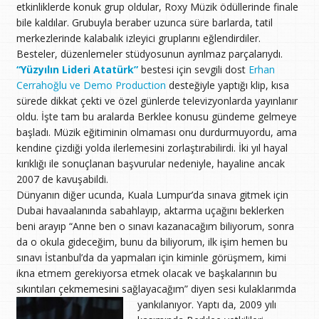
etkinliklerde konuk grup oldular, Roxy Müzik ödüllerinde finale
bile kaldılar. Grubuyla beraber uzunca süre barlarda, tatil
merkezlerinde kalabalık izleyici gruplarını eğlendirdiler.
Besteler, düzenlemeler stüdyosunun ayrılmaz parçalarıydı.
“Yüzyılın Lideri Atatürk”
bestesi için sevgili dost
Erhan
Cerrahoğlu ve Demo Production
desteğiyle yaptığı klip, kısa
sürede dikkat çekti ve özel günlerde televizyonlarda yayınlanır
oldu. İşte tam bu aralarda Berklee konusu gündeme gelmeye
başladı. Müzik eğitiminin olmaması onu durdurmuyordu, ama
kendine çizdiği yolda ilerlemesini zorlaştırabilirdi. İki yıl hayal
kırıklığı ile sonuçlanan başvurular nedeniyle, hayaline ancak
2007 de kavuşabildi.
Dünyanın diğer ucunda, Kuala Lumpur’da sınava gitmek için
Dubai havaalanında sabahlayıp, aktarma uçağını beklerken
beni arayıp “Anne ben o sınavı kazanacağım biliyorum, sonra
da o okula gideceğim, bunu da biliyorum, ilk işim hemen bu
sınavı İstanbul’da da yapmaları için kiminle görüşmem, kimi
ikna etmem gerekiyorsa etmek olacak ve başkalarının bu
sıkıntıları çekmemesini sağlayacağım” diyen sesi kulaklarımda
yankılanıyor.
Yaptı da, 2009 yılı