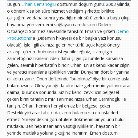
Bugün
Erhan Cerrahoğlu
dostumun doğum günü. 2003 yılında;
o dönem kısa bir süre hizmet verdiğim şirkette; birlikte
çalıştığım ve daha sonra yaşadığım bir sürü zorlukla başa çıkıp,
hayatıma yön vermemi sağlayan can dostum Didem
Özbahçeci Sönmez sayesinde tanıştım Erhan ve şirketi
Demo
Productions
‘la (Didem’in hikayesi de bir başka yazı konusu
olacak). İşle ilgili aklınıza gelen her türlü uçuk kaçık öneriyi
aktarıp, çözüm bulmasını isteyebileceğiniz, sizin çılgın
zannettiğiniz fikirlerinizden daha çılgın çözümlerle karşınıza
gelen, sevimli hiperkatifin biridir Erhan. En az kendi kadar çılgın
ve yaratıcı insanlarla işbirlikleri vardır. Dünyanın dört bir yanına
eli kolu uzanır. Onun defterinde “bu olmaz” diye bir cümle asla
bulamazsınız. Olmayacağı da olur hale getirmenin yollarını arar
daima, bulur da sonunda. Siz hiç kendi zevki için belgesel
çeken birini tanıdınız mı? Tanımadınızsa Erhan Cerrahoğlu ile
tanışın. Erhan, hemen her yıl en az bir belgesel çeker.
Destekleyici arar tabii o da, ama bulamazsa da asla dert
etmez. Yüreğindekini görüntülere dökmenin bir yolunu bulur
mutlaka. Ben hep insanların yaptığı iyiliklerin, hayatının bir
yerinde mutlaka yoluna çıktığına inanırım. Erhan dostum;