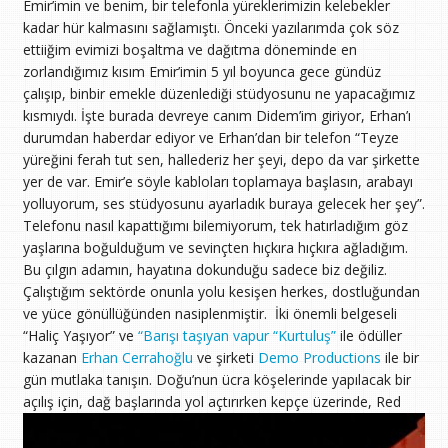
Emir’imin ve benim, bir telefonla yüreklerimizin kelebekler
kadar hür kalmasını sağlamıştı. Önceki yazılarımda çok söz
ettiiğim evimizi boşaltma ve dağıtma döneminde en
zorlandığımız kısım Emir’imin 5 yıl boyunca gece gündüz
çalışıp, binbir emekle düzenlediği stüdyosunu ne yapacağımız
kısmıydı. İşte burada devreye canım Didem’im giriyor, Erhan’ı
durumdan haberdar ediyor ve Erhan’dan bir telefon “Teyze
yüreğini ferah tut sen, hallederiz her şeyi, depo da var şirkette
yer de var. Emir’e söyle kabloları toplamaya başlasın, arabayı
yolluyorum, ses stüdyosunu ayarladık buraya gelecek her şey”.
Telefonu nasıl kapattığımı bilemiyorum, tek hatırladığım göz
yaşlarına boğulduğum ve sevinçten hıçkıra hıçkıra ağladığım.
Bu çılgın adamın, hayatına dokunduğu sadece biz değiliz.
Çalıştığım sektörde onunla yolu kesişen herkes, dostluğundan
ve yüce gönüllüğünden nasiplenmiştir. İki önemli belgeseli
“Haliç Yaşıyor” ve
“Barışı taşıyan vapur “Kurtuluş”
ile ödüller
kazanan
Erhan Cerrahoğlu
ve şirketi
Demo Productions
ile bir
gün mutlaka tanışın. Doğu’nun ücra köşelerinde yapılacak bir
açılış için, dağ başlarında yol açtırırken kepçe üzerinde,
Red