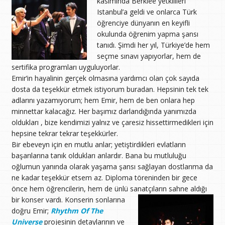
kasımında Berklee yetkilileri
Istanbul’a geldi ve onlarca Türk
öğrenciye dünyanın en keyifli
okulunda öğrenim yapma şansı
tanıdı. Şimdi her yıl, Türkiye’de hem
seçme sınavı yapıyorlar, hem de
sertifika programları uyguluyorlar.
Emir’in hayalinin gerçek olmasına yardımcı olan çok sayıda
dosta da teşekkür etmek istiyorum buradan. Hepsinin tek tek
adlarını yazamıyorum; hem Emir, hem de ben onlara hep
minnettar kalacağız. Her başımız darlandığında yanımızda
oldukları , bize kendimizi yalnız ve çaresiz hissettirmedikleri için
hepsine tekrar tekrar teşekkürler.
Bir ebeveyn için en mutlu anlar; yetiştirdikleri evlatların
başarılarına tanık oldukları anlardır. Bana bu mutluluğu
oğlumun yanında olarak yaşama şansı sağlayan dostlarıma da
ne kadar teşekkür etsem az. Diploma töreninden bir gece
önce hem öğrencilerin, hem de ünlü sanatçıların sahne aldığı
bir konser vardı.
Konserin sonlarına
doğru Emir;
Rhythm Of The
Universe
projesinin detaylarının ve