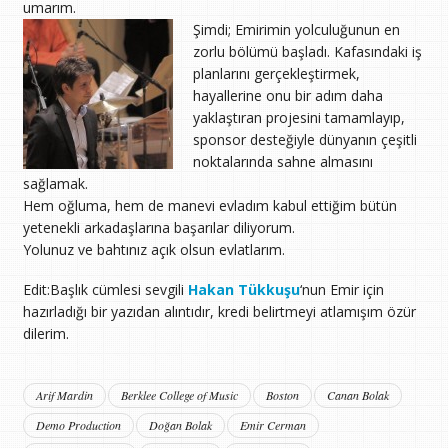
umarım.
Şimdi; Emirimin yolculuğunun en
zorlu bölümü başladı. Kafasındaki iş
planlarını gerçekleştirmek,
hayallerine onu bir adım daha
yaklaştıran projesini tamamlayıp,
sponsor desteğiyle dünyanın çeşitli
noktalarında sahne almasını
sağlamak.
Hem oğluma, hem de manevi evladım kabul ettiğim bütün
yetenekli arkadaşlarına başarılar diliyorum.
Yolunuz ve bahtınız açık olsun evlatlarım.
Edit:Başlık cümlesi sevgili
Hakan Tükkuşu
‘nun Emir için
hazırladığı bir yazıdan alıntıdır, kredi belirtmeyi atlamışım özür
dilerim.
Arif Mardin
Berklee College of Music
Boston
Canan Bolak
Demo Production
Doğan Bolak
Emir Cerman