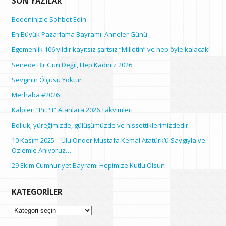
SON YAZILAR
Bedeninizle Sohbet Edin
En Büyük Pazarlama Bayramı: Anneler Günü
Egemenlik 106 yıldır kayıtsız şartsız “Milletin” ve hep öyle kalacak!
Senede Bir Gün Değil, Hep Kadınız 2026
Sevginin Ölçüsü Yoktur
Merhaba #2026
Kalpleri “PitPit” Atanlara 2026 Takvimleri
Bolluk; yüreğimizde, gülüşümüzde ve hissettiklerimizdedir…
10 Kasım 2025 – Ulu Önder Mustafa Kemal Atatürk’ü Saygıyla ve
Özlemle Anıyoruz…
29 Ekim Cumhuriyet Bayramı Hepimize Kutlu Olsun
KATEGORILER
Kategoriler