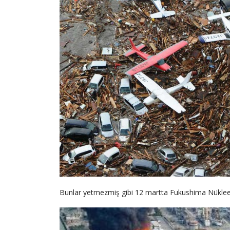
Bunlar yetmezmiş gibi 12 martta Fukushima Nükleer