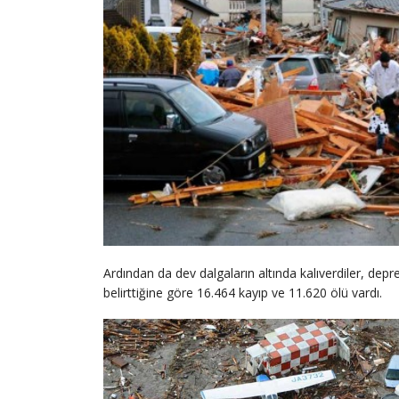
Ardından da dev dalgaların altında kalıverdiler, depre
belirttiğine göre 16.464 kayıp ve 11.620 ölü vardı.