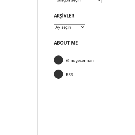
ARŞIVLER
Arşivler
ABOUT ME
@mugecerman
RSS