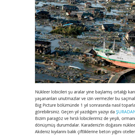
Nükleer lobicileri şu aralar yine başlamış ortalığı k
yaşananları unutmazlar ve izin vermezler bu saçma
Big Picture bölümünde 1 yıl sonrasında nasıl toparlan
görebilirsiniz. Geçen yıl yazdığım yazıyı da
ŞURADA
Bizim paragöz ve hırslı lobicilerimiz de yeşili, orma
dönüşmüş durumdalar. Karadeniz’in doğasını nüklee
Akdeniz kıyılarını balık çiftliklerine beton yığını o