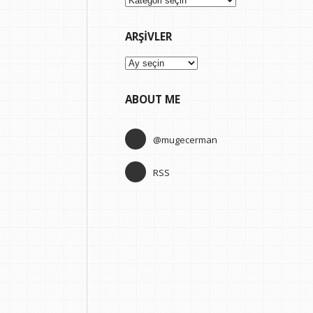
ARŞIVLER
Arşivler
ABOUT ME
@mugecerman
RSS