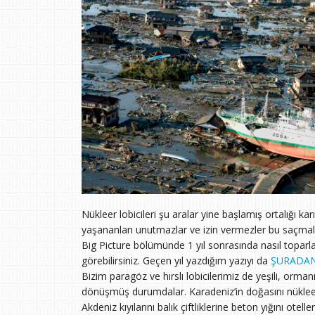
Nükleer lobicileri şu aralar yine başlamış ortalığı k
yaşananları unutmazlar ve izin vermezler bu saçma
Big Picture bölümünde 1 yıl sonrasında nasıl toparlan
görebilirsiniz. Geçen yıl yazdığım yazıyı da
ŞURADA
Bizim paragöz ve hırslı lobicilerimiz de yeşili, orma
dönüşmüş durumdalar. Karadeniz’in doğasını nüklee
Akdeniz kıyılarını balık çiftliklerine beton yığını o