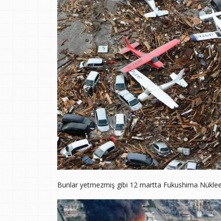
Bunlar yetmezmiş gibi 12 martta Fukushima Nükleer