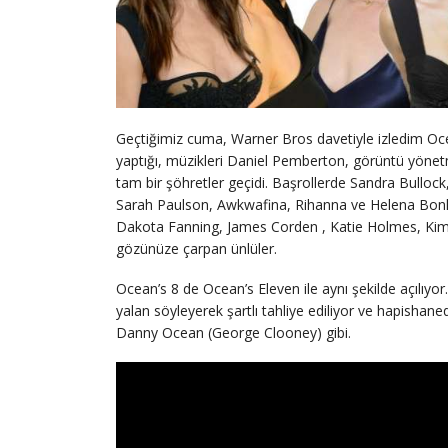
Geçtiğimiz cuma, Warner Bros davetiyle izledim Ocea
yaptığı, müzikleri Daniel Pemberton, görüntü yönetme
tam bir şöhretler geçidi. Başrollerde Sandra Bulloc
Sarah Paulson, Awkwafina, Rihanna ve Helena Bonha
Dakota Fanning, James Corden , Katie Holmes, Ki
gözünüze çarpan ünlüler.
Ocean’s 8 de Ocean’s Eleven ile aynı şekilde açılıy
yalan söyleyerek şartlı tahliye ediliyor ve hapishane
Danny Ocean (George Clooney) gibi.