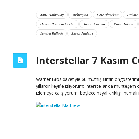
Anne Hathaway
Awkwafina
Cate Blanchett
Dakota 
Helena Bonham Carter
James Corden
Katie Holmes
Sandra Bullock
Sarah Paulson
Interstellar 7 Kasım
Warner Bros davetiyle bu müthiş filmin öngösterimin
yıllardır keyifle izliyorum; Interstellar da muhteşem
izlemeye çalışıyorum, böylece hayal kırıklığı ihtimali