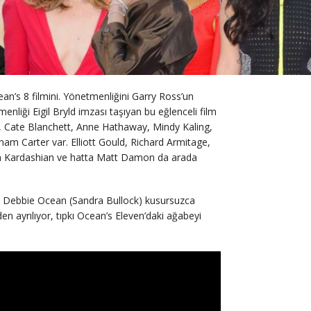
n’s 8 filmini. Yönetmenliğini Garry Ross’un
nliği Eigil Bryld imzası taşıyan bu eğlenceli film
k, Cate Blanchett, Anne Hathaway, Mindy Kaling,
m Carter var. Elliott Gould, Richard Armitage,
m Kardashian ve hatta Matt Damon da arada
or. Debbie Ocean (Sandra Bullock) kusursuzca
den ayrılıyor, tıpkı Ocean’s Eleven’daki ağabeyi