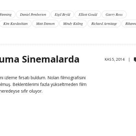
Fanning
Daniel Pemberton
Eigil Bryld
Elliott Gould
Garry Ross
Kim Kardashian
Matt Damon
Mindy Kaling
Richard Armitage
Rihann
 Cuma Sinemalarda
KAS 5, 2014 |
i izleme fırsatı buldum. Nolan filmografisini
 olmuş. Beklentilerimi fazla yükseltmeden film
 neredeyse sıfır oluyor.