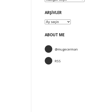
ARŞIVLER
Arşivler
ABOUT ME
@mugecerman
RSS