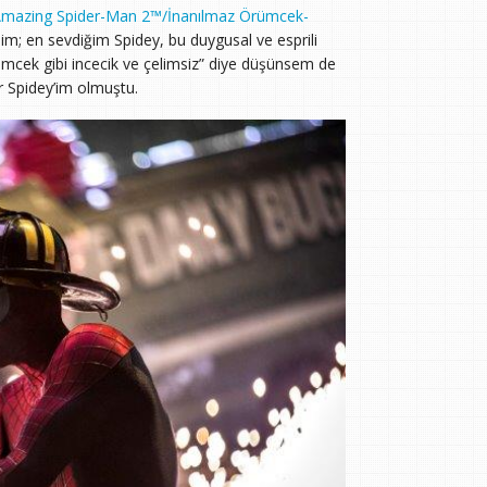
Amazing Spider-Man 2™/İnanılmaz Örümcek-
rdim; en sevdiğim Spidey, bu duygusal ve esprili
rümcek gibi incecik ve çelimsiz” diye düşünsem de
ir Spidey’im olmuştu.