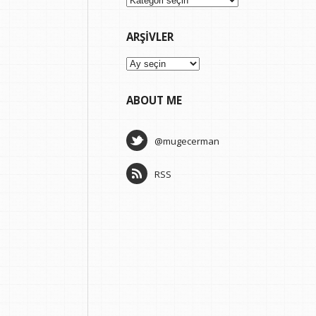
ARŞIVLER
Arşivler
ABOUT ME
@mugecerman
RSS