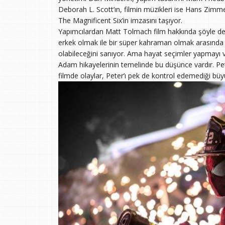
Deborah L. Scott’ın, filmin müzikleri ise Hans Zimmer
The Magnificent Six’in imzasını taşıyor.
Yapımcılardan Matt Tolmach film hakkında şöyle dem
erkek olmak ile bir süper kahraman olmak arasında 
olabileceğini sanıyor. Ama hayat seçimler yapmayı v
Adam hikayelerinin temelinde bu düşünce vardır. Pet
filmde olaylar, Peter’ı pek de kontrol edemediği b