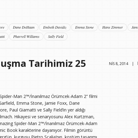
ore
Dane DeHaan
Embeth Davidtz
Emma Stone
Hans Zimmer
Jam
tti
Pharrell Williams
Sally Field
luşma Tarihimiz 25
NIS 8, 2014 |
 Spider-Man 2™/İnanılmaz Örümcek-Adam 2” filmi
 Garfield, Emma Stone, Jamie Foxx, Dane
 Paul Giamatti ve Sally Field’in yer aldığı
t Tolmach. Hikayesi ve senaryosunu Alex Kurtzman,
he Amazing Spider-Man 2™/İnanılmaz Örümcek-Adam
omic Book karakterine dayanıyor. Filmin görüntü
rg’ün, kurgusu Pietro Scalia’nın, kostüm tasarımı