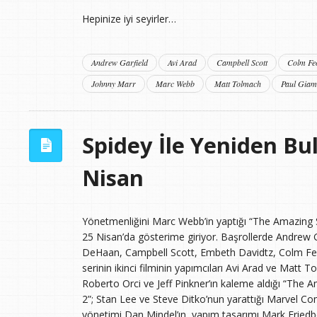
Hepinize iyi seyirler…
Andrew Garfield
Avi Arad
Campbell Scott
Colm Fe
Johnny Marr
Marc Webb
Matt Tolmach
Paul Giama
Spidey İle Yeniden Bu
Nisan
Yönetmenliğini Marc Webb’in yaptığı “The Amazing
25 Nisan’da gösterime giriyor. Başrollerde Andrew
DeHaan, Campbell Scott, Embeth Davidtz, Colm Feore,
serinin ikinci filminin yapımcıları Avi Arad ve Mat
Roberto Orci ve Jeff Pinkner’ın kaleme aldığı “T
2”; Stan Lee ve Steve Ditko’nun yarattığı Marvel C
yönetimi Dan Mindel’ın, yapım tasarımı Mark Friedbe