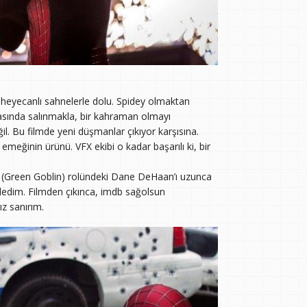
e heyecanlı sahnelerle dolu. Spidey olmaktan
arasında salınmakla, bir kahraman olmayı
. Bu filmde yeni düşmanlar çıkıyor karşısına.
emeğinin ürünü. VFX ekibi o kadar başarılı ki, bir
ry (Green Goblin) rolündeki Dane DeHaan’ı uzunca
zledim. Filmden çıkınca, imdb sağolsun
z sanırım.