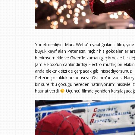
Yönetmenliğini Marc Webb’in yaptığı ikinci film, yin
büyük keyif alan Peter için, hiçbir his gökdelenler 
benimsemekle ve Gwen’le zaman geçirmekle bir değil
Jamie Foxx’un canlandırdığı Electro müthiş bir ekibin 
anda elektrik sizi de çarpacak gibi hissediyorsunuz.
Peter’ın çocukluk arkadaşı ve Oscorp’un varisi Har
bir süre “bu çocuğu nereden hatırlıyorum” hissiyle i
hatırlatıverdi
Üçüncü filmde yeniden karşılaşacağı