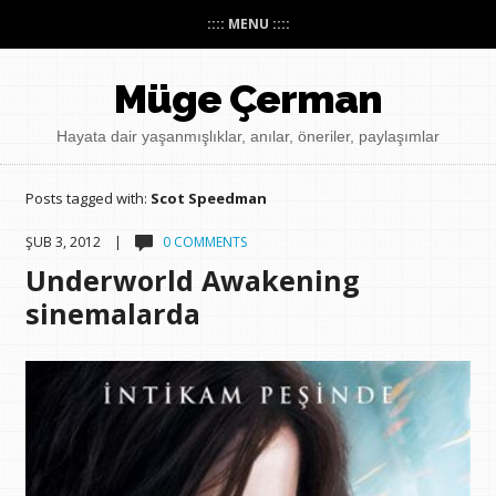
:::: MENU ::::
Müge Çerman
Hayata dair yaşanmışlıklar, anılar, öneriler, paylaşımlar
Posts tagged with:
Scot Speedman
ŞUB 3, 2012 |
0 COMMENTS
Underworld Awakening
sinemalarda