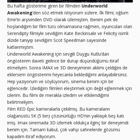
Bu hafta gösterime giren bir filmden
Underworld
Awakening
‘den söz etmek istiyorum sizlere. İlk filmi; oğlum
Emir’in arşivinden DVD olarak izlemiştim. Benim pek de
hoşlandığım bir film türü olmamasına rağmen, oyuncuları olan
Serendipty filmiyle sevdiğim Kate Beckinsale ve Felicity isimli
dizide tanıyıp sevdiğim Scot Speedman sayesinde
katlanmıştım.
Underworld Awakening için sevgili Duygu Kutlu’dan
öngösterim daveti gelince bir durup düşündüğümü itiraf
etmeliyim. Sonra IMAX ve 3D deneyiminin aklımı çeldiğini de
eklersem öngösterimi heyecanla beklediğimi anlayabilirsiniz.
Hep yazıyorum ve söylüyorum, sinema benim için bir
eğlencedir. İzlediğim filmleri eleştirmek için değil eğlenmek için
izlerim. Bu filmi de merakla izledim ve etkilendiğimi
belirtmeliyim.
Film RED Epic kameralarla çekilmiş. Bu kameraların
olağanüstü 5K (5 bin) çözünürlüğü HD’nin yaklaşık beş katı
imiş. Imax sinemada 3D izlemek oldukça ilginç bir deneyimdi
benim için. Tamam kabul, çok vahşi sahnelerde gözümü
kapadım itiraf ediyorum.