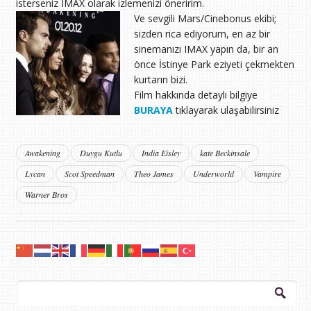
isterseniz IMAX olarak izlemenizi öneririm.
Ve sevgili Mars/Cinebonus ekibi;
sizden rica ediyorum, en az bir
sinemanızı IMAX yapın da, bir an
önce İstinye Park eziyeti çekmekten
kurtarın bizi.
Film hakkında detaylı bilgiye
BURAYA
tıklayarak ulaşabilirsiniz
Awakening
Duygu Kutlu
India Eisley
kate Beckinsale
Lycan
Scot Speedman
Theo James
Underworld
Vampire
Warner Bros
Arama: