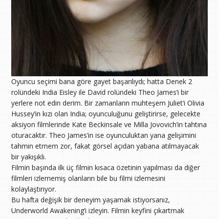
Oyuncu seçimi bana göre gayet başarılıydı; hatta Denek 2
rolündeki India Eisley ile David rolündeki Theo James’i bir
yerlere not edin derim. Bir zamanların muhteşem Juliet’i Olivia
Hussey’in kızı olan India; oyunculuğunu geliştirirse, gelecekte
aksiyon filmlerinde Kate Beckinsale ve Milla Jovovich’in tahtına
oturacaktır. Theo James’in ise oyunculuktan yana gelişimini
tahmin etmem zor, fakat görsel açıdan yabana atılmayacak
bir yakışıklı.
Filmin başında ilk üç filmin kısaca özetinin yapılması da diğer
filmleri izlememiş olanların bile bu filmi izlemesini
kolaylaştırıyor.
Bu hafta değişik bir deneyim yaşamak istiyorsanız,
Underworld Awakening’i izleyin. Filmin keyfini çıkartmak