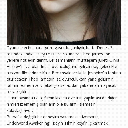
Oyuncu seçimi bana göre gayet başarılıydı; hatta Denek 2
rolündeki India Eisley ile David rolündeki Theo James’i bir
yerlere not edin derim. Bir zamanların muhteşem Juliet’i Olivia
Hussey’in kızı olan India; oyunculuğunu geliştirirse, gelecekte
aksiyon filmlerinde Kate Beckinsale ve Milla Jovovich’in tahtına
oturacaktır. Theo James’in ise oyunculuktan yana gelişimini
tahmin etmem zor, fakat görsel açıdan yabana atılmayacak
bir yakışıklı.
Filmin başında ilk üç filmin kısaca özetinin yapılması da diğer
filmleri izlememiş olanların bile bu filmi izlemesini
kolaylaştırıyor.
Bu hafta değişik bir deneyim yaşamak istiyorsanız,
Underworld Awakening’i izleyin. Filmin keyfini çıkartmak