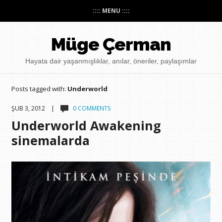
:::: MENU ::::
Müge Çerman
Hayata dair yaşanmışlıklar, anılar, öneriler, paylaşımlar
Posts tagged with:
Underworld
ŞUB 3, 2012 |
0 COMMENTS
Underworld Awakening
sinemalarda