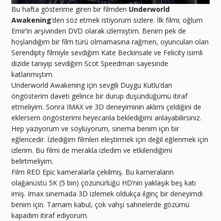
Bu hafta gösterime giren bir filmden
Underworld
Awakening
‘den söz etmek istiyorum sizlere. İlk filmi; oğlum
Emir’in arşivinden DVD olarak izlemiştim. Benim pek de
hoşlandığım bir film türü olmamasına rağmen, oyuncuları olan
Serendipty filmiyle sevdiğim Kate Beckinsale ve Felicity isimli
dizide tanıyıp sevdiğim Scot Speedman sayesinde
katlanmıştım.
Underworld Awakening için sevgili Duygu Kutlu’dan
öngösterim daveti gelince bir durup düşündüğümü itiraf
etmeliyim. Sonra IMAX ve 3D deneyiminin aklımı çeldiğini de
eklersem öngösterimi heyecanla beklediğimi anlayabilirsiniz.
Hep yazıyorum ve söylüyorum, sinema benim için bir
eğlencedir. İzlediğim filmleri eleştirmek için değil eğlenmek için
izlerim. Bu filmi de merakla izledim ve etkilendiğimi
belirtmeliyim.
Film RED Epic kameralarla çekilmiş. Bu kameraların
olağanüstü 5K (5 bin) çözünürlüğü HD’nin yaklaşık beş katı
imiş. Imax sinemada 3D izlemek oldukça ilginç bir deneyimdi
benim için. Tamam kabul, çok vahşi sahnelerde gözümü
kapadım itiraf ediyorum.