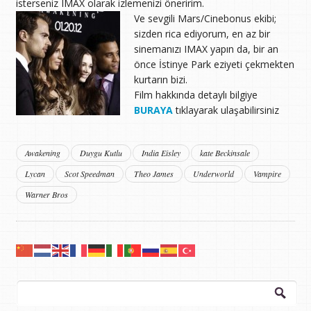
isterseniz IMAX olarak izlemenizi öneririm.
Ve sevgili Mars/Cinebonus ekibi;
sizden rica ediyorum, en az bir
sinemanızı IMAX yapın da, bir an
önce İstinye Park eziyeti çekmekten
kurtarın bizi.
Film hakkında detaylı bilgiye
BURAYA
tıklayarak ulaşabilirsiniz
Awakening
Duygu Kutlu
India Eisley
kate Beckinsale
Lycan
Scot Speedman
Theo James
Underworld
Vampire
Warner Bros
Arama: