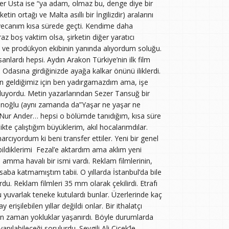
Ömer Usta ise “ya adam, olmaz bu, denge diye bir
tin ortağı ve Malta asıllı bir İngilizdir) aralarını
eyecanım kısa sürede geçti. Kendime daha
 boş vaktim olsa, şirketin diğer yaratıcı
 ve prodükyon ekibinin yanında alıyordum soluğu.
anlardı hepsi. Aydın Arakon Türkiye’nin ilk film
 Odasına girdiğinizde ayağa kalkar önünü iliklerdi.
n geldiğimiz için ben yadırgamazdım ama, işe
 oluyordu. Metin yazarlarından Sezer Tansuğ bir
inoğlu (aynı zamanda da”Yaşar ne yaşar ne
Nur Ander… hepsi o bölümde tanıdığım, kısa süre
likte çalıştığım büyüklerim, akıl hocalarımdılar.
cıyordum ki beni transfer ettiler. Yeni bir genel
bildiklerimi Fezal’e aktardım ama aklım yeni
ma havalı bir ismi vardı. Reklam filmlerinin,
saba katmamıştım tabii. O yıllarda İstanbul’da bile
u. Reklam filmleri 35 mm olarak çekilirdi. Etrafı
lu yuvarlak teneke kutulardı bunlar. Üzerlerinde kaç
erişilebilen yıllar değildi onlar. Bir ithalatçı
zaman zaman yokluklar yaşanırdı. Böyle durumlarda
pılabileceği sorulurdu. Sevgili Ali Çiçek’le