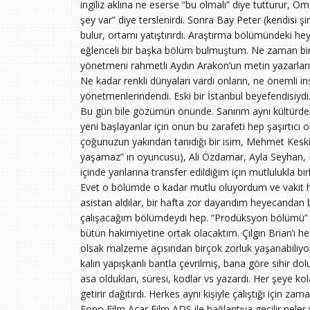
ingiliz aklına ne eserse “bu olmalı” diye tutturur, 
şey var” diye terslenirdi. Sonra Bay Peter (kendisi şirke
bulur, ortamı yatıştırırdı. Araştırma bölümündeki h
eğlenceli bir başka bölüm bulmuştum. Ne zaman biraz
yönetmeni rahmetli Aydın Arakon’un metin yazarları
Ne kadar renkli dünyaları vardı onların, ne önemli ins
yönetmenlerindendi. Eski bir İstanbul beyefendisiydi.
Bu gün bile gözümün önünde. Sanırım aynı kültürde
yeni başlayanlar için onun bu zarafeti hep şaşırtıcı
çoğunuzun yakından tanıdığı bir isim, Mehmet Kesk
yaşamaz” ın oyuncusu), Ali Özdamar, Ayla Seyhan, 
içinde yanlarına transfer edildiğim için mutlulukla bir
Evet o bölümde o kadar mutlu oluyordum ve vakit har
asistan aldılar, bir hafta zor dayandım heyecandan 
çalışacağım bölümdeydi hep. “Prodüksyon bölümü” am
bütün hakimiyetine ortak olacaktım. Çılgın Brian’ı he
olsak malzeme açısından birçok zorluk yaşanabiliyord
kalın yapışkanlı bantla çevrilmiş, bana göre sihir do
asa oldukları, süresi, kodlar vs yazardı. Her şeye kolay 
getirir dağıtırdı. Herkes aynı kişiyle çalıştığı için 
Fono Film,Acar Film,ADS ile bağlantıya geçilir neler ya