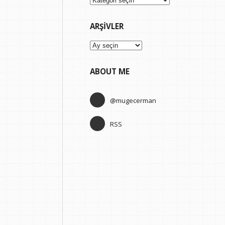
ARŞIVLER
Arşivler
ABOUT ME
@mugecerman
RSS