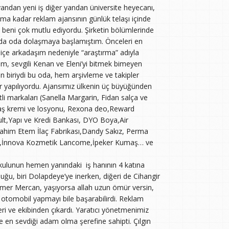
yandan yeni iş diğer yandan üniversite heyecanı,
ma kadar reklam ajansının günlük telaşı içinde
eni çok mutlu ediyordu. Şirketin bölümlerinde
 oda oda dolaşmaya başlamıştım. Önceleri en
içe arkadaşım nedeniyle “araştırma” adıyla
, sevgili Kenan ve Eleni’yi bitmek bimeyen
n biriydi bu oda, hem arşivleme ve takipler
ler yapılıyordu. Ajansımız ülkenin üç büyüğünden
şitli markaları (Sanella Margarin, Fidan salça ve
 Traş kremi ve losyonu, Rexona deo,Reward
lt,Yapı ve Kredi Bankası, DYO Boya,Air
brahim Etem İlaç Fabrikası,Dandy Sakız, Perma
ding,İnnova Kozmetik Lancome,İpeker Kumaş… ve
okulunun hemen yanındaki iş hanının 4 katına
ğu, biri Dolapdeye’ye inerken, diğeri de Cihangir
i Ömer Mercan, yaşıyorsa allah uzun ömür versin,
otomobil yapmayı bile başarabilirdi. Reklam
leri ve ekibinden çıkardı. Yaratıcı yönetmenimiz
e en sevdiği adam olma şerefine sahipti. Çılgın