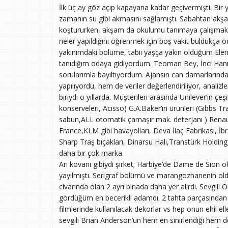
İlk üç ay göz açıp kapayana kadar geçivermişti. Bir 
zamanın su gibi akmasını sağlamıştı. Sabahtan akşa
koştururken, akşam da okulumu tanımaya çalışmak b
neler yapıldığını öğrenmek için boş vakit buldukça
yakınımdaki bölüme, tabii yaşça yakın olduğum Elen
tanıdığım odaya gidiyordum. Teoman Bey, İnci Hanım
sorularımla bayıltıyordum. Ajansın can damarlarında
yapılıyordu, hem de veriler değerlendiriliyor, analiz
biriydi o yıllarda. Müşterileri arasında Unilever’in çe
konserveleri, Acısso) G.A.Baker’ın ürünleri (Gibbs
sabun,ALL otomatik çamaşır mak. deterjanı ) Renau
France,KLM gibi havayolları, Deva İlaç Fabrikası, İ
Sharp Traş bıçakları, Dinarsu Halı,Transtürk Hol
daha bir çok marka.
Arı kovanı gibiydi şirket; Harbiye’de Dame de Sion 
yayılmıştı. Serigraf bölümü ve marangozhanenin oldu
civarında olan 2 ayrı binada daha yer alırdı. Sevgil
gördüğüm en becerikli adamdı. 2 tahta parçasından 
filmlerinde kullanılacak dekorlar vs hep onun ehil el
sevgili Brian Anderson’un hem en sinirlendiği hem d