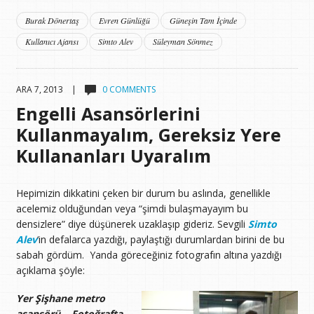
Burak Dönertaş
Evren Günlüğü
Güneşin Tam İçinde
Kullanıcı Ajansı
Simto Alev
Süleyman Sönmez
ARA 7, 2013 |
0 COMMENTS
Engelli Asansörlerini
Kullanmayalım, Gereksiz Yere
Kullananları Uyaralım
Hepimizin dikkatini çeken bir durum bu aslında, genellikle
acelemiz olduğundan veya “şimdi bulaşmayayım bu
densizlere” diye düşünerek uzaklaşıp gideriz. Sevgili
Simto
Alev
‘in defalarca yazdığı, paylaştığı durumlardan birini de bu
sabah gördüm. Yanda göreceğiniz fotografın altına yazdığı
açıklama şöyle:
Yer Şişhane metro
asansörü… Fotoğrafta