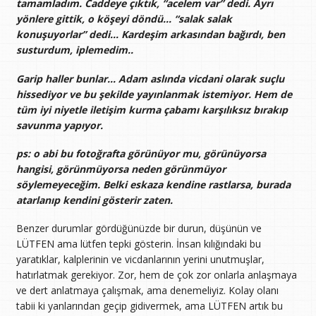
tamamladım. Caddeye çıktık, “acelem var” dedi. Ayrı
yönlere gittik, o köşeyi döndü… “salak salak
konuşuyorlar” dedi… Kardeşim arkasından bağırdı, ben
susturdum, iplemedim..
Garip haller bunlar… Adam aslında vicdani olarak suçlu
hissediyor ve bu şekilde yayınlanmak istemiyor. Hem de
tüm iyi niyetle iletişim kurma çabamı karşılıksız bırakıp
savunma yapıyor.
ps: o abi bu fotoğrafta görünüyor mu, görünüyorsa
hangisi, görünmüyorsa neden görünmüyor
söylemeyeceğim. Belki eskaza kendine rastlarsa, burada
atarlanıp kendini gösterir zaten.
Benzer durumlar gördüğünüzde bir durun, düşünün ve
LÜTFEN ama lütfen tepki gösterin. İnsan kılığındaki bu
yaratıklar, kalplerinin ve vicdanlarının yerini unutmuşlar,
hatırlatmak gerekiyor. Zor, hem de çok zor onlarla anlaşmaya
ve dert anlatmaya çalışmak, ama denemeliyiz. Kolay olanı
tabii ki yanlarından geçip gidivermek, ama LÜTFEN artık bu