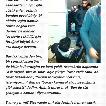
asansörden iniyor gibi
gözükenler, aslında
benden evvel binip, bi
abinin “eşim hamile,
burda engelli var”
demesiyle inenler.
(aceleyle çekildiği için
fotoğraf böyle) Ama
asıl hikaye devamı…
Burdaki abilerden biri,
bir sonraki asansöre
de bizimle (kardeşim ve ben) geldi. Asansörün kapısında
“o fotoğrafı siler misiniz” diye çıkıştı. İtiraz ettik tabii. Abi
biraz hiddetlendi, “benim fotoğrafımı çektiniz,
istemiyorum” Ben de “burası kamusal alan, istediğimiz
gibi çekeriz” dedim. Abimiz durur mu? “Ben de sizi
çekeyim o zaman” diye atarlandı..
E ama yer mi? Bize yapılır mı? Kardeşimle hemen azıcık