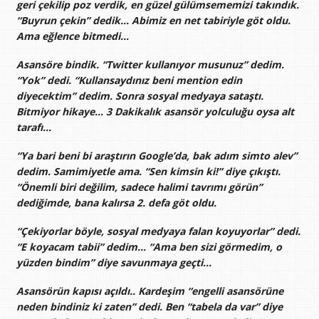
geri çekilip poz verdik, en güzel gülümsememizi takındık.
“Buyrun çekin” dedik… Abimiz en net tabiriyle göt oldu.
Ama eğlence bitmedi…
Asansöre bindik. “Twitter kullanıyor musunuz” dedim.
“Yok” dedi. “Kullansaydınız beni mention edin
diyecektim” dedim. Sonra sosyal medyaya sataştı.
Bitmiyor hikaye… 3 Dakikalık asansör yolculuğu oysa alt
tarafı…
“Ya bari beni bi araştırın Google’da, bak adım simto alev”
dedim. Samimiyetle ama. “Sen kimsin ki!” diye çıkıştı.
“Önemli biri değilim, sadece halimi tavrımı görün”
dediğimde, bana kalırsa 2. defa göt oldu.
“Çekiyorlar böyle, sosyal medyaya falan koyuyorlar” dedi.
“E koyacam tabii” dedim… “Ama ben sizi görmedim, o
yüzden bindim” diye savunmaya geçti…
Asansörün kapısı açıldı.. Kardeşim “engelli asansörüne
neden bindiniz ki zaten” dedi. Ben “tabela da var” diye