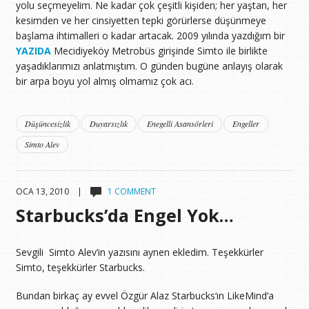
yolu seçmeyelim. Ne kadar çok çeşitli kişiden; her yaştan, her
kesimden ve her cinsiyetten tepki görürlerse düşünmeye
başlama ihtimalleri o kadar artacak. 2009 yılında yazdığım bir
YAZIDA
Mecidiyeköy Metrobüs girişinde Simto ile birlikte
yaşadıklarımızı anlatmıştım. O günden bugüne anlayış olarak
bir arpa boyu yol almış olmamız çok acı.
Düşüncesizlik
Duyarsızlık
Enegelli Asansörleri
Engeller
Simto Alev
OCA 13, 2010 |
1 COMMENT
Starbucks’da Engel Yok…
Sevgili Simto Alev’in yazısını aynen ekledim. Teşekkürler
Simto, teşekkürler Starbucks.
Bundan birkaç ay evvel Özgür Alaz Starbucks‘ın LikeMind‘a