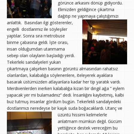
görünce arkasını dönüp gidiyordu.
Elimizden geldiğince çıkartma
dağıtıp ne yapmaya çalıştığımızı
anlattık.
Basından ilgi gösterenler,
engelli dostlarımız ile söyleşiler
yaptılar. Sonra sıra metrobuse
binme çabasına geldi. İşte orası,
insan olduğumdan utanmama
sebep olan olayların başladığı yerdi.
Tekerleki sandalyeleri yukarı
çıkartmaya çalışırken basının görüntü almasından rahatsız
olanlardan, kalabalığa söylenenlere, iteleyerek ayaklara
basarak üstümüzden atlayanlara kadar her tip yaratık vardı.
Merdivenlerden inerken kalabalığa kızan bir dıngıl ağa ” eylem
yapacak yer mi bulamadınız” dedi. İnsanlığını kaybetmiş, kalbi
buz tutmuş insanlar gördüm bugün. Tekerlekli sandalyedeki
dostlarımızı neredeyse bir kaşık suda boğacaklardı.
Utanç ve
üzüntü hissimi kelimelerle
anlatmam mümkün değil. Gücüm
yettiğince destek vereceğim bu