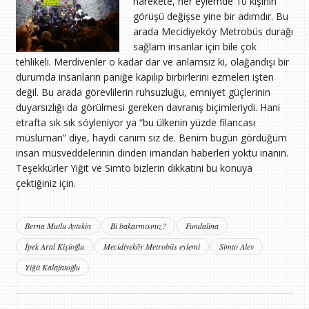
harekete, her eylemde 10 kişinin
görüşü değişse yine bir adımdır. Bu
arada Mecidiyeköy Metrobüs durağı
sağlam insanlar için bile çok
tehlikeli. Merdivenler o kadar dar ve anlamsız ki, olağandışı bir
durumda insanların paniğe kapılıp birbirlerini ezmeleri işten
değil. Bu arada görevlilerin ruhsuzluğu, emniyet güçlerinin
duyarsızlığı da görülmesi gereken davranış biçimleriydi. Hani
etrafta sık sık söyleniyor ya “bu ülkenin yüzde filancası
müslüman” diye, haydi canım siz de. Benim bugün gördüğüm
insan müsveddelerinin dinden imandan haberleri yoktu inanın.
Teşekkürler Yiğit ve Simto bizlerin dikkatini bu konuya
çektiğiniz için.
Berna Mutlu Aytekin
Bi bakarmısınız?
Fundalina
İpek Aral Kişioğlu
Mecidiyeköy Metrobüs eylemi
Simto Alev
Yiğit Kalafatoğlu