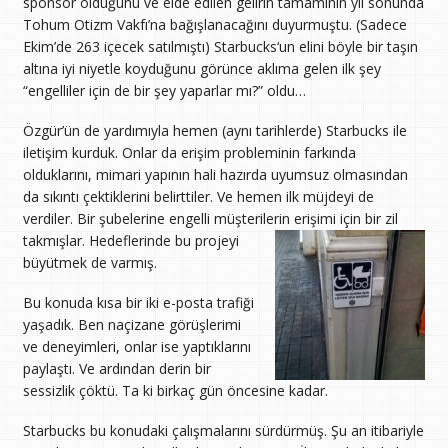
sponsor olduğunu ve elde edilen gelirin tamamının yıl sonunda
Tohum Otizm Vakfı’na bağışlanacağını duyurmuştu. (Sadece
Ekim’de 263 içecek satılmıştı) Starbucks‘un elini böyle bir taşın
altına iyi niyetle koyduğunu görünce aklıma gelen ilk şey
“engelliler için de bir şey yaparlar mı?” oldu…
Özgür’ün de yardımıyla hemen (aynı tarihlerde) Starbucks ile
iletişim kurduk. Onlar da erişim probleminin farkında
olduklarını, mimari yapının hali hazırda uyumsuz olmasından
da sıkıntı çektiklerini belirttiler. Ve hemen ilk müjdeyi de
verdiler. Bir şubelerine engelli müşterilerin erişimi için bir zil
takmışlar.
Hedeflerinde bu projeyi
büyütmek de varmış.
Bu konuda kısa bir iki e-posta trafiği
yaşadık. Ben naçizane görüşlerimi
ve deneyimleri, onlar ise yaptıklarını
paylaştı. Ve ardından derin bir
sessizlik çöktü. Ta ki birkaç gün öncesine kadar.
Starbucks bu konudaki çalışmalarını sürdürmüş. Şu an itibariyle