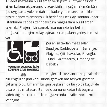
10 adet mazasına bu zillerden yerleştirmiş. İhtiyaç halinde bu
zilleri kullanarak yardımcı olacak birilerini çağırmak mümkün.
(bu uygulama yokken dahi ne kadar yardımsever olduklarını
bizzat deneyimlemiştim.) İlk hedefleri Ocak ayı sonuna kadar
İstanbul’da cadde üzerindeki tüm mağazalara bu zillerden
takmak. Projenin bir sonraki aşamasında ise belirli
mağazalara erişimi kolaylaştıracak rampaların yerleştirilmesi
var..
(Şu an zil takılan mağazalar:
Suadiye, Caddebostan, Bahariye,
Plajyolu, Çiftehavuzlar, Beyoğlu,
Tünel, Galatasaray, Elmadağ ve
Bebek.)
Böylece ilk kez zincir mağazalardan
biri engelli erişimi konusunda gereken hassasiyeti gösterip
çalışmış oldu. Umarım bir gün başkaları da bu yolda küçük de
olsa bir adım atacak. Ben de o zamana kadar tek başıma
gidebildiğim bir Starbucks mağazasında keyifle mocha’mı
içeceğim…