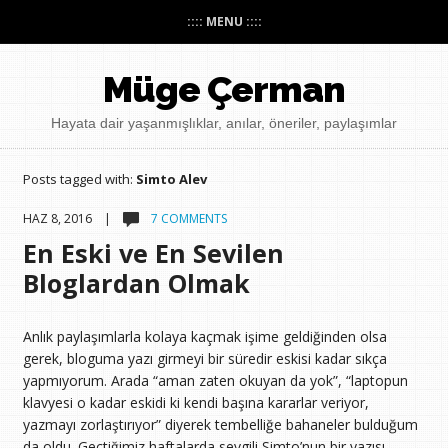
:::: MENU ::::
Müge Çerman
Hayata dair yaşanmışlıklar, anılar, öneriler, paylaşımlar
Posts tagged with:
Simto Alev
HAZ 8, 2016 |
7 COMMENTS
En Eski ve En Sevilen
Bloglardan Olmak
Anlık paylaşımlarla kolaya kaçmak işime geldiğinden olsa
gerek, bloguma yazı girmeyi bir süredir eskisi kadar sıkça
yapmıyorum. Arada “aman zaten okuyan da yok”, “laptopun
klavyesi o kadar eskidi ki kendi başına kararlar veriyor,
yazmayı zorlaştırıyor” diyerek tembelliğe bahaneler bulduğum
da oldu. Geçtiğimiz haftalarda sevgili Simto’nun bir yazısı