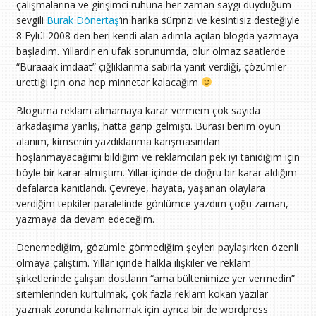
çalışmalarına ve girişimci ruhuna her zaman saygı duyduğum
sevgili
Burak Dönertaş
‘ın harika sürprizi ve kesintisiz desteğiyle
8 Eylül 2008 den beri kendi alan adımla açılan blogda yazmaya
başladım. Yıllardır en ufak sorunumda, olur olmaz saatlerde
“Buraaak imdaat” çığlıklarıma sabırla yanıt verdiği, çözümler
ürettiği için ona hep minnetar kalacağım
Bloguma reklam almamaya karar vermem çok sayıda
arkadaşıma yanlış, hatta garip gelmişti. Burası benim oyun
alanım, kimsenin yazdıklarıma karışmasından
hoşlanmayacağımı bildiğim ve reklamcıları pek iyi tanıdığım için
böyle bir karar almıştım. Yıllar içinde de doğru bir karar aldığım
defalarca kanıtlandı. Çevreye, hayata, yaşanan olaylara
verdiğim tepkiler paralelinde gönlümce yazdım çoğu zaman,
yazmaya da devam edeceğim.
Denemediğim, gözümle görmediğim şeyleri paylaşırken özenli
olmaya çalıştım. Yıllar içinde halkla ilişkiler ve reklam
şirketlerinde çalışan dostların “ama bültenimize yer vermedin”
sitemlerinden kurtulmak, çok fazla reklam kokan yazılar
yazmak zorunda kalmamak için ayrıca bir de wordpress