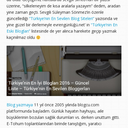
üzerine, “silkeleneyim de kısa aralarla yazayım” dedim, aradan
yine zaman geçti. Sevgili Süleyman Sönmez’in özenle
güncellediği
“Türkiye’nin En Sevilen Blog Siteleri”
yazısında ve
yine güzel bir derlemeyle evrengünlüğü.net’ in
“Türkiye’nin En
Eski Blogları”
listesinde de yer alınca harekete geçip yazmak
kaçınılmaz oldu
Blog yazmaya
11 yıl önce 2005 yılında blogcu.com
platformunda başladım. Günlük hayatın hayhuyu, aile
büyüklerinin bozulan sağlık durumları vs. derken unuttum gitti.
E-Tohum toplantılarından birinde tanıştığım, yaratıcı