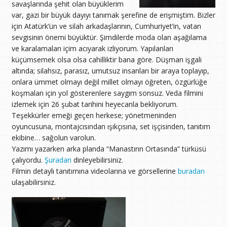
savaşlarında şehit olan büyüklerim
var, gazi bir büyük dayıyı tanımak şerefine de erişmiştim. Bizler
için Atatürk’ün ve silah arkadaşlarının, Cumhuriyet’in, vatan
sevgisinin önemi büyüktür. Şimdilerde moda olan aşağılama
ve karalamaları içim acıyarak izliyorum. Yapılanları
küçümsemek olsa olsa cahilliktir bana göre. Düşman işgali
altında; silahsız, parasız, umutsuz insanları bir araya toplayıp,
onlara ümmet olmayı değil millet olmayı öğreten, özgürlüğe
koşmaları için yol gösterenlere saygım sonsuz. Veda filmini
izlemek için 26 şubat tarihini heyecanla bekliyorum.
Teşekkürler emeği geçen herkese; yönetmeninden
oyuncusuna, montajcısından ışıkçısına, set işçisinden, tanıtım
ekibine… sağolun varolun.
Yazımı yazarken arka planda “Manastırın Ortasında” türküsü
çalıyordu.
Şuradan
dinleyebilirsiniz.
Filmin detaylı tanıtımına videolarına ve görsellerine
buradan
ulaşabilirsiniz.