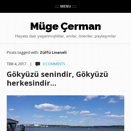
:::: MENU ::::
Müge Çerman
Hayata dair yaşanmışlıklar, anılar, öneriler, paylaşımlar
Posts tagged with:
Zülfü Livaneli
TEM 4, 2017 |
0 COMMENTS
Gökyüzü senindir, Gökyüzü
herkesindir…