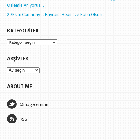
Özlemle Anıyoruz…
29 Ekim Cumhuriyet Bayramı Hepimize Kutlu Olsun
KATEGORILER
Kategoriler
ARŞIVLER
Arşivler
ABOUT ME
@mugecerman
RSS