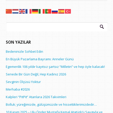
Arama:
SON YAZILAR
Bedeninizle Sohbet Edin
En Büyük Pazarlama Bayramı: Anneler Günü
Egemenlik 106 yıldır kayıtsız şartsız “Milletin” ve hep öyle kalacak!
Senede Bir Gün Değil, Hep Kadınız 2026
Sevginin Ölçüsü Yoktur
Merhaba #2026
Kalpleri “PitPit” Atanlara 2026 Takvimleri
Bolluk; yüreğimizde, gülüşümüzde ve hissettiklerimizdedir…
10 Kasım 2025 – Ulu Önder Mustafa Kemal Atatürk’ü Saygıyla ve