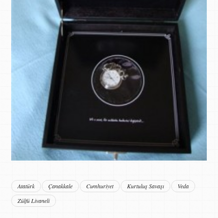
Atatürk
Çanakkale
Cumhuriyet
Kurtuluş Savaşı
Veda
Zülfü Livaneli