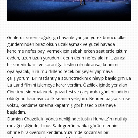
Günlerdir süren soğuk, gri hava ile yarışan yürek burucu ülke
gündeminden biraz olsun uzaklaşmak ve güzel havada
kendime nefes payı vermek için sabah erken saatlerde çıktım
evden, uzun uzun yürüdüm, derin derin nefes aldım. Uzunca
bir süredir kaos ve karanlığa teslim olmaktansa, kendimi
oyalayacak, ruhumu dinlendirecek bir şeyler yapmaya
çalışıyorum. Bir rastlantıyla soundtrackini dinleyip bayıldığım La
La Land filmini izlemeye karar verdim. Özdilek içinde yer alan
Cinetime sinemalarında pazartesi ve çarşamba günleri indirim
olduğunu hatırlayınca ilk seansa yetiştim. Benden başka kimse
yoktu, kendime sinema kapatmış gbi hissedip izlemeye
başladım.
Damien Chazelle’in yönetmenliğinde; Justin Hurwitz’in müthiş
müziği eşliğinde, Linus Sadngren’in harika görüntülerinin
sihrine bırakıverdim kendimi. Yüzümde kocaman bir