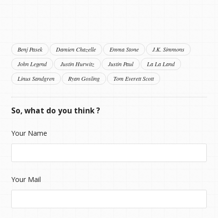
Benj Pasek
Damien Chazelle
Emma Stone
J.K. Simmons
John Legend
Justin Hurwitz
Justin Paul
La La Land
Linus Sandgren
Ryan Gosling
Tom Everett Scott
So, what do you think ?
Your Name
Your Mail