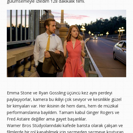
gülümsemeyle izledim 128 dakikalık filmi.
Emma Stone ve Ryan Gossling üçüncü kez aynı perdeyi
paylaşıyorlar, kamera bu ikiliyi çok seviyor ve kesinlikle güzel
bir kimyaları var. Her ikisinin de hem dans, hem de müzikal
performanslarına bayıldım. Tamam kabul Ginger Rogers ve
Fred Astaire değiller ama gayet başarılılar.
Warner Bros Stüdyolarındaki kafede barista olarak çalışan ve
filmlerde bir rol kapabilmek için seçmeden seçmeye koşturan