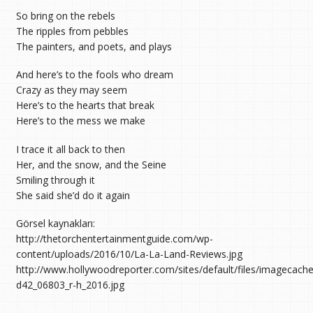
So bring on the rebels
The ripples from pebbles
The painters, and poets, and plays
And here’s to the fools who dream
Crazy as they may seem
Here’s to the hearts that break
Here’s to the mess we make
I trace it all back to then
Her, and the snow, and the Seine
Smiling through it
She said she’d do it again
Görsel kaynakları:
http://thetorchentertainmentguide.com/wp-
content/uploads/2016/10/La-La-Land-Reviews.jpg
http://www.hollywoodreporter.com/sites/default/files/imagecache
d42_06803_r-h_2016.jpg