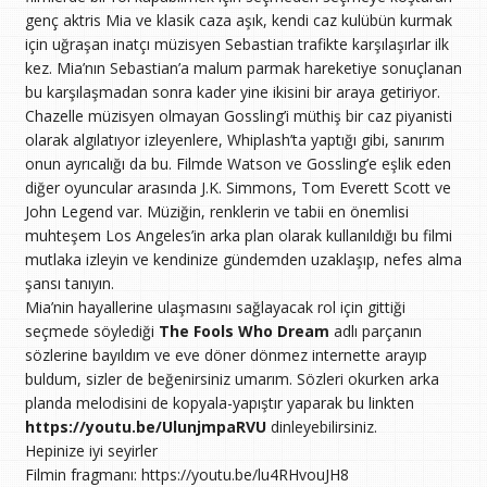
genç aktris Mia ve klasik caza aşık, kendi caz kulübün kurmak
için uğraşan inatçı müzisyen Sebastian trafikte karşılaşırlar ilk
kez. Mia’nın Sebastian’a malum parmak hareketiye sonuçlanan
bu karşılaşmadan sonra kader yine ikisini bir araya getiriyor.
Chazelle müzisyen olmayan Gossling’i müthiş bir caz piyanisti
olarak algılatıyor izleyenlere, Whiplash’ta yaptığı gibi, sanırım
onun ayrıcalığı da bu. Filmde Watson ve Gossling’e eşlik eden
diğer oyuncular arasında J.K. Simmons, Tom Everett Scott ve
John Legend var. Müziğin, renklerin ve tabii en önemlisi
muhteşem Los Angeles’in arka plan olarak kullanıldığı bu filmi
mutlaka izleyin ve kendinize gündemden uzaklaşıp, nefes alma
şansı tanıyın.
Mia’nin hayallerine ulaşmasını sağlayacak rol için gittiği
seçmede söylediği
The Fools Who Dream
adlı parçanın
sözlerine bayıldım ve eve döner dönmez internette arayıp
buldum, sizler de beğenirsiniz umarım. Sözleri okurken arka
planda melodisini de kopyala-yapıştır yaparak bu linkten
https://youtu.be/UlunjmpaRVU
dinleyebilirsiniz.
Hepinize iyi seyirler
Filmin fragmanı: https://youtu.be/lu4RHvouJH8