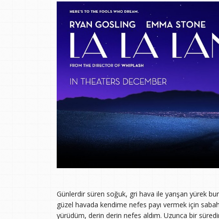
Günlerdir süren soğuk, gri hava ile yarışan yürek 
güzel havada kendime nefes payı vermek için sabah
yürüdüm, derin derin nefes aldım. Uzunca bir süred