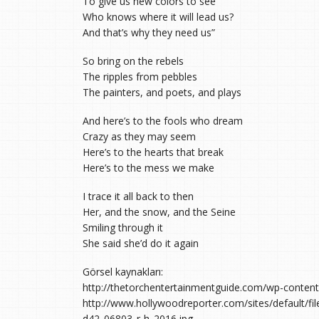
To give us new colors to see
Who knows where it will lead us?
And that’s why they need us”
So bring on the rebels
The ripples from pebbles
The painters, and poets, and plays
And here’s to the fools who dream
Crazy as they may seem
Here’s to the hearts that break
Here’s to the mess we make
I trace it all back to then
Her, and the snow, and the Seine
Smiling through it
She said she’d do it again
Görsel kaynakları:
http://thetorchentertainmentguide.com/wp-conten
http://www.hollywoodreporter.com/sites/default/fi
d42_06803_r-h_2016.jpg