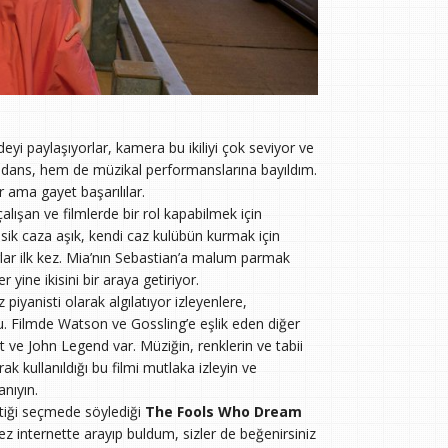
i paylaşıyorlar, kamera bu ikiliyi çok seviyor ve
hem dans, hem de müzikal performanslarına bayıldım.
 ama gayet başarılılar.
lışan ve filmlerde bir rol kapabilmek için
ik caza aşık, kendi caz kulübün kurmak için
rlar ilk kez. Mia’nın Sebastian’a malum parmak
ine ikisini bir araya getiriyor.
iyanisti olarak algılatıyor izleyenlere,
bu. Filmde Watson ve Gossling’e eşlik eden diğer
ve John Legend var. Müziğin, renklerin ve tabii
 kullanıldığı bu filmi mutlaka izleyin ve
nıyın.
ittiği seçmede söylediği
The Fools Who Dream
z internette arayıp buldum, sizler de beğenirsiniz