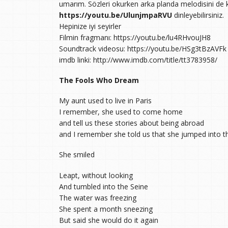
umarım. Sözleri okurken arka planda melodisini de k
https://youtu.be/UlunjmpaRVU
dinleyebilirsiniz.
Hepinize iyi seyirler
Filmin fragmanı: https://youtu.be/lu4RHvouJH8
Soundtrack videosu: https://youtu.be/HSg3tBzAVFk
imdb linki: http://www.imdb.com/title/tt3783958/
The Fools Who Dream
My aunt used to live in Paris
I remember, she used to come home
and tell us these stories about being abroad
and I remember she told us that she jumped into th
She smiled
Leapt, without looking
And tumbled into the Seine
The water was freezing
She spent a month sneezing
But said she would do it again