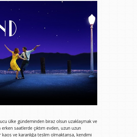
burucu ülke gündeminden biraz olsun uzaklaşmak ve
 erken saatlerde çıktım evden, uzun uzun
ir kaos ve karanlığa teslim olmaktansa, kendimi