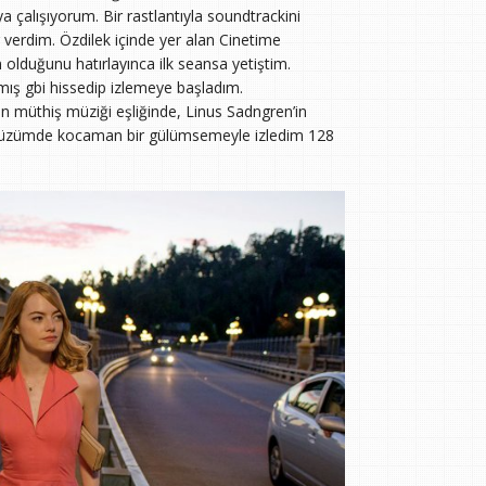
 çalışıyorum. Bir rastlantıyla soundtrackini
r verdim. Özdilek içinde yer alan Cinetime
olduğunu hatırlayınca ilk seansa yetiştim.
ş gbi hissedip izlemeye başladım.
in müthiş müziği eşliğinde, Linus Sadngren’in
i. Yüzümde kocaman bir gülümsemeyle izledim 128