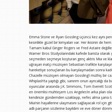
Emma Stone ve Ryan Gossling üçüncü kez aynı perdey
kesinlikle güzel bir kimyaları var. Her ikisinin de 
Tamam kabul Ginger Rogers ve Fred Astaire değiller
Warner Bros Stüdyolarındaki kafede barista olarak ça
seçmeden seçmeye koşturan genç aktris Mia ve klas
uğraşan inatçı müzisyen Sebastian trafikte karşılaşı
hareketiye sonuçlanan bu karşılaşmadan sonra kader y
Chazelle müzisyen olmayan Gossling’i müthiş bir caz p
Whiplash’ta yaptığı gibi, sanırım onun ayrıcalığı da 
oyuncular arasında J.K. Simmons, Tom Everett Scott 
en önemlisi muhteşem Los Angeles’in arka plan olarak
kendinize gündemden uzaklaşıp, nefes alma şansı ta
Mia’nin hayallerine ulaşmasını sağlayacak rol için g
adlı parçanın sözlerine bayıldım ve eve döner dönme