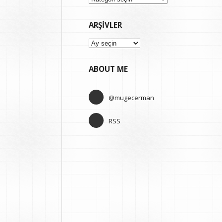
ARŞIVLER
Arşivler
ABOUT ME
@mugecerman
RSS