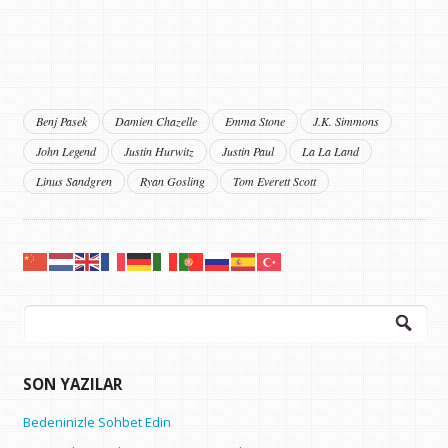
Benj Pasek
Damien Chazelle
Emma Stone
J.K. Simmons
John Legend
Justin Hurwitz
Justin Paul
La La Land
Linus Sandgren
Ryan Gosling
Tom Everett Scott
Arama:
SON YAZILAR
Bedeninizle Sohbet Edin