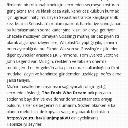
filmlerde bir rol kapabilmek için seçmeden seçmeye koşturan
genç aktris Mia ve klasik caza aşık, kendi caz kulübün kurmak
için uğraşan inatçı müzisyen Sebastian trafikte karşılaşırlar ilk
kez. Mia’nın Sebastian’a malum parmak hareketiye sonuçlanan
bu karşılaşmadan sonra kader yine ikisini bir araya getiriyor.
Chazelle müzisyen olmayan Gossling’i müthiş bir caz piyanisti
olarak algılatıyor izleyenlere, Whiplash’ta yaptığı gibi, sanırım
onun ayrıcalığı da bu. Filmde Watson ve Gossling’e eşlik eden
diğer oyuncular arasında J.K. Simmons, Tom Everett Scott ve
John Legend var. Müziğin, renklerin ve tabii en önemlisi
muhteşem Los Angeles’in arka plan olarak kullanıldığı bu filmi
mutlaka izleyin ve kendinize gündemden uzaklaşıp, nefes alma
şansı tanıyın.
Mia’nin hayallerine ulaşmasını sağlayacak rol için gittiği
seçmede söylediği
The Fools Who Dream
adlı parçanın
sözlerine bayıldım ve eve döner dönmez internette arayıp
buldum, sizler de beğenirsiniz umarım. Sözleri okurken arka
planda melodisini de kopyala-yapıştır yaparak bu linkten
https://youtu.be/UlunjmpaRVU
dinleyebilirsiniz.
Hepinize iyi seyirler