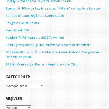
En Büyük Pazarlama Bayramı: Anneler Günü
Egemenlik 106 yıldır kayıtsız şartsız “Milletin” ve hep öyle kalacak!
Senede Bir Gün Değil, Hep Kadınız 2026
Sevginin Ölçüsü Yoktur
Merhaba #2026
Kalpleri “PitPit” Atanlara 2026 Takvimleri
Bolluk; yüreğimizde, gülüşümüzde ve hissettiklerimizdedir…
10 Kasım 2025 – Ulu Önder Mustafa Kemal Atatürk’ü Saygıyla ve
Özlemle Anıyoruz…
29 Ekim Cumhuriyet Bayramı Hepimize Kutlu Olsun
KATEGORILER
Kategoriler
ARŞIVLER
Arşivler