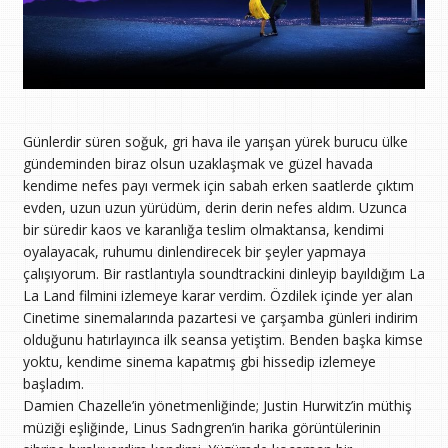
Günlerdir süren soğuk, gri hava ile yarışan yürek burucu ülke
gündeminden biraz olsun uzaklaşmak ve güzel havada
kendime nefes payı vermek için sabah erken saatlerde çıktım
evden, uzun uzun yürüdüm, derin derin nefes aldım. Uzunca
bir süredir kaos ve karanlığa teslim olmaktansa, kendimi
oyalayacak, ruhumu dinlendirecek bir şeyler yapmaya
çalışıyorum. Bir rastlantıyla soundtrackini dinleyip bayıldığım La
La Land filmini izlemeye karar verdim. Özdilek içinde yer alan
Cinetime sinemalarında pazartesi ve çarşamba günleri indirim
olduğunu hatırlayınca ilk seansa yetiştim. Benden başka kimse
yoktu, kendime sinema kapatmış gbi hissedip izlemeye
başladım.
Damien Chazelle’in yönetmenliğinde; Justin Hurwitz’in müthiş
müziği eşliğinde, Linus Sadngren’in harika görüntülerinin