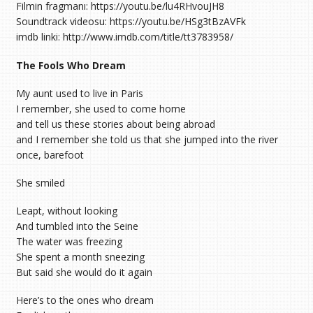
Filmin fragmanı: https://youtu.be/lu4RHvouJH8
Soundtrack videosu: https://youtu.be/HSg3tBzAVFk
imdb linki: http://www.imdb.com/title/tt3783958/
The Fools Who Dream
My aunt used to live in Paris
I remember, she used to come home
and tell us these stories about being abroad
and I remember she told us that she jumped into the river
once, barefoot
She smiled
Leapt, without looking
And tumbled into the Seine
The water was freezing
She spent a month sneezing
But said she would do it again
Here’s to the ones who dream