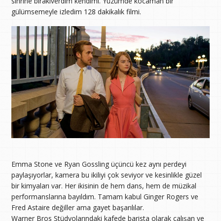
sihrine bırakıverdim kendimi. Yüzümde kocaman bir
gülümsemeyle izledim 128 dakikalık filmi.
Emma Stone ve Ryan Gossling üçüncü kez aynı perdeyi
paylaşıyorlar, kamera bu ikiliyi çok seviyor ve kesinlikle güzel
bir kimyaları var. Her ikisinin de hem dans, hem de müzikal
performanslarına bayıldım. Tamam kabul Ginger Rogers ve
Fred Astaire değiller ama gayet başarılılar.
Warner Bros Stüdyolarındaki kafede barista olarak çalışan ve