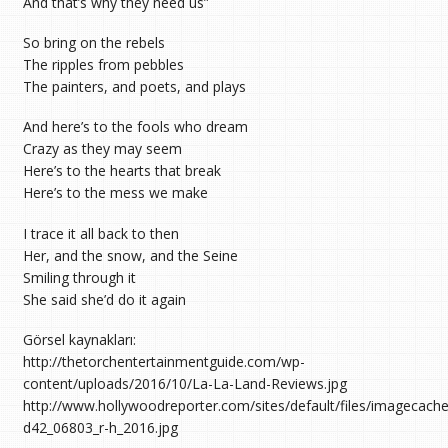
And that’s why they need us”
So bring on the rebels
The ripples from pebbles
The painters, and poets, and plays
And here’s to the fools who dream
Crazy as they may seem
Here’s to the hearts that break
Here’s to the mess we make
I trace it all back to then
Her, and the snow, and the Seine
Smiling through it
She said she’d do it again
Görsel kaynakları:
http://thetorchentertainmentguide.com/wp-
content/uploads/2016/10/La-La-Land-Reviews.jpg
http://www.hollywoodreporter.com/sites/default/files/imagecache
d42_06803_r-h_2016.jpg