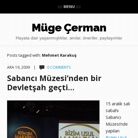
:::: MENU ::::
Müge Çerman
Hayata dair yaşanmışlıklar, anılar, öneriler, paylaşımlar
Posts tagged with:
Mehmet Karakuş
ARA 19, 2009 |
0 COMMENTS
Sabancı Müzesi’nden bir
Devletşah geçti…
15 aralık salı
sabahı
Sabancı
Müzesi’nde
yapılan
Bizim Usul