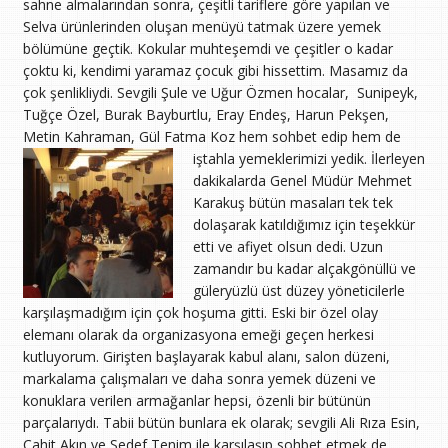
sahne almalarından sonra, çeşitli tariflere göre yapılan ve
Selva ürünlerinden oluşan menüyü tatmak üzere yemek
bölümüne geçtik. Kokular muhteşemdi ve çeşitler o kadar
çoktu ki, kendimi yaramaz çocuk gibi hissettim. Masamız da
çok şenlikliydi. Sevgili Şule ve Uğur Özmen hocalar, Sunipeyk,
Tuğçe Özel, Burak Bayburtlu, Eray Endeş, Harun Pekşen,
Metin Kahraman, Gül Fatma Koz hem sohbet edip hem de
iştahla yemeklerimizi yedik.
İlerleyen
dakikalarda Genel Müdür Mehmet
Karakuş bütün masaları tek tek
dolaşarak katıldığımız için teşekkür
etti ve afiyet olsun dedi. Uzun
zamandır bu kadar alçakgönüllü ve
güleryüzlü üst düzey yöneticilerle
karşılaşmadığım için çok hoşuma gitti. Eski bir özel olay
elemanı olarak da organizasyona emeği geçen herkesi
kutluyorum. Girişten başlayarak kabul alanı, salon düzeni,
markalama çalışmaları ve daha sonra yemek düzeni ve
konuklara verilen armağanlar hepsi, özenli bir bütünün
parçalarıydı. Tabii bütün bunlara ek olarak; sevgili Ali Rıza Esin,
Cahit Akın ve Sedef Tenim ile karşılaşıp sohbet etmek de