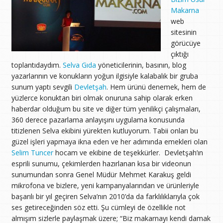
Makarna
web
sitesinin
görücüye
çıktığı
toplantıdaydım.
Selva Gıda
yöneticilerinin, basının, blog
yazarlarının ve konukların yoğun ilgisiyle kalabalık bir gruba
sunum yaptı sevgili
Devletşah
. Hem ürünü denemek, hem de
yüzlerce konuktan biri olmak onuruna sahip olarak erken
haberdar olduğum bu site ve diğer tüm yenilikçi çalışmaları,
360 derece pazarlama anlayışını uygulama konusunda
titizlenen Selva ekibini yürekten kutluyorum. Tabii onları bu
güzel işleri yapmaya ikna eden ve her adımında emekleri olan
Selim Tuncer
hocam ve ekibine de teşekkürler. Devletşah’ın
esprili sunumu, çekimlerden hazırlanan kısa bir videonun
sunumundan sonra Genel Müdür Mehmet Karakuş geldi
mikrofona ve bizlere, yeni kampanyalarından ve ürünleriyle
başarılı bir yıl geçiren Selva’nın 2010’da da farklılıklarıyla çok
ses getireceğinden söz etti. Şu cümleyi de özellikle not
almışım sizlerle paylaşmak üzere; “Biz makarnayı kendi damak