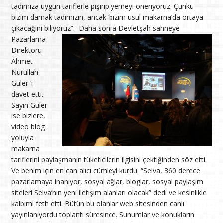
tadımıza uygun tariflerle pişirip yemeyi öneriyoruz. Çünkü
bizim damak tadımızın, ancak ‘bizim usul makarna’da ortaya
çıkacağını biliyoruz”.
Daha sonra Devletşah sahneye
Pazarlama
Direktörü
Ahmet
Nurullah
Güler ‘i
davet etti.
Sayın Güler
ise bizlere,
video blog
yoluyla
makarna
tariflerini paylaşmanın tüketicilerin ilgisini çektiğinden söz etti.
Ve benim için en can alıcı cümleyi kurdu. “Selva, 360 derece
pazarlamaya inanıyor, sosyal ağlar, bloglar, sosyal paylaşım
siteleri Selva’nın yeni iletişim alanları olacak” dedi ve kesinlikle
kalbimi feth etti. Bütün bu olanlar web sitesinden canlı
yayınlanıyordu toplantı süresince. Sunumlar ve konukların