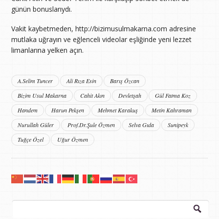
günün bonuslarıydı.
Vakit kaybetmeden, http://bizimusulmakarna.com adresine
mutlaka uğrayın ve eğlenceli videolar eşliğinde yeni lezzet
limanlarına yelken açın.
A.Selim Tuncer
Ali Rıza Esin
Barış Özcan
Bizim Usul Makarna
Cahit Akın
Devletşah
Gül Fatma Koz
Handem
Harun Pekşen
Mehmet Karakuş
Metin Kahraman
Nurullah Güler
Prof.Dr.Şule Özmen
Selva Gıda
Sunipeyk
Tuğçe Özel
Uğur Özmen
Arama: