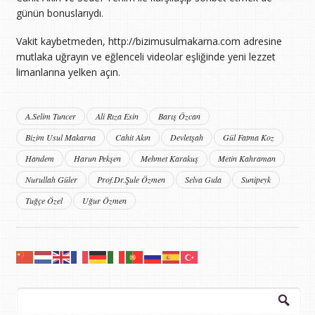
günün bonuslarıydı.
Vakit kaybetmeden, http://bizimusulmakarna.com adresine
mutlaka uğrayın ve eğlenceli videolar eşliğinde yeni lezzet
limanlarına yelken açın.
A.Selim Tuncer
Ali Rıza Esin
Barış Özcan
Bizim Usul Makarna
Cahit Akın
Devletşah
Gül Fatma Koz
Handem
Harun Pekşen
Mehmet Karakuş
Metin Kahraman
Nurullah Güler
Prof.Dr.Şule Özmen
Selva Gıda
Sunipeyk
Tuğçe Özel
Uğur Özmen
Arama: