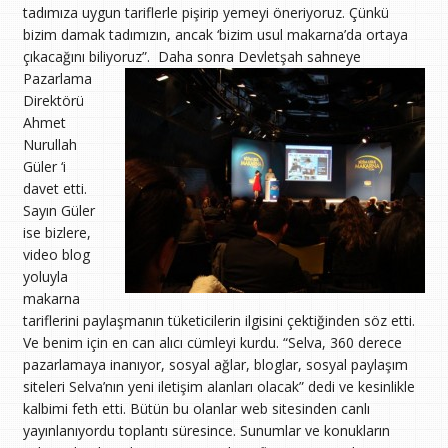
tadımıza uygun tariflerle pişirip yemeyi öneriyoruz. Çünkü
bizim damak tadımızın, ancak ‘bizim usul makarna’da ortaya
çıkacağını biliyoruz”.
Daha sonra Devletşah sahneye
Pazarlama
Direktörü
Ahmet
Nurullah
Güler ‘i
davet etti.
Sayın Güler
ise bizlere,
video blog
yoluyla
makarna
tariflerini paylaşmanın tüketicilerin ilgisini çektiğinden söz etti.
Ve benim için en can alıcı cümleyi kurdu. “Selva, 360 derece
pazarlamaya inanıyor, sosyal ağlar, bloglar, sosyal paylaşım
siteleri Selva’nın yeni iletişim alanları olacak” dedi ve kesinlikle
kalbimi feth etti. Bütün bu olanlar web sitesinden canlı
yayınlanıyordu toplantı süresince. Sunumlar ve konukların