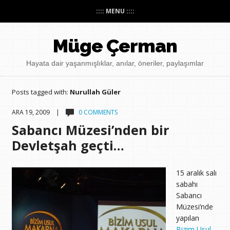
:::: MENU ::::
Müge Çerman
Hayata dair yaşanmışlıklar, anılar, öneriler, paylaşımlar
Posts tagged with:
Nurullah Güler
ARA 19, 2009 |
0 COMMENTS
Sabancı Müzesi’nden bir
Devletşah geçti…
15 aralık salı
sabahı
Sabancı
Müzesi’nde
yapılan
Bizim Usul