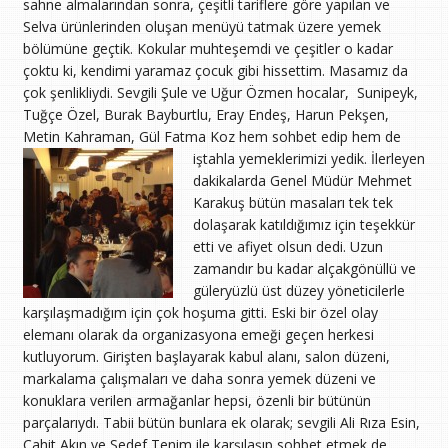
sahne almalarından sonra, çeşitli tariflere göre yapılan ve
Selva ürünlerinden oluşan menüyü tatmak üzere yemek
bölümüne geçtik. Kokular muhteşemdi ve çeşitler o kadar
çoktu ki, kendimi yaramaz çocuk gibi hissettim. Masamız da
çok şenlikliydi. Sevgili Şule ve Uğur Özmen hocalar, Sunipeyk,
Tuğçe Özel, Burak Bayburtlu, Eray Endeş, Harun Pekşen,
Metin Kahraman, Gül Fatma Koz hem sohbet edip hem de
iştahla yemeklerimizi yedik.
İlerleyen
dakikalarda Genel Müdür Mehmet
Karakuş bütün masaları tek tek
dolaşarak katıldığımız için teşekkür
etti ve afiyet olsun dedi. Uzun
zamandır bu kadar alçakgönüllü ve
güleryüzlü üst düzey yöneticilerle
karşılaşmadığım için çok hoşuma gitti. Eski bir özel olay
elemanı olarak da organizasyona emeği geçen herkesi
kutluyorum. Girişten başlayarak kabul alanı, salon düzeni,
markalama çalışmaları ve daha sonra yemek düzeni ve
konuklara verilen armağanlar hepsi, özenli bir bütünün
parçalarıydı. Tabii bütün bunlara ek olarak; sevgili Ali Rıza Esin,
Cahit Akın ve Sedef Tenim ile karşılaşıp sohbet etmek de