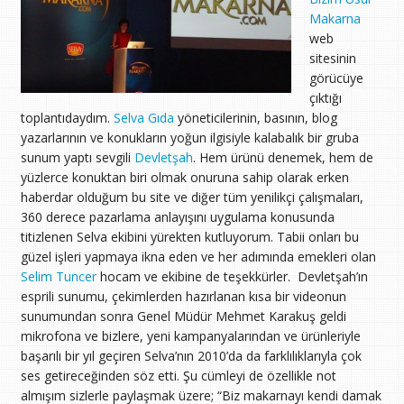
Makarna
web
sitesinin
görücüye
çıktığı
toplantıdaydım.
Selva Gıda
yöneticilerinin, basının, blog
yazarlarının ve konukların yoğun ilgisiyle kalabalık bir gruba
sunum yaptı sevgili
Devletşah
. Hem ürünü denemek, hem de
yüzlerce konuktan biri olmak onuruna sahip olarak erken
haberdar olduğum bu site ve diğer tüm yenilikçi çalışmaları,
360 derece pazarlama anlayışını uygulama konusunda
titizlenen Selva ekibini yürekten kutluyorum. Tabii onları bu
güzel işleri yapmaya ikna eden ve her adımında emekleri olan
Selim Tuncer
hocam ve ekibine de teşekkürler. Devletşah’ın
esprili sunumu, çekimlerden hazırlanan kısa bir videonun
sunumundan sonra Genel Müdür Mehmet Karakuş geldi
mikrofona ve bizlere, yeni kampanyalarından ve ürünleriyle
başarılı bir yıl geçiren Selva’nın 2010’da da farklılıklarıyla çok
ses getireceğinden söz etti. Şu cümleyi de özellikle not
almışım sizlerle paylaşmak üzere; “Biz makarnayı kendi damak