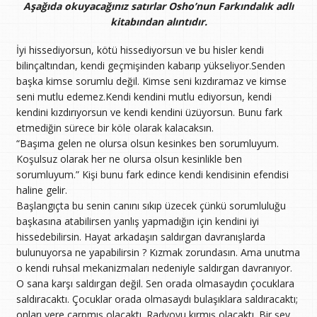
Aşağıda okuyacağınız satırlar Osho’nun Farkındalık adlı
kitabından alıntıdır.
İyi hissediyorsun, kötü hissediyorsun ve bu hisler kendi
bilinçaltından, kendi geçmişinden kabarıp yükseliyor.Senden
başka kimse sorumlu değil. Kimse seni kızdıramaz ve kimse
seni mutlu edemez.Kendi kendini mutlu ediyorsun, kendi
kendini kızdırıyorsun ve kendi kendini üzüyorsun. Bunu fark
etmediğin sürece bir köle olarak kalacaksın.
“Başıma gelen ne olursa olsun kesinkes ben sorumluyum.
Koşulsuz olarak her ne olursa olsun kesinlikle ben
sorumluyum.” Kişi bunu fark edince kendi kendisinin efendisi
haline gelir.
Başlangıçta bu senin canını sıkıp üzecek çünkü sorumluluğu
başkasına atabilirsen yanlış yapmadığın için kendini iyi
hissedebilirsin. Hayat arkadaşın saldırgan davranışlarda
bulunuyorsa ne yapabilirsin ? Kızmak zorundasın. Ama unutma
o kendi ruhsal mekanizmaları nedeniyle saldırgan davranıyor.
O sana karşı saldırgan değil. Sen orada olmasaydın çocuklara
saldıracaktı. Çocuklar orada olmasaydı bulaşıklara saldıracaktı;
onları yere çarpmış olacaktı. Radyoyu kırmış olacaktı. Bir şey