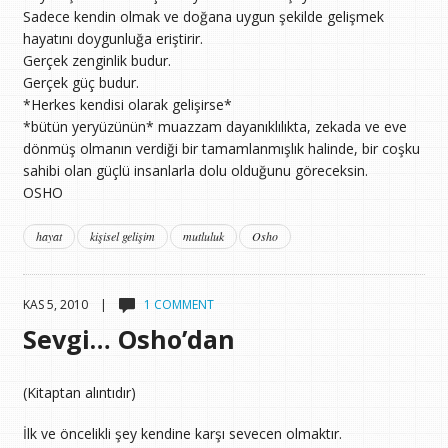
Sadece kendin olmak ve doğana uygun şekilde gelişmek
hayatını doygunluğa eriştirir.
Gerçek zenginlik budur.
Gerçek güç budur.
*Herkes kendisi olarak gelişirse*
*bütün yeryüzünün* muazzam dayanıklılıkta, zekada ve eve
dönmüş olmanın verdiği bir tamamlanmışlık halinde, bir coşku
sahibi olan güçlü insanlarla dolu olduğunu göreceksin.
OSHO
hayat
kişisel gelişim
mutluluk
Osho
KAS 5, 2010 |
1 COMMENT
Sevgi… Osho’dan
(Kitaptan alıntıdır)
İlk ve öncelikli şey kendine karşı sevecen olmaktır.