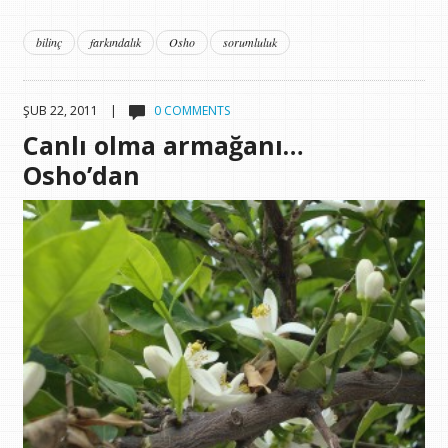
bilinç
farkındalık
Osho
sorumluluk
ŞUB 22, 2011 |
0 COMMENTS
Canlı olma armağanı…
Osho’dan