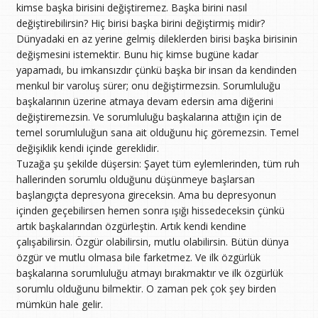
kimse başka birisini değiştiremez. Başka birini nasıl
değiştirebilirsin? Hiç birisi başka birini değiştirmiş midir?
Dünyadaki en az yerine gelmiş dileklerden birisi başka birisinin
değişmesini istemektir. Bunu hiç kimse bugüne kadar
yapamadı, bu imkansızdır çünkü başka bir insan da kendinden
menkul bir varoluş sürer; onu değiştirmezsin. Sorumluluğu
başkalarının üzerine atmaya devam edersin ama diğerini
değiştiremezsin. Ve sorumluluğu başkalarına attığın için de
temel sorumluluğun sana ait olduğunu hiç göremezsin. Temel
değişiklik kendi içinde gereklidir.
Tuzağa şu şekilde düşersin: Şayet tüm eylemlerinden, tüm ruh
hallerinden sorumlu olduğunu düşünmeye başlarsan
başlangıçta depresyona gireceksin. Ama bu depresyonun
içinden geçebilirsen hemen sonra ışığı hissedeceksin çünkü
artık başkalarından özgürleştin. Artık kendi kendine
çalışabilirsin. Özgür olabilirsin, mutlu olabilirsin. Bütün dünya
özgür ve mutlu olmasa bile farketmez. Ve ilk özgürlük
başkalarına sorumluluğu atmayı bırakmaktır ve ilk özgürlük
sorumlu olduğunu bilmektir. O zaman pek çok şey birden
mümkün hale gelir.