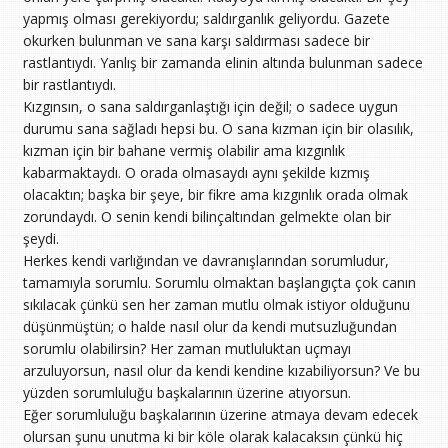
yapmış olması gerekiyordu; saldırganlık geliyordu. Gazete
okurken bulunman ve sana karşı saldırması sadece bir
rastlantıydı. Yanlış bir zamanda elinin altında bulunman sadece
bir rastlantıydı.
Kızgınsın, o sana saldırganlaştığı için değil; o sadece uygun
durumu sana sağladı hepsi bu. O sana kızman için bir olasılık,
kızman için bir bahane vermiş olabilir ama kızgınlık
kabarmaktaydı. O orada olmasaydı aynı şekilde kızmış
olacaktın; başka bir şeye, bir fikre ama kızgınlık orada olmak
zorundaydı. O senin kendi bilinçaltından gelmekte olan bir
şeydi.
Herkes kendi varlığından ve davranışlarından sorumludur,
tamamıyla sorumlu. Sorumlu olmaktan başlangıçta çok canın
sıkılacak çünkü sen her zaman mutlu olmak istiyor olduğunu
düşünmüştün; o halde nasıl olur da kendi mutsuzluğundan
sorumlu olabilirsin? Her zaman mutluluktan uçmayı
arzuluyorsun, nasıl olur da kendi kendine kızabiliyorsun? Ve bu
yüzden sorumluluğu başkalarının üzerine atıyorsun.
Eğer sorumluluğu başkalarının üzerine atmaya devam edecek
olursan şunu unutma ki bir köle olarak kalacaksın çünkü hiç