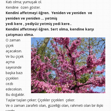
Katı olma; yumuşak ol.
Kendine özen göster.
Kendini affetmeyi öğren. Yeniden ve yeniden ve
yeniden ve yeniden … yetmiş
yedi kere , yediyüz yetmiş yedi kere..
Kendini affetmeyi öğren. Sert olma, kendine karşı
çatışmacı olma.
O zaman
çiçek
açacaksın.
Ve bu çiçek
açma
sayesinde
başka bazı
çiçekleri
cezb
edeceksin.
Bu doğaldır.
Taşlar taşları çeker; Çiçekler çiçekleri çeker.
Ve o zaman zarafeti olan, güzelliği olan, rahmeti olan bir ilişki
vardır.