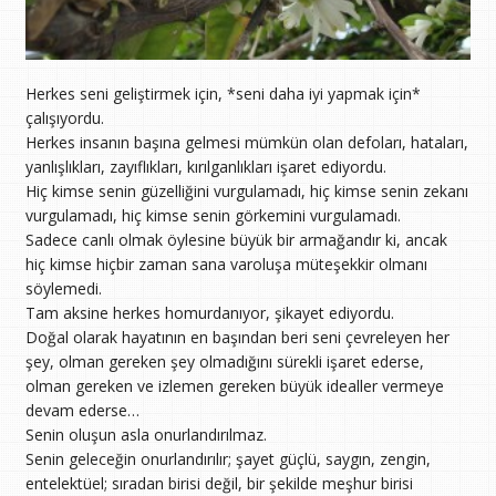
Herkes seni geliştirmek için, *seni daha iyi yapmak için*
çalışıyordu.
Herkes insanın başına gelmesi mümkün olan defoları, hataları,
yanlışlıkları, zayıflıkları, kırılganlıkları işaret ediyordu.
Hiç kimse senin güzelliğini vurgulamadı, hiç kimse senin zekanı
vurgulamadı, hiç kimse senin görkemini vurgulamadı.
Sadece canlı olmak öylesine büyük bir armağandır ki, ancak
hiç kimse hiçbir zaman sana varoluşa müteşekkir olmanı
söylemedi.
Tam aksine herkes homurdanıyor, şikayet ediyordu.
Doğal olarak hayatının en başından beri seni çevreleyen her
şey, olman gereken şey olmadığını sürekli işaret ederse,
olman gereken ve izlemen gereken büyük idealler vermeye
devam ederse…
Senin oluşun asla onurlandırılmaz.
Senin geleceğin onurlandırılır; şayet güçlü, saygın, zengin,
entelektüel; sıradan birisi değil, bir şekilde meşhur birisi