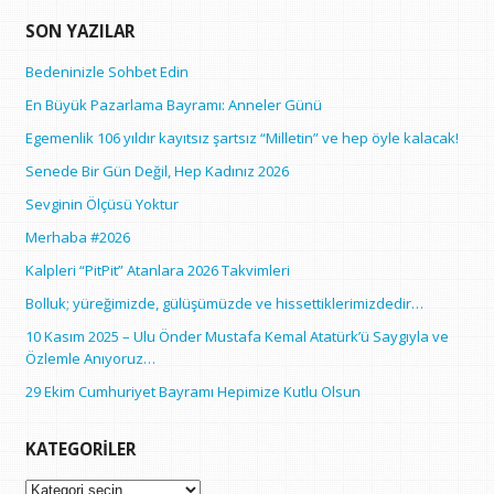
SON YAZILAR
Bedeninizle Sohbet Edin
En Büyük Pazarlama Bayramı: Anneler Günü
Egemenlik 106 yıldır kayıtsız şartsız “Milletin” ve hep öyle kalacak!
Senede Bir Gün Değil, Hep Kadınız 2026
Sevginin Ölçüsü Yoktur
Merhaba #2026
Kalpleri “PitPit” Atanlara 2026 Takvimleri
Bolluk; yüreğimizde, gülüşümüzde ve hissettiklerimizdedir…
10 Kasım 2025 – Ulu Önder Mustafa Kemal Atatürk’ü Saygıyla ve
Özlemle Anıyoruz…
29 Ekim Cumhuriyet Bayramı Hepimize Kutlu Olsun
KATEGORILER
Kategoriler