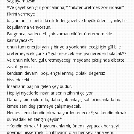
sağlayamazsın.
*Ve şayet sen gül goncalarına,* “nilüfer üretmek zorundasın”
fikrini vermeye
başlarsan – elbette ki nilüferler güzel ve büyüktürler – yanlış bir
koşullanma veriyorsun.
Bu gonca, sadece *hiçbir zaman nilüfer üretememekle
kalmayacak*;
onun tüm enerjisi yanlış bir yola yönlendirileceği için gül bile
üretemeyecek çünkü *gül üretecek enerjiyi nereden bulacak*?
Ve onun nilüfer, gül üretmeyeceği meydana çıktığında elbette
zavallı gonca
kendisini devamlı boş, engellenmiş, çıplak, değersiz
hissedecektir.
İnsanların başına gelen şey budur.
Hep iyi niyetlerle insanlar senin zihnini çeliyor.
Daha iyi bir toplumda, daha çok anlayış sahibi insanlarla hiç
kimse seni değiştirmeye çalışmayacak.
Herkes senin kendin olmana yardım edecek*; ve kendin olmak
dünyadaki en zengin şeydir.*
*Kendin olmak;* hayatını anlamlı, önemli yapacak her şeyi,
doymuş hissetmek için ihtiyacın olan her şeyi sana verir.