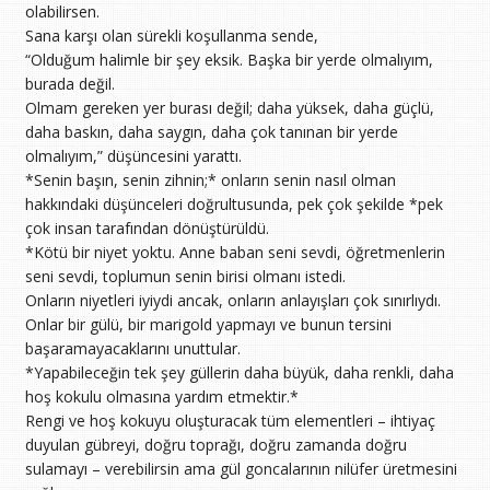
olabilirsen.
Sana karşı olan sürekli koşullanma sende,
“Olduğum halimle bir şey eksik. Başka bir yerde olmalıyım,
burada değil.
Olmam gereken yer burası değil; daha yüksek, daha güçlü,
daha baskın, daha saygın, daha çok tanınan bir yerde
olmalıyım,” düşüncesini yarattı.
*Senin başın, senin zihnin;* onların senin nasıl olman
hakkındaki düşünceleri doğrultusunda, pek çok şekilde *pek
çok insan tarafından dönüştürüldü.
*Kötü bir niyet yoktu. Anne baban seni sevdi, öğretmenlerin
seni sevdi, toplumun senin birisi olmanı istedi.
Onların niyetleri iyiydi ancak, onların anlayışları çok sınırlıydı.
Onlar bir gülü, bir marigold yapmayı ve bunun tersini
başaramayacaklarını unuttular.
*Yapabileceğin tek şey güllerin daha büyük, daha renkli, daha
hoş kokulu olmasına yardım etmektir.*
Rengi ve hoş kokuyu oluşturacak tüm elementleri – ihtiyaç
duyulan gübreyi, doğru toprağı, doğru zamanda doğru
sulamayı – verebilirsin ama gül goncalarının nilüfer üretmesini