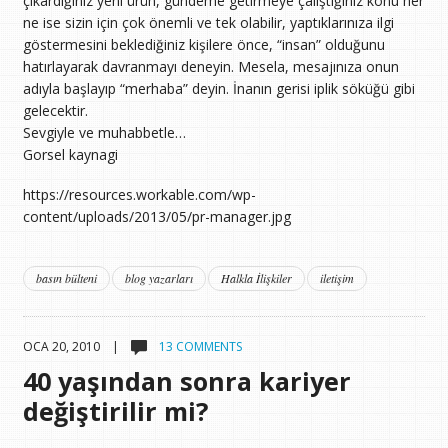
çıkardığınız yeni ürün, gündeme getirmeye çalıştığınız konu her
ne ise sizin için çok önemli ve tek olabilir, yaptıklarınıza ilgi
göstermesini beklediğiniz kişilere önce, “insan” olduğunu
hatırlayarak davranmayı deneyin. Mesela, mesajınıza onun
adıyla başlayıp “merhaba” deyin. İnanın gerisi iplik söküğü gibi
gelecektir.
Sevgiyle ve muhabbetle…
Gorsel kaynagi
https://resources.workable.com/wp-
content/uploads/2013/05/pr-manager.jpg
basın bülteni
blog yazarları
Halkla İlişkiler
iletişim
OCA 20, 2010 |
13 COMMENTS
40 yaşından sonra kariyer
değiştirilir mi?