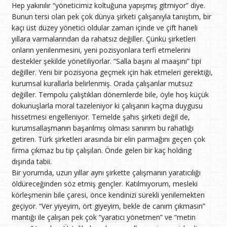
Hep yakınılır “yöneticimiz koltuğuna yapışmış gitmiyor” diye.
Bunun tersi olan pek çok dünya şirketi çalışanıyla tanıştım, bir
kaçı üst düzey yönetici oldular zaman içinde ve çift haneli
yıllara varmalarından da rahatsız değiller. Çünkü şirketleri
onların yenilenmesini, yeni pozisyonlara terfi etmelerini
destekler şekilde yönetiliyorlar. “Salla başını al maaşını” tipi
değiller. Yeni bir pozisyona geçmek için hak etmeleri gerektiği,
kurumsal kurallarla belirlenmiş. Orada çalışanlar mutsuz
değiller. Tempolu çalıştıkları dönemlerde bile, öyle hoş küçük
dokunuşlarla moral tazeleniyor ki çalışanın kaçma duygusu
hissetmesi engelleniyor. Temelde şahıs şirketi değil de,
kurumsallaşmanın başarılmış olması sanırım bu rahatlığı
getiren. Türk şirketleri arasında bir elin parmağını geçen çok
firma çıkmaz bu tip çalışılan. Önde gelen bir kaç holding
dışında tabii.
Bir yorumda, uzun yıllar aynı şirkette çalışmanın yaratıcılığı
öldüreceğinden söz etmiş gençler. Katılmıyorum, mesleki
körleşmenin bile çaresi, önce kendinizi sürekli yenilemekten
geçiyor. “Ver yiyeyim, ört giyeyim, bekle de canım çıkmasın”
mantığı ile çalışan pek çok “yaratıcı yönetmen” ve “metin