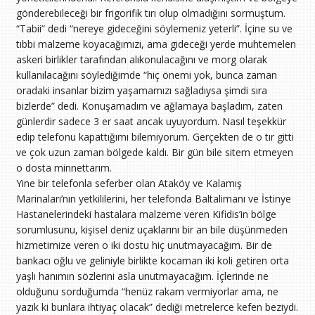
gönderebileceği bir frigorifik tırı olup olmadığını sormuştum.
“Tabii” dedi “nereye gideceğini söylemeniz yeterli”. İçine su ve
tıbbi malzeme koyacağımızı, ama gideceği yerde muhtemelen
askeri birlikler tarafından alıkonulacağını ve morg olarak
kullanılacağını söylediğimde “hiç önemi yok, bunca zaman
oradaki insanlar bizim yaşamamızı sağladıysa şimdi sıra
bizlerde” dedi. Konuşamadım ve ağlamaya başladım, zaten
günlerdir sadece 3 er saat ancak uyuyordum. Nasıl teşekkür
edip telefonu kapattığımı bilemiyorum. Gerçekten de o tır gitti
ve çok uzun zaman bölgede kaldı. Bir gün bile sitem etmeyen
o dosta minnettarım.
Yine bir telefonla seferber olan Ataköy ve Kalamış
Marinaları’nın yetkililerini, her telefonda Baltalimanı ve İstinye
Hastanelerindeki hastalara malzeme veren Kifidis’in bölge
sorumlusunu, kişisel deniz uçaklarını bir an bile düşünmeden
hizmetimize veren o iki dostu hiç unutmayacağım. Bir de
bankacı oğlu ve geliniyle birlikte kocaman iki koli getiren orta
yaşlı hanımın sözlerini asla unutmayacağım. İçlerinde ne
olduğunu sorduğumda “henüz rakam vermiyorlar ama, ne
yazık ki bunlara ihtiyaç olacak” dediği metrelerce kefen beziydi.