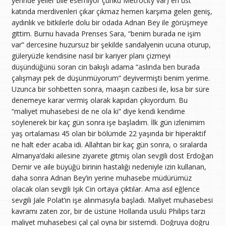
yerinde yeller bile esemiyor çünkü Metrocity var) en üst
katında merdivenleri çıkar çıkmaz hemen karşıma gelen geniş,
aydınlık ve bitkilerle dolu bir odada Adnan Bey ile görüşmeye
gittim. Burnu havada Prenses Sara, “benim burada ne işim
var” dercesine huzursuz bir şekilde sandalyenin ucuna oturup,
güleryüzle kendisine nasıl bir kariyer planı çizmeyi
düşündüğünü soran cin bakışlı adama “aslında ben burada
çalışmayı pek de düşünmüyorum” deyivermişti benim yerime.
Uzunca bir sohbetten sonra, maaşın cazibesi ile, kısa bir süre
denemeye karar vermiş olarak kapıdan çıkıyordum. Bu
“maliyet muhasebesi de ne ola ki” diye kendi kendime
söylenerek bir kaç gün sonra işe başladım. İlk gün izlenimim
yaş ortalaması 45 olan bir bölümde 22 yaşında bir hiperaktif
ne halt eder acaba idi. Allahtan bir kaç gün sonra, o sıralarda
Almanya’daki ailesine ziyarete gitmiş olan sevgili dost Erdoğan
Demir ve aile büyüğü birinin hastalığı nedeniyle izin kullanan,
daha sonra Adnan Bey’in yerine muhasebe müdürümüz
olacak olan sevgili Işık Cin ortaya çıktılar. Ama asıl eğlence
sevgili Jale Polat’ın işe alınmasıyla başladı. Maliyet muhasebesi
kavramı zaten zor, bir de üstüne Hollanda usulü Philips tarzı
maliyet muhasebesi çal çal oyna bir sistemdi. Doğruya doğru