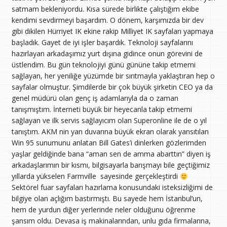
satmam bekleniyordu. Kısa sürede birlikte çalıştığım ekibe
kendimi sevdirmeyi başardım. O dönem, karşımızda bir dev
gibi dikilen Hürriyet IK ekine rakip Milliyet IK sayfaları yapmaya
başladık. Gayet de iyi işler başardık. Teknoloji sayfalarını
hazırlayan arkadaşımız yurt dışına gidince onun görevini de
üstlendim. Bu gün teknolojiyi günü gününe takip etmemi
sağlayan, her yeniliğe yüzümde bir sırıtmayla yaklaştıran hep o
sayfalar olmuştur. Şimdilerde bir çok büyük şirketin CEO ya da
genel müdürü olan genç iş adamlarıyla da o zaman
tanışmıştım. İnterneti büyük bir heyecanla takip etmemi
sağlayan ve ilk servis sağlayıcım olan Superonline ile de o yıl
tanıştım. AKM nin yan duvarına büyük ekran olarak yansıtılan
Win 95 sunumunu anlatan Bill Gates’i dinlerken gözlerimden
yaşlar geldiğinde bana “aman sen de amma abarttın” diyen iş
arkadaşlarımın bir kısmı, bilgisayarla barışmayı bile geçtiğimiz
yıllarda yükselen Farmville sayesinde gerçekleştirdi
Sektörel fuar sayfaları hazırlama konusundaki isteksizliğimi de
bilgiye olan açlığım bastırmıştı. Bu sayede hem İstanbul’un,
hem de yurdun diğer yerlerinde neler olduğunu öğrenme
şansım oldu. Devasa iş makinalarından, unlu gıda firmalarına,