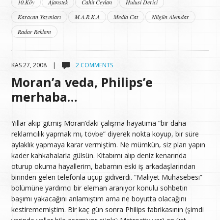
10.Köy
Ajanstek
Cahit Ceylan
Hulusi Derici
Karacan Yayınları
M.A.R.K.A
Media Cat
Nilgün Alemdar
Radar Reklam
KAS 27, 2008 |
2 COMMENTS
Moran’a veda, Philips’e
merhaba…
Yıllar akıp gitmiş Moran’daki çalışma hayatıma “bir daha
reklamcılık yapmak mı, tövbe” diyerek nokta koyup, bir süre
aylaklık yapmaya karar vermiştim. Ne mümkün, siz plan yapın
kader kahkahalarla gülsün. Kitabımı alıp deniz kenarında
oturup okuma hayallerim, babamın eski iş arkadaşlarından
birinden gelen telefonla uçup gidiverdi. “Maliyet Muhasebesi”
bölümüne yardımcı bir eleman aranıyor konulu sohbetin
başımı yakacağını anlamıştım ama ne boyutta olacağını
kestirememiştim. Bir kaç gün sonra Philips fabrikasının (şimdi