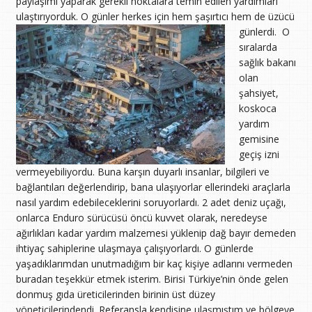
paylaşımı yaparak gerekli noktalara temin edilen yardımları
ulaştırıyorduk. O günler herkes için hem şaşırtıcı hem de üzücü
günlerdi.
O
sıralarda
sağlık bakanı
olan
şahsiyet,
koskoca
yardım
gemisine
geçiş izni
vermeyebiliyordu. Buna karşın duyarlı insanlar, bilgileri ve
bağlantıları değerlendirip, bana ulaşıyorlar ellerindeki araçlarla
nasıl yardım edebileceklerini soruyorlardı. 2 adet deniz uçağı,
onlarca Enduro sürücüsü öncü kuvvet olarak, neredeyse
ağırlıkları kadar yardım malzemesi yüklenip dağ bayır demeden
ihtiyaç sahiplerine ulaşmaya çalışıyorlardı. O günlerde
yaşadıklarımdan unutmadığım bir kaç kişiye adlarını vermeden
buradan teşekkür etmek isterim. Birisi Türkiye’nin önde gelen
donmuş gıda üreticilerinden birinin üst düzey
yöneticilerindendi. Referansla kendisine ulaşmıştım ve bölgeye