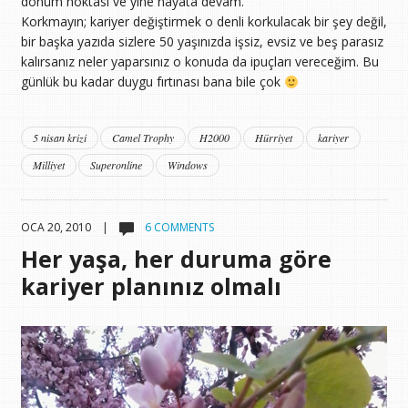
dönüm noktası ve yine hayata devam.
Korkmayın; kariyer değiştirmek o denli korkulacak bir şey değil,
bir başka yazıda sizlere 50 yaşınızda işsiz, evsiz ve beş parasız
kalırsanız neler yaparsınız o konuda da ipuçları vereceğim. Bu
günlük bu kadar duygu fırtınası bana bile çok
5 nisan krizi
Camel Trophy
H2000
Hürriyet
kariyer
Milliyet
Superonline
Windows
OCA 20, 2010 |
6 COMMENTS
Her yaşa, her duruma göre
kariyer planınız olmalı