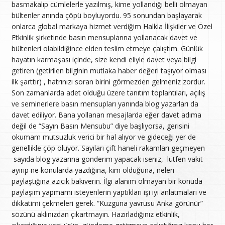
basmakalıp cümlelerle yazılmış, kime yollandığı belli olmayan
bültenler anında çöpü boyluyordu. 95 sonundan başlayarak
onlarca global markaya hizmet verdiğim Halkla İlişkiler ve Özel
Etkinlik şirketinde basın mensuplarına yollanacak davet ve
bültenleri olabildiğince elden teslim etmeye çalıştım. Günlük
hayatın karmaşası içinde, size kendi eliyle davet veya bilgi
getiren (getirilen bilginin mutlaka haber değeri taşıyor olması
ilk şarttır) , hatrınızı soran birini görmezden gelmeniz zordur.
Son zamanlarda adet olduğu üzere tanıtım toplantıları, açılış
ve seminerlere basın mensupları yanında blog yazarları da
davet ediliyor. Bana yollanan mesajlarda eğer davet adıma
değil de “Sayın Basın Mensubu” diye başlıyorsa, gerisini
okumam mutsuzluk verici bir hal alıyor ve gideceği yer de
genellikle çöp oluyor. Sayıları çift haneli rakamları geçmeyen
sayıda blog yazarına gönderim yapacak iseniz, lütfen vakit
ayırıp ne konularda yazdığına, kim olduğuna, neleri
paylaştığına azıcık bakıverin. İlgi alanım olmayan bir konuda
paylaşım yapmamı isteyenlerin yaptıkları işi iyi anlatmaları ve
dikkatimi çekmeleri gerek. “Kuzguna yavrusu Anka görünür”
sözünü aklınızdan çıkartmayın. Hazırladığınız etkinlik,