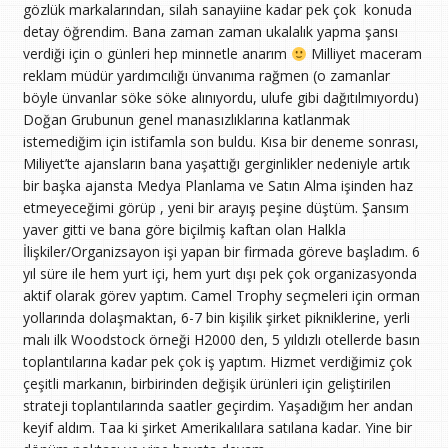
gözlük markalarından, silah sanayiine kadar pek çok konuda
detay öğrendim. Bana zaman zaman ukalalık yapma şansı
verdiği için o günleri hep minnetle anarım
Milliyet maceram
reklam müdür yardımcılığı ünvanıma rağmen (o zamanlar
böyle ünvanlar söke söke alınıyordu, ulufe gibi dağıtılmıyordu)
Doğan Grubunun genel manasızlıklarına katlanmak
istemediğim için istifamla son buldu. Kısa bir deneme sonrası,
Miliyet’te ajansların bana yaşattığı gerginlikler nedeniyle artık
bir başka ajansta Medya Planlama ve Satın Alma işinden haz
etmeyeceğimi görüp , yeni bir arayış peşine düştüm. Şansım
yaver gitti ve bana göre biçilmiş kaftan olan Halkla
İlişkiler/Organizsayon işi yapan bir firmada göreve başladım. 6
yıl süre ile hem yurt içi, hem yurt dışı pek çok organizasyonda
aktif olarak görev yaptım. Camel Trophy seçmeleri için orman
yollarında dolaşmaktan, 6-7 bin kişilik şirket pikniklerine, yerli
malı ilk Woodstock örneği H2000 den, 5 yıldızlı otellerde basın
toplantılarına kadar pek çok iş yaptım. Hizmet verdiğimiz çok
çeşitli markanın, birbirinden değişik ürünleri için geliştirilen
strateji toplantılarında saatler geçirdim. Yaşadığım her andan
keyif aldım. Taa ki şirket Amerikalılara satılana kadar. Yine bir