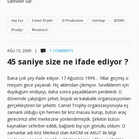
sahneler var.
Ang Lee
Camel Trophy
D Productions
Garbage
H2000
Prodigy
Woodstock
AĞU 15, 2009 |
7 COMMENTS
45 saniye size ne ifade ediyor ?
Bana çok şey ifade ediyor. 17 Ağustos 1999… Yıllar geçmiş o
meşum gece yaşanalı. Hiç aklımdan çıkmıyor. Sevdiklerim için
duyduğum endişeyi, daha sonra yaşadıklarım perdeledi. O
dönemde çalıştığım şirket; büyük ve kalabalık organizasyonları
gerçekleştiren bir şirketti. Camel Trophy organizasyonuyla eş
zamanlı olduğu için hemen bir kriz masası kurup, bütün araç
gerecimizi afet merkezine yönlendirmiştik. Şirketin bütün
kaynakları seferber edildi, bağlantı kişi için gönüllü oldum. O
zamanlar adı Kriz Merkezi olan AKOM ve AKUT ile bilgi