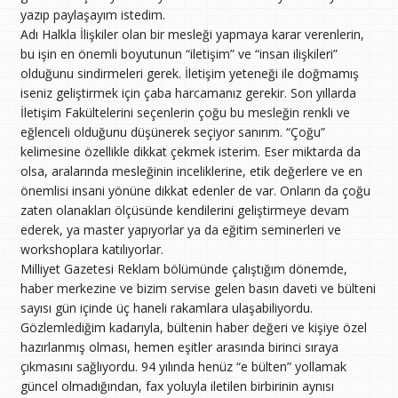
yazıp paylaşayım istedim.
Adı Halkla İlişkiler olan bir mesleği yapmaya karar verenlerin,
bu işin en önemli boyutunun “iletişim” ve “insan ilişkileri”
olduğunu sindirmeleri gerek. İletişim yeteneği ile doğmamış
iseniz geliştirmek için çaba harcamanız gerekir. Son yıllarda
İletişim Fakültelerini seçenlerin çoğu bu mesleğin renkli ve
eğlenceli olduğunu düşünerek seçiyor sanırım. “Çoğu”
kelimesine özellikle dikkat çekmek isterim. Eser miktarda da
olsa, aralarında mesleğinin inceliklerine, etik değerlere ve en
önemlisi insani yönüne dikkat edenler de var. Onların da çoğu
zaten olanakları ölçüsünde kendilerini geliştirmeye devam
ederek, ya master yapıyorlar ya da eğitim seminerleri ve
workshoplara katılıyorlar.
Milliyet Gazetesi Reklam bölümünde çalıştığım dönemde,
haber merkezine ve bizim servise gelen basın daveti ve bülteni
sayısı gün içinde üç haneli rakamlara ulaşabiliyordu.
Gözlemlediğim kadarıyla, bültenin haber değeri ve kişiye özel
hazırlanmış olması, hemen eşitler arasında birinci sıraya
çıkmasını sağlıyordu. 94 yılında henüz “e bülten” yollamak
güncel olmadığından, fax yoluyla iletilen birbirinin aynısı