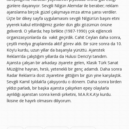
günlere dayanıyor. Sevgili Nilgün Alemdar ile beraber; reklam
ajanslarına birçok güzel çalışmaya imza atma şansı verdiler.
Üçte bir dikey sayfa uygulamasını sevgili Nilgün’ün başını etini
yiyerek kabul ettirdiğimiz günler dün gibi gözümün önüne
geliverdi. O yıllarda; hep birlikte (1987-1990) çok eğlenceli
organizasyonlarda da vakit geçirdik. Cahit Ceylan daha sonra,
çeşitli medya gruplarında aktif görev aldı. Bir süre sonra da 10.
Köy’u kurdu, uzun yıllar da başarıyla yürüttü. Ajanstek
Reklam’da çalıştığım yıllarda da Hulusi Derici’yi tanıdım.
Ajansta çalışan bir arkadaşı ziyarete gelen, Klasik Türk Sanat
Müziği’ne hayran, hırslı, yetenekli bir genç adamdı. Daha sonra
Radar Reklam’a dost ziyaretine gittiğim bir gün yine karşılaştık.
Sevgili Kamil Işıldak’la çalışıyordu o dönem. Daha sonra birden
yıldızı parladı, bir başka ajansta çalışırken epey olaylarla
ayrıldığı ajanstan sonra kendi şirketini, M.A.R.K.A’yı kurdu.
İkisine de hayırlı olmasını diliyorum.