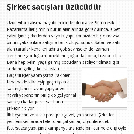
Şirket satışları üzücüdür
Uzun yıllar çalışma hayatının içinde olunca ve Bütünleşik
Pazarlama İletişiminin bütün alanlarında görev alınca, elbet
çalıştığınız şirketlerden veya iş yaptıklarınızdan hiç olmazsa
birinin yabancılara satışına tanık oluyorsunuz. Satan ve satın
alan taraflar kendileri adına çok sevinseler de, zaman
içerisinde gördüğüm örneklerin çoğunda sonuç hüsran oldu.
Bana hep belirli yaşa gelmiş çocukların satılıyor olması gibi
korkunç gelir şirket satışları.
Başarılı işler yapmışsınız, rakipleri
fena halde silkeleyip geçmişsiniz,
kazançlarınız tavan yapıyor ve
havalı yabancının biri çıkıp geliyor “al
sana şu kadar para, sat bana
şirketini” diyor.
İlk heyecan ve sıcak para pek güzel, ya sonrası. Şirketler
yenilenirken arada telef olan çalışanlar, o günlere dek
fütursuzca yaptığınız kampanyalara ikide bir “dur hele o iş öyle