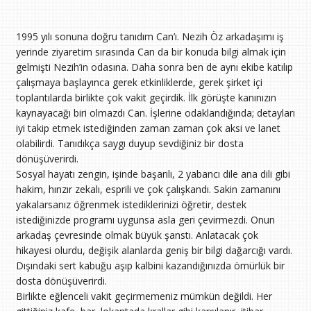
1995 yılı sonuna doğru tanıdım Can’ı. Nezih Öz arkadaşımı iş
yerinde ziyaretim sırasında Can da bir konuda bilgi almak için
gelmişti Nezih’in odasına. Daha sonra ben de aynı ekibe katılıp
çalışmaya başlayınca gerek etkinliklerde, gerek şirket içi
toplantılarda birlikte çok vakit geçirdik. İlk görüşte kanınızın
kaynayacağı biri olmazdı Can. İşlerine odaklandığında; detayları
iyi takip etmek istediğinden zaman zaman çok aksi ve lanet
olabilirdi. Tanıdıkça saygı duyup sevdiğiniz bir dosta
dönüşüverirdi.
Sosyal hayatı zengin, işinde başarılı, 2 yabancı dile ana dili gibi
hakim, hınzır zekalı, esprili ve çok çalışkandı. Sakin zamanını
yakalarsanız öğrenmek istediklerinizi öğretir, destek
istediğinizde programı uygunsa asla geri çevirmezdi. Onun
arkadaş çevresinde olmak büyük şanstı. Anlatacak çok
hikayesi olurdu, değişik alanlarda geniş bir bilgi dağarcığı vardı.
Dışındaki sert kabuğu aşıp kalbini kazandığınızda ömürlük bir
dosta dönüşüverirdi.
Birlikte eğlenceli vakit geçirmemeniz mümkün değildi. Her