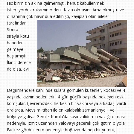
Hiç birimizin aklına gelmemişti, henüz kabullenmek
istemiyorduk rakamın o denli fazla olmasını. Ama olmuştu ve
o hanıma çok hayır dua edilmişti, kayıpları olan aileler
tarafından.
Sonra
sırayla kötü
haberler
gelmeye
başlamıştı.
İkinci derece
de olsa, evi
Değirmendere sahilinde sulara gömülen kuzenler, kocası ve 4
yaşında kızının bedenlerini 4 gün göçük başında bekleyen eski
komşular. Çevremizdeki herkesin bir yakını veya arkadaşı vardı
oralarda. Mevsim itibarı ile en kalabalık zamanlarıydı. Ve
bölgeye gidiş… Gemlik Kumla’da kayınvalidemin yazlığı olması
nedeniyle, İzmit üzerinden Yalova’yı geçerek çok gittim o yola.
Bu kez gördüklerim nedeniyle boğazımda hep bir yumru,