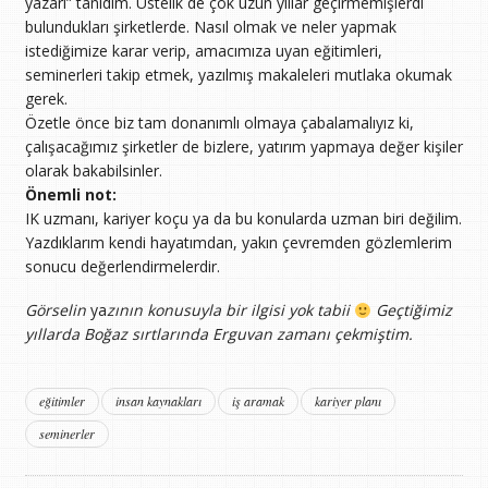
yazarı” tanıdım. Üstelik de çok uzun yıllar geçirmemişlerdi
bulundukları şirketlerde. Nasıl olmak ve neler yapmak
istediğimize karar verip, amacımıza uyan eğitimleri,
seminerleri takip etmek, yazılmış makaleleri mutlaka okumak
gerek.
Özetle önce biz tam donanımlı olmaya çabalamalıyız ki,
çalışacağımız şirketler de bizlere, yatırım yapmaya değer kişiler
olarak bakabilsinler.
Önemli not:
IK uzmanı, kariyer koçu ya da bu konularda uzman biri değilim.
Yazdıklarım kendi hayatımdan, yakın çevremden gözlemlerim
sonucu değerlendirmelerdir.
Görselin
ya
zının konusuyla bir ilgisi yok tabii
Geçtiğimiz
yıllarda Boğaz sırtlarında Erguvan zamanı çekmiştim.
eğitimler
insan kaynakları
iş aramak
kariyer planı
seminerler