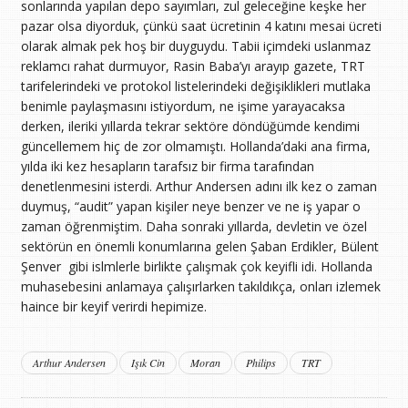
sonlarında yapılan depo sayımları, zul geleceğine keşke her
pazar olsa diyorduk, çünkü saat ücretinin 4 katını mesai ücreti
olarak almak pek hoş bir duyguydu. Tabii içimdeki uslanmaz
reklamcı rahat durmuyor, Rasin Baba’yı arayıp gazete, TRT
tarifelerindeki ve protokol listelerindeki değişiklikleri mutlaka
benimle paylaşmasını istiyordum, ne işime yarayacaksa
derken, ileriki yıllarda tekrar sektöre döndüğümde kendimi
güncellemem hiç de zor olmamıştı. Hollanda’daki ana firma,
yılda iki kez hesapların tarafsız bir firma tarafından
denetlenmesini isterdi. Arthur Andersen adını ilk kez o zaman
duymuş, “audit” yapan kişiler neye benzer ve ne iş yapar o
zaman öğrenmiştim. Daha sonraki yıllarda, devletin ve özel
sektörün en önemli konumlarına gelen Şaban Erdikler, Bülent
Şenver gibi islmlerle birlikte çalışmak çok keyifli idi. Hollanda
muhasebesini anlamaya çalışırlarken takıldıkça, onları izlemek
haince bir keyif verirdi hepimize.
Arthur Andersen
Işık Cin
Moran
Philips
TRT