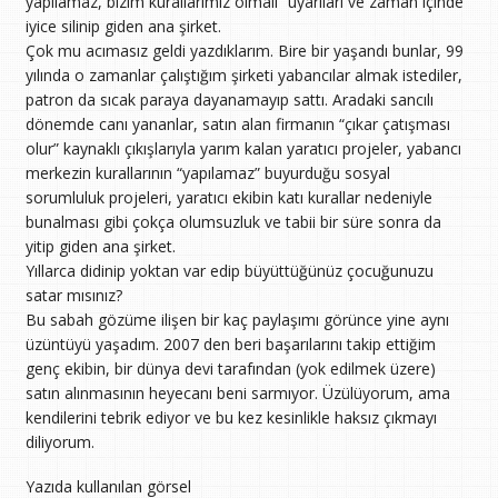
yapılamaz, bizim kurallarımız olmalı” uyarıları ve zaman içinde
iyice silinip giden ana şirket.
Çok mu acımasız geldi yazdıklarım. Bire bir yaşandı bunlar, 99
yılında o zamanlar çalıştığım şirketi yabancılar almak istediler,
patron da sıcak paraya dayanamayıp sattı. Aradaki sancılı
dönemde canı yananlar, satın alan firmanın “çıkar çatışması
olur” kaynaklı çıkışlarıyla yarım kalan yaratıcı projeler, yabancı
merkezin kurallarının “yapılamaz” buyurduğu sosyal
sorumluluk projeleri, yaratıcı ekibin katı kurallar nedeniyle
bunalması gibi çokça olumsuzluk ve tabii bir süre sonra da
yitip giden ana şirket.
Yıllarca didinip yoktan var edip büyüttüğünüz çocuğunuzu
satar mısınız?
Bu sabah gözüme ilişen bir kaç paylaşımı görünce yine aynı
üzüntüyü yaşadım. 2007 den beri başarılarını takip ettiğim
genç ekibin, bir dünya devi tarafından (yok edilmek üzere)
satın alınmasının heyecanı beni sarmıyor. Üzülüyorum, ama
kendilerini tebrik ediyor ve bu kez kesinlikle haksız çıkmayı
diliyorum.
Yazıda kullanılan görsel