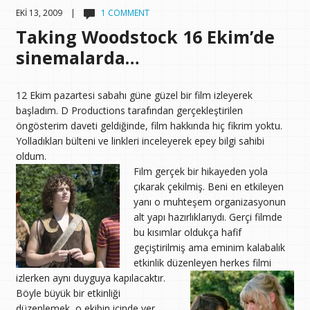
EKI 13, 2009 |
1 COMMENT
Taking Woodstock 16 Ekim’de
sinemalarda…
12 Ekim pazartesi sabahı güne güzel bir film izleyerek
başladım. D Productions tarafından gerçekleştirilen
öngösterim daveti geldiğinde, film hakkında hiç fikrim yoktu.
Yolladıkları bülteni ve linkleri inceleyerek epey bilgi sahibi
oldum.
Film gerçek bir hikayeden yola
çıkarak çekilmiş. Beni en etkileyen
yanı o muhteşem organizasyonun
alt yapı hazırlıklarıydı. Gerçi filmde
bu kısımlar oldukça hafif
geçiştirilmiş ama eminim kalabalık
etkinlik düzenleyen herkes filmi
izlerken aynı duyguya kapılacaktır.
Böyle büyük bir etkinliği
düzenlemek, o ekibin içinde yer