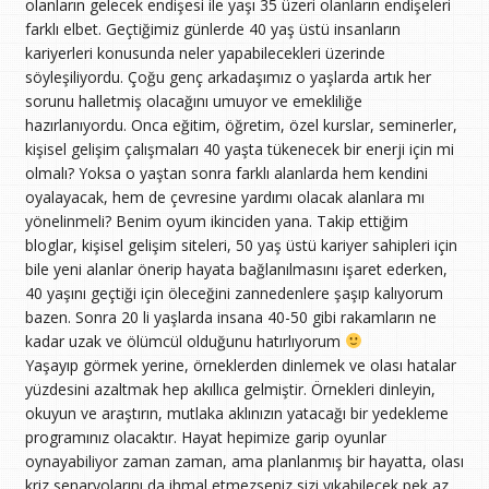
olanların gelecek endişesi ile yaşı 35 üzeri olanların endişeleri
farklı elbet. Geçtiğimiz günlerde 40 yaş üstü insanların
kariyerleri konusunda neler yapabilecekleri üzerinde
söyleşiliyordu. Çoğu genç arkadaşımız o yaşlarda artık her
sorunu halletmiş olacağını umuyor ve emekliliğe
hazırlanıyordu. Onca eğitim, öğretim, özel kurslar, seminerler,
kişisel gelişim çalışmaları 40 yaşta tükenecek bir enerji için mi
olmalı? Yoksa o yaştan sonra farklı alanlarda hem kendini
oyalayacak, hem de çevresine yardımı olacak alanlara mı
yönelinmeli? Benim oyum ikinciden yana. Takip ettiğim
bloglar, kişisel gelişim siteleri, 50 yaş üstü kariyer sahipleri için
bile yeni alanlar önerip hayata bağlanılmasını işaret ederken,
40 yaşını geçtiği için öleceğini zannedenlere şaşıp kalıyorum
bazen. Sonra 20 li yaşlarda insana 40-50 gibi rakamların ne
kadar uzak ve ölümcül olduğunu hatırlıyorum
Yaşayıp görmek yerine, örneklerden dinlemek ve olası hatalar
yüzdesini azaltmak hep akıllıca gelmiştir. Örnekleri dinleyin,
okuyun ve araştırın, mutlaka aklınızın yatacağı bir yedekleme
programınız olacaktır. Hayat hepimize garip oyunlar
oynayabiliyor zaman zaman, ama planlanmış bir hayatta, olası
kriz senaryolarını da ihmal etmezseniz sizi yıkabilecek pek az