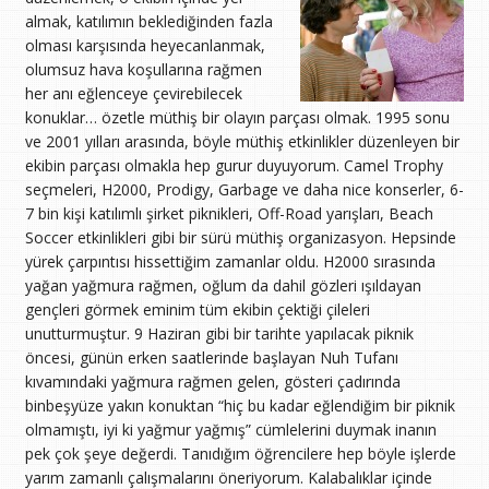
almak, katılımın beklediğinden fazla
olması karşısında heyecanlanmak,
olumsuz hava koşullarına rağmen
her anı eğlenceye çevirebilecek
konuklar… özetle müthiş bir olayın parçası olmak. 1995 sonu
ve 2001 yılları arasında, böyle müthiş etkinlikler düzenleyen bir
ekibin parçası olmakla hep gurur duyuyorum. Camel Trophy
seçmeleri, H2000, Prodigy, Garbage ve daha nice konserler, 6-
7 bin kişi katılımlı şirket piknikleri, Off-Road yarışları, Beach
Soccer etkinlikleri gibi bir sürü müthiş organizasyon. Hepsinde
yürek çarpıntısı hissettiğim zamanlar oldu. H2000 sırasında
yağan yağmura rağmen, oğlum da dahil gözleri ışıldayan
gençleri görmek eminim tüm ekibin çektiği çileleri
unutturmuştur. 9 Haziran gibi bir tarihte yapılacak piknik
öncesi, günün erken saatlerinde başlayan Nuh Tufanı
kıvamındaki yağmura rağmen gelen, gösteri çadırında
binbeşyüze yakın konuktan “hiç bu kadar eğlendiğim bir piknik
olmamıştı, iyi ki yağmur yağmış” cümlelerini duymak inanın
pek çok şeye değerdi. Tanıdığım öğrencilere hep böyle işlerde
yarım zamanlı çalışmalarını öneriyorum. Kalabalıklar içinde