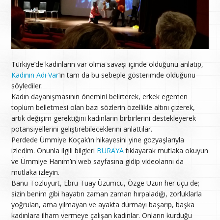
Türkiye’de kadınların var olma savaşı içinde olduğunu anlatıp,
Kadının Adı Var
‘ın tam da bu sebeple gösterimde olduğunu
söylediler.
Kadın dayanışmasının önemini belirterek, erkek egemen
toplum belletmesi olan bazı sözlerin özellikle altını çizerek,
artık değişim gerektiğini kadınların birbirlerini destekleyerek
potansiyellerini geliştirebileceklerini anlattılar.
Perdede Ümmiye Koçak’ın hikayesini yine gözyaşlarıyla
izledim. Onunla ilgili bilgleri
BURAYA
tıklayarak mutlaka okuyun
ve Ümmiye Hanım’ın web sayfasına gidip videolarını da
mutlaka izleyin.
Banu Tozluyurt, Ebru Tuay Üzümcü, Özge Uzun her üçü de;
sizin benim gibi hayatın zaman zaman hırpaladığı, zorluklarla
yoğrulan, ama yılmayan ve ayakta durmayı başarıp, başka
kadınlara ilham vermeye çalışan kadınlar. Onların kurduğu