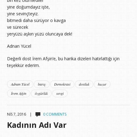
bin kez ölümlediler
yine doğumdayız işte,
yine sevinçteyiz.
bitmedi daha sürüyor o kavga
ve sürecek
yeryüzü aşkın yüzü oluncaya dek!
Adnan Yücel
Değerli dost İrem Afşin’e, bu harika dizeleri hatırlattığı için
teşekkür ederim.
Adnan Yücel
barış
Demokrasi
dostluk
huzur
İrem Afşin
özgürlük
sevgi
NIS 7, 2016 |
0 COMMENTS
Kadının Adı Var