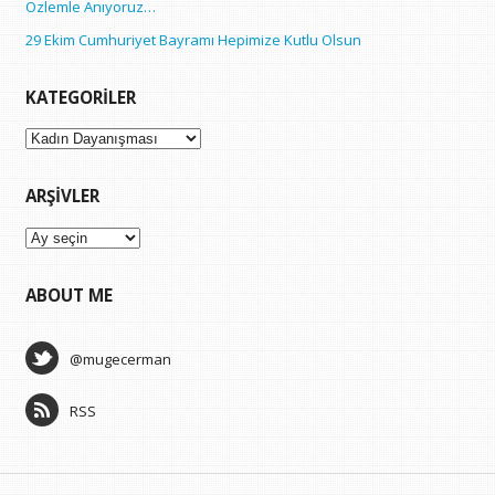
Özlemle Anıyoruz…
29 Ekim Cumhuriyet Bayramı Hepimize Kutlu Olsun
KATEGORILER
Kategoriler
ARŞIVLER
Arşivler
ABOUT ME
@mugecerman
RSS