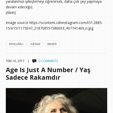
yaralarımızı iyileştirmeyi öğrenirsek, daha çok şey yapmaya
devam edeceğiz.
(Alıntı)
Image source https://scontent.cdninstagram.com/t51.2885-
15/e15/1173047_218708551586693_407741469_n.jpg
Denizyıldızı
self heal
Starfish
TEM 16, 2017 |
0 COMMENTS
Age Is Just A Number / Yaş
Sadece Rakamdır