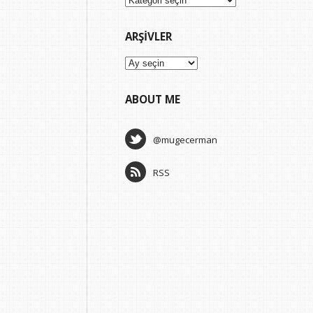
ARŞIVLER
Arşivler
ABOUT ME
@mugecerman
RSS