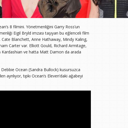
n’s 8 filmini. Yönetmenliğini Garry Ross’un
nliği Eigil Bryld imzası taşıyan bu eğlenceli film
k, Cate Blanchett, Anne Hathaway, Mindy Kaling,
m Carter var. Elliott Gould, Richard Armitage,
m Kardashian ve hatta Matt Damon da arada
or. Debbie Ocean (Sandra Bullock) kusursuzca
den ayrılıyor, tıpkı Ocean’s Eleven’daki ağabeyi