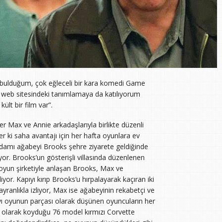
 bulduğum, çok eğleceli bir kara komedi Game
m web sitesindeki tanımlamaya da katılıyorum
lt bir film var”.
 Max ve Annie arkadaşlarıyla birlikte düzenli
r ki saha avantajı için her hafta oyunlara ev
ş adamı ağabeyi Brooks şehre ziyarete geldiğinde
or. Brooks’un gösterişli villasında düzenlenen
 oyun şirketiyle anlaşan Brooks, Max ve
yor. Kapıyı kırıp Brooks’u hırpalayarak kaçıran iki
yranlıkla izliyor, Max ise ağabeyinin rekabetçi ve
mayı oyunun parçası olarak düşünen oyuncuların her
ül olarak koyduğu 76 model kırmızı Corvette