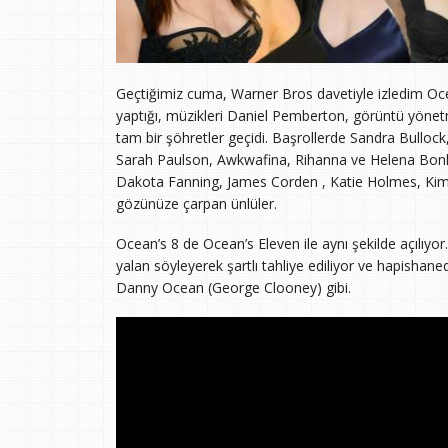
Geçtiğimiz cuma, Warner Bros davetiyle izledim Ocea
yaptığı, müzikleri Daniel Pemberton, görüntü yönetme
tam bir şöhretler geçidi. Başrollerde Sandra Bulloc
Sarah Paulson, Awkwafina, Rihanna ve Helena Bonha
Dakota Fanning, James Corden , Katie Holmes, Ki
gözünüze çarpan ünlüler.
Ocean’s 8 de Ocean’s Eleven ile aynı şekilde açılıy
yalan söyleyerek şartlı tahliye ediliyor ve hapishane
Danny Ocean (George Clooney) gibi.