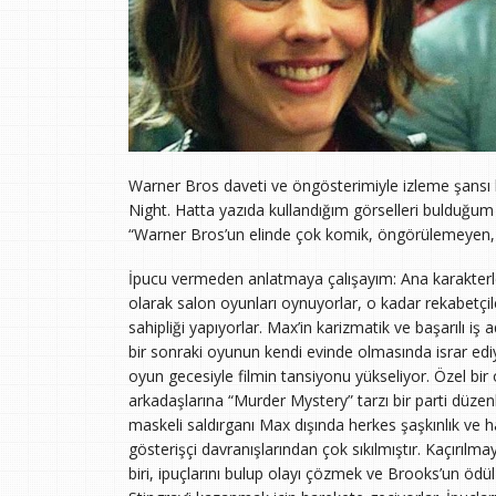
Warner Bros daveti ve öngösterimiyle izleme şansı
Night. Hatta yazıda kullandığım görselleri bulduğu
“Warner Bros’un elinde çok komik, öngörülemeyen, kü
İpucu vermeden anlatmaya çalışayım: Ana karakterler
olarak salon oyunları oynuyorlar, o kadar rekabetçile
sahipliği yapıyorlar. Max’in karizmatik ve başarılı i
bir sonraki oyunun kendi evinde olmasında israr ediy
oyun gecesiyle filmin tansiyonu yükseliyor. Özel bir
arkadaşlarına “Murder Mystery” tarzı bir parti düzenli
maskeli saldırganı Max dışında herkes şaşkınlık ve ha
gösterişçi davranışlarından çok sıkılmıştır. Kaçırıl
biri, ipuçlarını bulup olayı çözmek ve Brooks’un öd