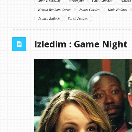
Anne Hathaway
Awkwafina
Cate Blanchett
Dakota 
Helena Bonham Carter
James Corden
Katie Holmes
Sandra Bullock
Sarah Paulson
Izledim : Game Night