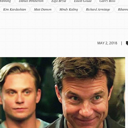
Fanning
Daniel Pemberton
Eigil Bryld
Elliott Gould
Garry Ross
Kim Kardashian
Matt Damon
Mindy Kaling
Richard Armitage
Rihann
MAY 2, 2018 |