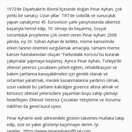
1972’de Diyarbakır’ın Bismil ilçesinde doğan Pınar Ayhan, çok
yönlü bir sanatçı. Uzun yıllar TRT’de solistlik ve sunuculuk
yapan sanatçımız 45. Eurovision şarkı yarışmasında ülkemizi
başarıyla temsil edip, 10. olmayı da başarmış. Sosyal
sorumluluk projelerine çok önem veren Pınar Ayhan; 2008
yılında, eşi Dr. Sühan Ayhan ile birlikte, meme kanserinde
erken tanının önemini vurgulamak amacıyla, tamamı meme
kanser hastalarından oluşan “Farkındalık Korosu”nu kurarak
çalışmalar yapmaya başlamış. Ayrıca Pınar Ayhan, Türkiye’de
zihinsel yetersiz çocukların yeterli eğitim, rehabilitasyon ve
bakım şartlarına kavuşabilmeleri için gerekli olanak ve
ortamları yaratmak, meslek kazanmalarına yardımcı olmak,
uzun vadede bu şartların kalıcılığını güvence altına almak ve
kimsesiz zihinsel yetersizlere yaşamları boyu sahip çıkmayı
hedefleyen Zihinsel Yetersiz Çocukları Yetiştirme ve Koruma
Vakfı’nın da genel kurul üyesi.
Pınar Ayhan’ın web adresindeki gösteri takvimini mutlaka takip
edip, size en yakın gösteriyi kaçırmayın derim. İyi
seyirler. https://www.pinarayhanofficial.com