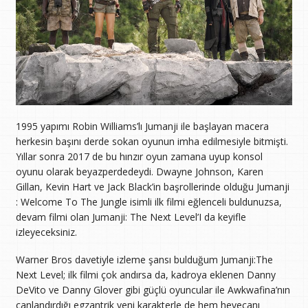
1995 yapımı Robin Williams’lı Jumanji ile başlayan macera
herkesin başını derde sokan oyunun imha edilmesiyle bitmişti.
Yıllar sonra 2017 de bu hınzır oyun zamana uyup konsol
oyunu olarak beyazperdedeydi. Dwayne Johnson, Karen
Gillan, Kevin Hart ve Jack Black’in başrollerinde olduğu Jumanji
: Welcome To The Jungle isimli ilk filmi eğlenceli buldunuzsa,
devam filmi olan Jumanji: The Next Level’I da keyifle
izleyeceksiniz.
Warner Bros davetiyle izleme şansı bulduğum Jumanji:The
Next Level; ilk filmi çok andırsa da, kadroya eklenen Danny
DeVito ve Danny Glover gibi güçlü oyuncular ile Awkwafina’nın
canlandırdığı egzantrik yeni karakterle de hem heyecanı