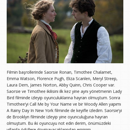
Filmin başrollerinde Saorsie Ronan, Timothee Chalamet,
Emma Watson, Florence Pugh, Eliza Scanlen, Meryl Streep,
Laura Dern, James Norton, Abby Quinn, Chris Cooper var.
Saorsie ve Timothee ikilisini ilk kez yine aynı yönetmenin Lady
Bird filminde izleyip oyunculuklarına hayran olmuştum. Sonra
Timothee’yi Call Me by Your Name ve bir Woody Allen yapımı
A Rainy Day In New York filminde de keyifle izledim. Saorsie’yi
de Brooklyn filminde izleyip yine oyunculuğuna hayran
olmuştum. Bu iki oyuncuyu not edin derim, önümüzdeki
yıllarda ödüllere doymayacaklarından eminim.