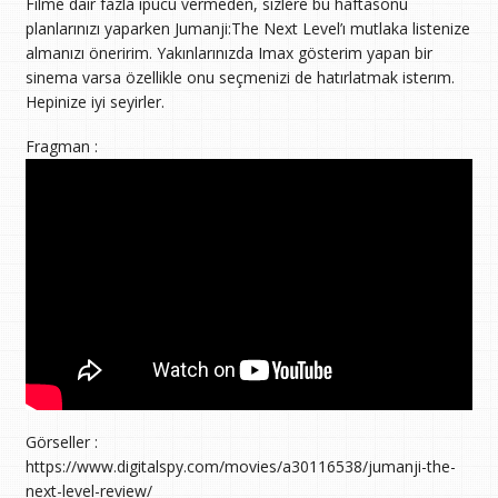
Filme dair fazla ipucu vermeden, sizlere bu haftasonu
planlarınızı yaparken Jumanji:The Next Level’ı mutlaka listenize
almanızı öneririm. Yakınlarınızda Imax gösterim yapan bir
sinema varsa özellikle onu seçmenizi de hatırlatmak isterım.
Hepinize iyi seyirler.
Fragman :
Görseller :
https://www.digitalspy.com/movies/a30116538/jumanji-the-
next-level-review/