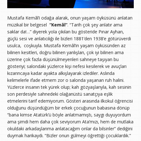
Mustafa Kemâl’i odağa alarak, onun yaşam öyküsünü anlatan
müzikal bir belgesel
“Kemâl”
. “Tarih çok şey anlatır ama
saklar da!…” diyerek yola çıkılan bu gösteride Pınar Ayhan,
güçlü sesi ve anlatıcılığı ile bizleri 1881’den 1938’e götürüverdi
usulca, coşkuyla. Mustafa Kemâl’in yaşam öyküsünden az
bilinen kesitleri, doğru bilinen yanlışları, çok iyi bilinen ama
üzerine çok fazla düşünülmeyenleri sahneye taşıyan bu
gösteriyi; salondaki yüzlerce kişi nefesi kesilerek ve avuçları
kızarıncaya kadar ayakta alkışlayarak izlediler. Aslında
kelimelerle ifade etmem zor o salonda yaşanan ruh halini.
Yüzlerce insanın tek yürek olup; kah gözyaşlarıyla, kah sesinin
son perdesiyle sahnedeki olağanüstü sanatçıya eşlik
etmelerini tarif edemiyorum. Gösteri arasında ilkokul öğrencisi
olduğunu düşündüğüm bir erkek çocuğunun babasına dönüp
“bana kimse Atatürk’ü böyle anlatmamıştı, saygı duyuyordum
ama şimdi hem daha çok seviyorum Ata’mızı, hem de mutlaka
okuldaki arkadaşlarıma anlatacağım onlar da bilsinler” dediğini
duymak harikaydı. “Bizler onun gülmeyi öğrettiği çocuklardık.”