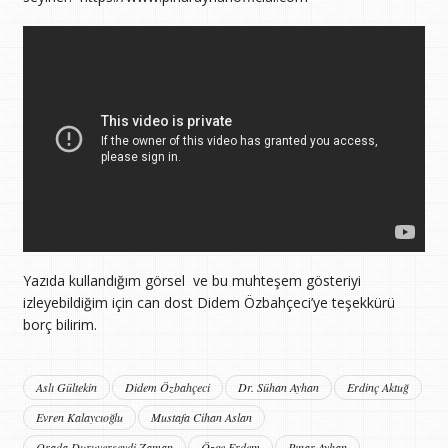
Yazıda kullandığım görsel ve bu muhteşem gösteriyi
izleyebildiğim için can dost Didem Özbahçeci’ye teşekkürü
borç bilirim.
Aslı Gültekin
Didem Özbahçeci
Dr. Sühan Ayhan
Erdinç Aktuğ
Evren Kalaycıoğlu
Mustafa Cihan Aslan
Orada Duruverseydi Zaman
Özge Erdem
Pınar Ayhan