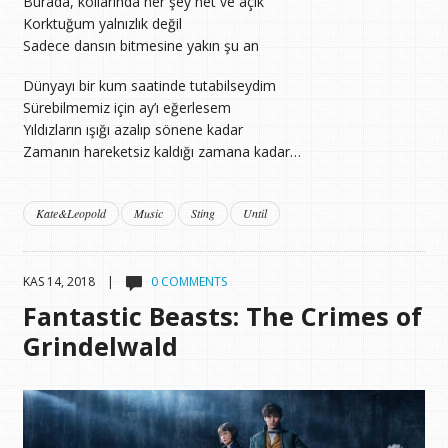
Burada, kollarında her şey net ve açık
Korktuğum yalnızlık değil
Sadece dansın bitmesine yakın şu an
Dünyayı bir kum saatinde tutabilseydim
Sürebilmemiz için ay’ı eğerlesem
Yıldızların ışığı azalıp sönene kadar
Zamanın hareketsiz kaldığı zamana kadar…
Kate&Leopold
Music
Sting
Until
KAS 14, 2018 |
0 COMMENTS
Fantastic Beasts: The Crimes of
Grindelwald