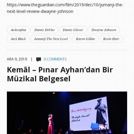
https://www.theguardian.com/film/2019/dec/10/jumanji-the-
next-level-review-dwayne-johnson
Awkwafina
Danny DeVito
Danny Glover
Dwayne Johnson
Jack Black
Jumanji:The Next Level
Karen Gillan
Kevin Hart
ARA 9, 2019 |
0 COMMENTS
Kemâl – Pınar Ayhan’dan Bir
Müzikal Belgesel