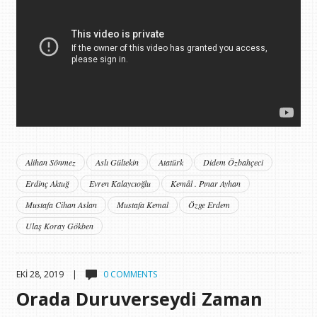
Alihan Sönmez
Aslı Gültekin
Atatürk
Didem Özbahçeci
Erdinç Aktuğ
Evren Kalaycıoğlu
Kemâl . Pınar Ayhan
Mustafa Cihan Aslan
Mustafa Kemal
Özge Erdem
Ulaş Koray Gökben
EKI 28, 2019 |
0 COMMENTS
Orada Duruverseydi Zaman