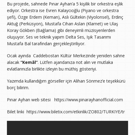
Bu projede, sahnede Pınar Ayhan’a 5 kişilik bir orkestra eşlik
ediyor. Orkestra ise Evren Kalaycıoğlu (Piyano ve orkestra
şefi), Özge Erdem (Keman), Aslı Gültekin (Viyolonsel), Erdinç
Aktuğ (Perküsyon), Mustafa Cihan Aslan (Klarnet) ve Ulaş
Koray Gökben (Bağlama) gibi deneyimli müzisyenlerden
oluşuyor. Ses ve teknik yapım Delta Ses, Işık Tasarımı
Mustafa Bal tarafından gerçekleştiriliyor.
Ocak ayında Caddebostan Kültür Merkezinde yeniden sahne
alacak
“Kemâl”
. Lütfen ajandanıza not alın ve mutlaka
evlatlarınızla birlikte izleyin bu müthiş gösteriyi.
Yazımda kullandığım görseller için Alihan Sönmez’e teşekkürü
borç bilirim.
Pınar Ayhan web sitesi https://www.pinarayhanofficial.com
Bilet linki https://www.biletix.com/etkinlik/ZO802/TURKIYE/tr