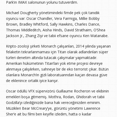
Park’ın IMAX salonunun yolunu tutuverdim.
Michael Dougherty yönetimindeki fimde pek çok tanıdık
oyuncu var: Oscar Chandler, Vera Farmiga, Millie Bobby
Brown, Bradley Whitford, Sally Hawkins, Charles Dance,
Thomas Middleditch, Aisha Hinds, David Strathairn, O’Shea
Jackson Jr., Zhang Ziyi ve tabii efsane oyuncu Ken Watanabe.
Kripto-zooloji şirketi Monarch çalışanları, 2014 yılında yaşanan
felaketin tekrarlanmaması için Titan olarak adlandırılan süper
türleri denetim altında tutacak çalışmalar yapmaktadır.
Amerikan hükümetinin Titan’ları yok etme projesi devreye
alınmaya çalışılırken, sahneye bir de eko terrorist çıkar. Bütün
olanlara Monarch’in gizli laboratuarından kaçan devasa güve
de eklenince ortalık iyice karışır.
Oscar ödüllü VFX süpervizörü Guillaume Rocheron ve ekibinin
emekleri boşa gitmemiş. Mothra, Rodan, Ghidorah ve tabii
Godzilla’yı izlediğinizde bana hak vereceğinizden eminim.
Müzikleri Bear McCreary’ye, görüntü yönetimi Lawrence
Sher’e ait bu filmi ben keyifle izledim, hatta o kadar