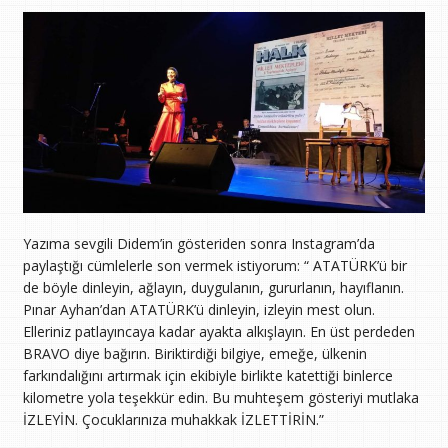
Yazıma sevgili Didem’in gösteriden sonra Instagram’da
paylaştığı cümlelerle son vermek istiyorum: “ ATATÜRK’ü bir
de böyle dinleyin, ağlayın, duygulanın, gururlanın, hayıflanın.
Pınar Ayhan’dan ATATÜRK’ü dinleyin, izleyin mest olun.
Elleriniz patlayıncaya kadar ayakta alkışlayın. En üst perdeden
BRAVO diye bağırın. Biriktirdiği bilgiye, emeğe, ülkenin
farkındalığını artırmak için ekibiyle birlikte katettiği binlerce
kilometre yola teşekkür edin. Bu muhteşem gösteriyi mutlaka
İZLEYİN. Çocuklarınıza muhakkak İZLETTİRİN.”