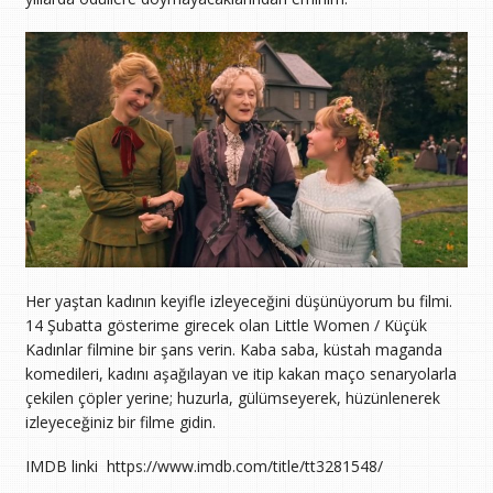
Her yaştan kadının keyifle izleyeceğini düşünüyorum bu filmi.
14 Şubatta gösterime girecek olan Little Women / Küçük
Kadınlar filmine bir şans verin. Kaba saba, küstah maganda
komedileri, kadını aşağılayan ve itip kakan maço senaryolarla
çekilen çöpler yerine; huzurla, gülümseyerek, hüzünlenerek
izleyeceğiniz bir filme gidin.
IMDB linki https://www.imdb.com/title/tt3281548/