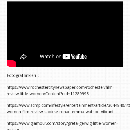
Fotograf linkleri :
https://www.rochestercitynewspaper.com/rochester/film-
review-little-women/Content?oid=11289993
https://www.scmp.com/lifestyle/entertainment/article/3044840/litt
women-film-review-saoirse-ronan-emma-watson-vibrant
https://www.glamour.com/story/greta-gerwig-little-women-
review