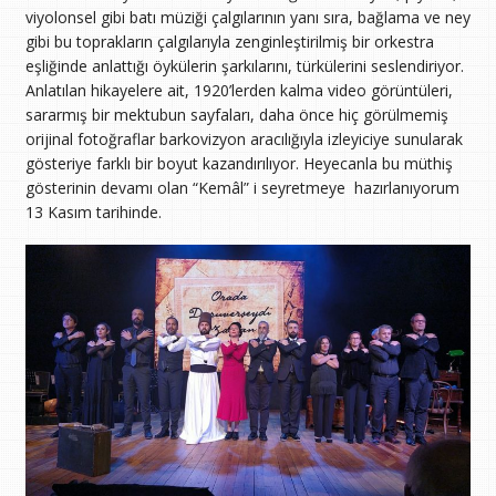
viyolonsel gibi batı müziği çalgılarının yanı sıra, bağlama ve ney
gibi bu toprakların çalgılarıyla zenginleştirilmiş bir orkestra
eşliğinde anlattığı öykülerin şarkılarını, türkülerini seslendiriyor.
Anlatılan hikayelere ait, 1920’lerden kalma video görüntüleri,
sararmış bir mektubun sayfaları, daha önce hiç görülmemiş
orijinal fotoğraflar barkovizyon aracılığıyla izleyiciye sunularak
gösteriye farklı bir boyut kazandırılıyor. Heyecanla bu müthiş
gösterinin devamı olan “Kemâl” i seyretmeye hazırlanıyorum
13 Kasım tarihinde.