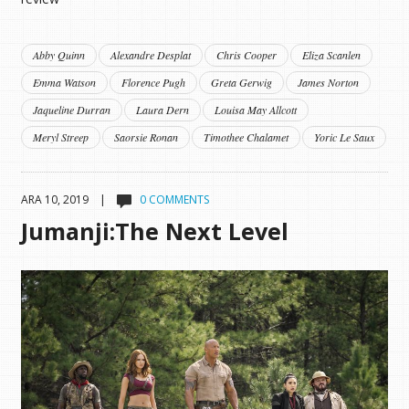
Abby Quinn
Alexandre Desplat
Chris Cooper
Eliza Scanlen
Emma Watson
Florence Pugh
Greta Gerwig
James Norton
Jaqueline Durran
Laura Dern
Louisa May Allcott
Meryl Streep
Saorsie Ronan
Timothee Chalamet
Yoric Le Saux
ARA 10, 2019 |
0 COMMENTS
Jumanji:The Next Level