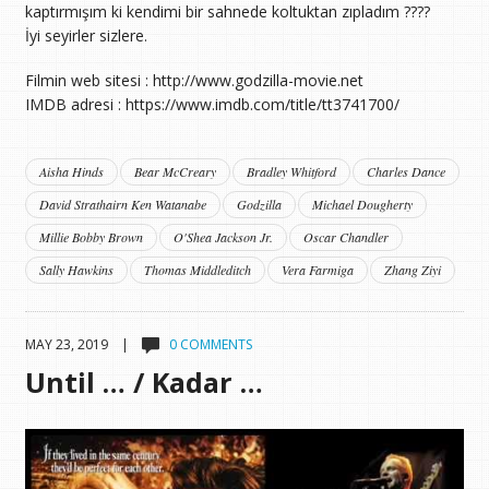
kaptırmışım ki kendimi bir sahnede koltuktan zıpladım ????
İyi seyirler sizlere.
Filmin web sitesi : http://www.godzilla-movie.net
IMDB adresi : https://www.imdb.com/title/tt3741700/
Aisha Hinds
Bear McCreary
Bradley Whitford
Charles Dance
David Strathairn Ken Watanabe
Godzilla
Michael Dougherty
Millie Bobby Brown
O'Shea Jackson Jr.
Oscar Chandler
Sally Hawkins
Thomas Middleditch
Vera Farmiga
Zhang Ziyi
MAY 23, 2019 |
0 COMMENTS
Until … / Kadar …