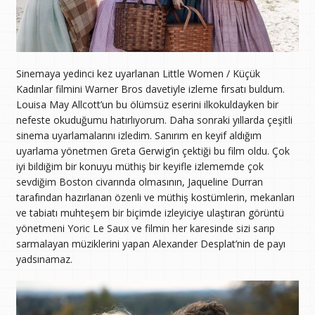
Sinemaya yedinci kez uyarlanan Little Women / Küçük
Kadınlar filmini Warner Bros davetiyle izleme fırsatı buldum.
Louisa May Allcott’un bu ölümsüz eserini ilkokuldayken bir
nefeste okuduğumu hatırlıyorum. Daha sonraki yıllarda çeşitli
sinema uyarlamalarını izledim. Sanırım en keyif aldığım
uyarlama yönetmen Greta Gerwig’in çektiği bu film oldu. Çok
iyi bildiğim bir konuyu müthiş bir keyifle izlememde çok
sevdiğim Boston civarında olmasının, Jaqueline Durran
tarafından hazırlanan özenli ve müthiş kostümlerin, mekanları
ve tabiatı muhteşem bir biçimde izleyiciye ulaştıran görüntü
yönetmeni Yoric Le Saux ve filmin her karesinde sizi sarıp
sarmalayan müziklerini yapan Alexander Desplat’nin de payı
yadsınamaz.