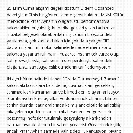
25 Ekim Cuma akşamı değerli dostum Didem Özbahçeci
davetiyle müthiş bir gösteri izleme şansı buldum. MKM Kültür
merkezinde Pınar Ayhan’ın olağanüstü performansıyla
salondakileri büyülediği bu harika gösteri yakın tarihimizin
müzikal belgeseli olarak anlatılmış tanıtım broşüründeki
yazılarında, çok zarif oldukları için çok da alçakgönüllü
davranmışlar. Emin olun kelimelerle ifade etmem zor o
salonda yaşanan ruh halini. Yüzlerce insanın tek yürek olup;
kah gözyaşlarıyla, kah sesinin son perdesiyle sahnedeki
olağanüstü sanatçıya eşlik etmelerini tarif edemiyorum.
İki ayrı bölüm halinde izlenen “Orada Duruverseydi Zaman”
salondaki konuklara belki de hiç duymadıkları gerçekleri,
tanımadıkları kahramanları ve bilmedikleri olayları anlatıyor.
Cumhuriyetin kuruluş yılları ve dönüm noktalarının, bilinen
tarihin dışında, satır aralarında kalmış anekdotlarla anlatıldığı,
hikayelerin içinden çıkan müzikal eserlerle ve görsellerle
bezenmiş, nefesler tutularak, gözyaşlarıyla kahkahaları
harmanlayarak izlenen bir sahne gösterisi. Gösteri tek kişilik,
ancak Pınar Ayhan sahnede yalnız değil… Perküsyon, piyano,