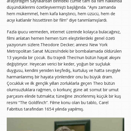
araştırdığım sayfalardan birindeki cümle tam da film hakkında
düşündüklerimi özetleyivermişti başlığında. “Aynı zamanda
hem mükemmel, hem kafa karıştırıcı, hem üzücü, hem de
acıyı katlanılır hissettiren bir film” diye tanımlamışlardı.
Fazla ipucu vermeden, internet üzerinde kolayca bulacağınız,
filmi anlatan hemen hemen tüm eleştirilerdeki genel özeti
yazıyorum sizlere.Theodore Decker; annesi New York
Metropolitan Sanat Müzesi’ndeki bir bombalamada öldürülen
13 yaşında bir çocuk. Bu trajedi Theo’nun bütün hayat akışını
değiştiriyor. Heyecan verici bir keder, yoğun bir suçluluk
duygusu, kendini yeniden keşfediş, kurtuluş ve hatta sevgiyle
harmanlanmış bir hayata yönlendirir onu bu büyük dram.
Çocukluk ve ilk gençlik yılları zorluklarla geçen Theo bütün
olumsuzluklara rağmen, o korkunç güne ait somut bir umut
parçasını elinde tutmakta; tüneğine zincirlenmiş küçük bir kuş
resmi “The Goldfinch”. Filme konu olan bu tablo, Carel
Fabritius tarafından 1654 yılında yapılmış.