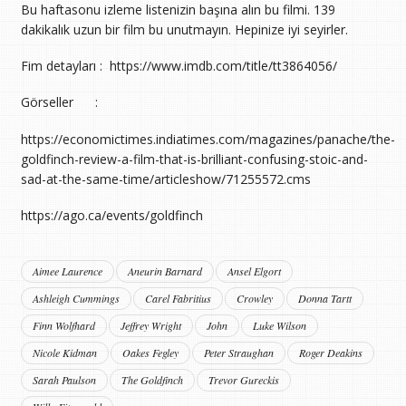
Bu haftasonu izleme listenizin başına alın bu filmi. 139
dakikalık uzun bir film bu unutmayın. Hepinize iyi seyirler.
Fim detayları : https://www.imdb.com/title/tt3864056/
Görseller :
https://economictimes.indiatimes.com/magazines/panache/the-
goldfinch-review-a-film-that-is-brilliant-confusing-stoic-and-
sad-at-the-same-time/articleshow/71255572.cms
https://ago.ca/events/goldfinch
Aimee Laurence
Aneurin Barnard
Ansel Elgort
Ashleigh Cummings
Carel Fabritius
Crowley
Donna Tartt
Finn Wolfhard
Jeffrey Wright
John
Luke Wilson
Nicole Kidman
Oakes Fegley
Peter Straughan
Roger Deakins
Sarah Paulson
The Goldfinch
Trevor Gureckis