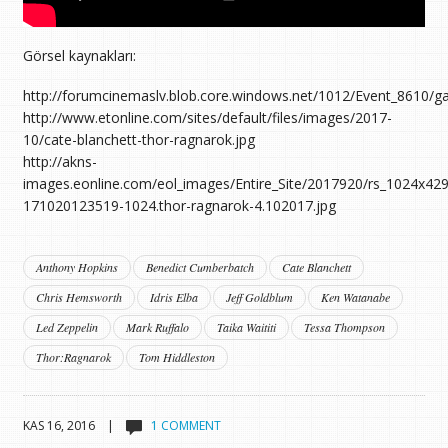
Görsel kaynakları:
http://forumcinemaslv.blob.core.windows.net/1012/Event_8610/g
http://www.etonline.com/sites/default/files/images/2017-
10/cate-blanchett-thor-ragnarok.jpg
http://akns-
images.eonline.com/eol_images/Entire_Site/2017920/rs_1024x429
171020123519-1024.thor-ragnarok-4.102017.jpg
Anthony Hopkins
Benedict Cumberbatch
Cate Blanchett
Chris Hemsworth
Idris Elba
Jeff Goldblum
Ken Watanabe
Led Zeppelin
Mark Ruffalo
Taika Waititi
Tessa Thompson
Thor:Ragnarok
Tom Hiddleston
KAS 16, 2016 |
1 COMMENT