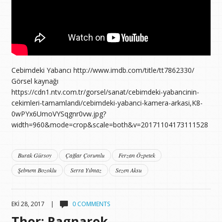
Cebimdeki Yabancı http://www.imdb.com/title/tt7862330/
Görsel kaynağı
https://cdn1.ntv.com.tr/gorsel/sanat/cebimdeki-yabancinin-
cekimleri-tamamlandi/cebimdeki-yabanci-kamera-arkasi,K8-
0wPYx6UmoVYSqgnr0vw.jpg?
width=960&mode=crop&scale=both&v=20171104173111528
Burak Gürsoy
Çağlar Çorumlu
Ferzan Özpetek
Şebnem Bozoklu
Serra Yılmaz
Sezen Aksu
EKI 28, 2017 |
0 COMMENTS
Thor: Ragnarok