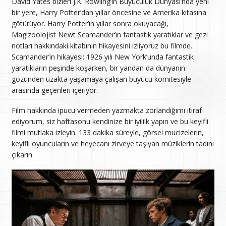
David Yates bizleri J.K. Rowling’in Büyücülük Dünyası’nda yeni
bir yere, Harry Potter’dan yıllar öncesine ve Amerika kıtasına
götürüyor. Harry Potter’ın yıllar sonra okuyacağı,
Magizoolojist Newt Scamander’ın fantastik yaratıklar ve gezi
notları hakkındaki kitabının hikayesini izliyoruz bu filmde.
Scamander’in hikayesi; 1926 yılı New York’unda fantastik
yaratıkların peşinde koşarken, bir yandan da dünyanın
gözünden uzakta yaşamaya çalışan büyücü komitesiyle
arasında geçenleri içeriyor.
Film hakkında ipucu vermeden yazmakta zorlandığımı itiraf
ediyorum, siz haftasonu kendinize bir iyililk yapın ve bu keyifli
filmi mutlaka izleyin. 133 dakika süreyle, görsel mucizelerin,
keyifli oyuncuların ve heyecanı zirveye taşıyan müziklerin tadını
çıkarın.