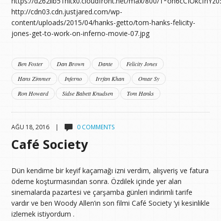
https://d262ilb51hltx0.cloudfront.net/max/800/1*on6cCIOkcfnYz
http://cdn03.cdn.justjared.com/wp-
content/uploads/2015/04/hanks-getto/tom-hanks-felicity-
jones-get-to-work-on-inferno-movie-07.jpg
Ben Foster
Dan Brown
Dante
Felicity Jones
Hans Zimmer
Inferno
Irrfan Khan
Omar Sy
Ron Howard
Sidse Babett Knudsen
Tom Hanks
AĞU 18, 2016 |
0 COMMENTS
Café Society
Dün kendime bir keyif kaçamağı izni verdim, alışveriş ve fatura
ödeme koşturmasından sonra. Özdilek içinde yer alan
sinemalarda pazartesi ve çarşamba günleri indirimli tarife
vardır ve ben Woody Allen’ın son filmi Café Society ‘yi kesinlikle
izlemek istiyordum .