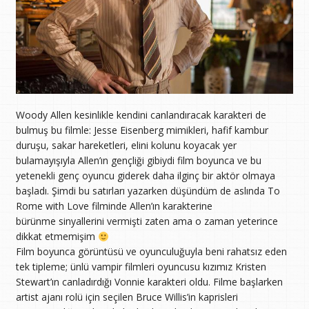
Woody Allen kesinlikle kendini canlandıracak karakteri de
bulmuş bu filmle: Jesse Eisenberg mimikleri, hafif kambur
duruşu, sakar hareketleri, elini kolunu koyacak yer
bulamayışıyla Allen’ın gençliği gibiydi film boyunca ve bu
yetenekli genç oyuncu giderek daha ilginç bir aktör olmaya
başladı. Şimdi bu satırları yazarken düşündüm de aslında To
Rome with Love filminde Allen’ın karakterine
bürünme sinyallerini vermişti zaten ama o zaman yeterince
dikkat etmemişim
Film boyunca görüntüsü ve oyunculuğuyla beni rahatsız eden
tek tipleme; ünlü vampir filmleri oyuncusu kızımız Kristen
Stewart’ın canladırdığı Vonnie karakteri oldu. Filme başlarken
artist ajanı rolü için seçilen Bruce Willis’in kaprisleri