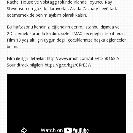
Rachel House ve Volstagg rolünde İrlandalı oyuncu Ray
Stevenson da göz dolduruyorlar. Arada Zachary Levi’ı fark
edememek de benim ayıbım olarak kalsın.
Bu haftasonu kendinizi eğlendirin derim. İstanbul dışında ve
2D izlemek zorunda kaldım, sizler IMAX seçeneğini tercih edin.
Film 13 yaş altı için uygun değil, çocuklarınıza başka eğlenceler
bulun.
Film ile ilgili detaylar: http://www.imdb.com/title/tt3501632/
Soundtrack bilgileri: https://g.co/kgs/CRrE3W