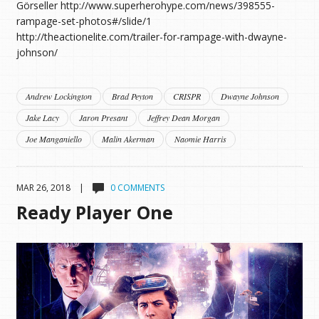
Görseller http://www.superherohype.com/news/398555-
rampage-set-photos#/slide/1
http://theactionelite.com/trailer-for-rampage-with-dwayne-
johnson/
Andrew Lockington
Brad Peyton
CRISPR
Dwayne Johnson
Jake Lacy
Jaron Presant
Jeffrey Dean Morgan
Joe Manganiello
Malin Akerman
Naomie Harris
MAR 26, 2018 |
0 COMMENTS
Ready Player One