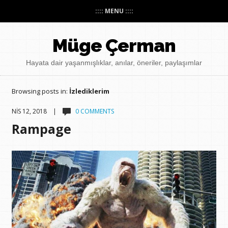
:::: MENU ::::
Müge Çerman
Hayata dair yaşanmışlıklar, anılar, öneriler, paylaşımlar
Browsing posts in:
İzlediklerim
NIS 12, 2018 |
0 COMMENTS
Rampage