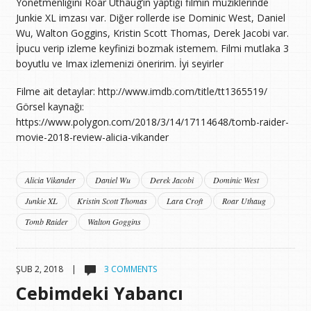
Yönetmenliğini Roar Uthaug’ın yaptığı filmin müziklerinde
Junkie XL imzası var. Diğer rollerde ise Dominic West, Daniel
Wu, Walton Goggins, Kristin Scott Thomas, Derek Jacobi var.
İpucu verip izleme keyfinizi bozmak istemem. Filmi mutlaka 3
boyutlu ve Imax izlemenizi öneririm. İyi seyirler
Filme ait detaylar: http://www.imdb.com/title/tt1365519/
Görsel kaynağı:
https://www.polygon.com/2018/3/14/17114648/tomb-raider-
movie-2018-review-alicia-vikander
Alicia Vikander
Daniel Wu
Derek Jacobi
Dominic West
Junkie XL
Kristin Scott Thomas
Lara Croft
Roar Uthaug
Tomb Raider
Walton Goggins
ŞUB 2, 2018 |
3 COMMENTS
Cebimdeki Yabancı