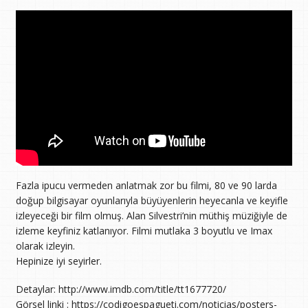
Fazla ipucu vermeden anlatmak zor bu filmi, 80 ve 90 larda
doğup bilgisayar oyunlarıyla büyüyenlerin heyecanla ve keyifle
izleyeceği bir film olmuş. Alan Silvestri’nin müthiş müziğiyle de
izleme keyfiniz katlanıyor. Filmi mutlaka 3 boyutlu ve Imax
olarak izleyin.
Hepinize iyi seyirler.
Detaylar: http://www.imdb.com/title/tt1677720/
Görsel linki : https://codigoespagueti.com/noticias/posters-