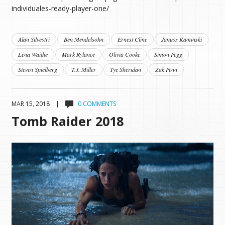
individuales-ready-player-one/
Alan Silvestri
Ben Mendelsohn
Ernest Cline
Janusz Kaminski
Lena Waithe
Mark Rylance
Olivia Cooke
Simon Pegg
Steven Spielberg
T.J. Miller
Tye Sheridan
Zak Penn
MAR 15, 2018 |
0 COMMENTS
Tomb Raider 2018