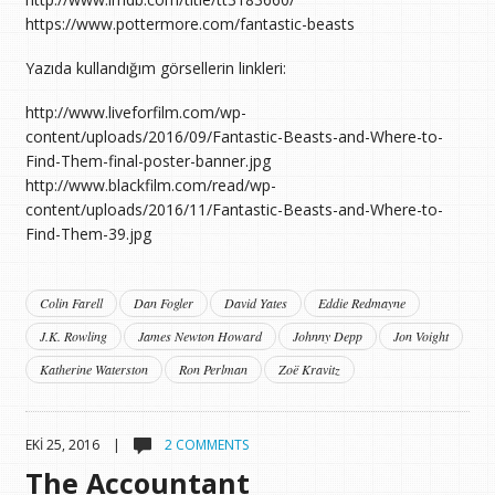
https://www.pottermore.com/fantastic-beasts
Yazıda kullandığım görsellerin linkleri:
http://www.liveforfilm.com/wp-
content/uploads/2016/09/Fantastic-Beasts-and-Where-to-
Find-Them-final-poster-banner.jpg
http://www.blackfilm.com/read/wp-
content/uploads/2016/11/Fantastic-Beasts-and-Where-to-
Find-Them-39.jpg
Colin Farell
Dan Fogler
David Yates
Eddie Redmayne
J.K. Rowling
James Newton Howard
Johnny Depp
Jon Voight
Katherine Waterston
Ron Perlman
Zoë Kravitz
EKI 25, 2016 |
2 COMMENTS
The Accountant