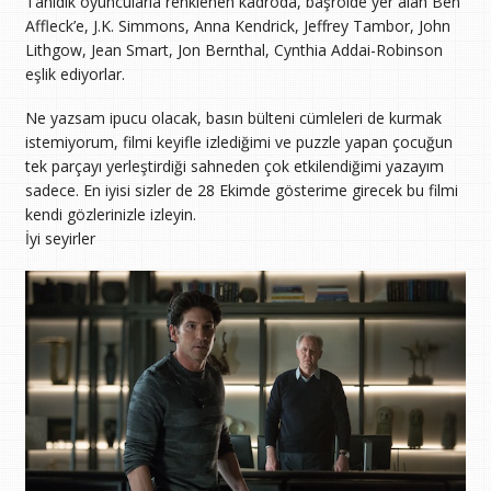
Tanıdık oyuncularla renklenen kadroda, başrolde yer alan Ben
Affleck’e, J.K. Simmons, Anna Kendrick, Jeffrey Tambor, John
Lithgow, Jean Smart, Jon Bernthal, Cynthia Addai-Robinson
eşlik ediyorlar.
Ne yazsam ipucu olacak, basın bülteni cümleleri de kurmak
istemiyorum, filmi keyifle izlediğimi ve puzzle yapan çocuğun
tek parçayı yerleştirdiği sahneden çok etkilendiğimi yazayım
sadece. En iyisi sizler de 28 Ekimde gösterime girecek bu filmi
kendi gözlerinizle izleyin.
İyi seyirler