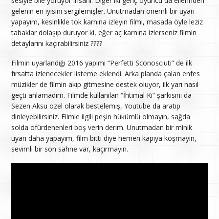
sesiyle bile yoruyor insanı. Diğer iki genç oyuncu da ellerinden
gelenin en iyisini sergilemişler. Unutmadan önemli bir uyarı
yapayım, kesinlikle tok karnına izleyin filmi, masada öyle leziz
tabaklar dolaşıp duruyor ki, eğer aç karnına izlerseniz filmin
detaylarını kaçırabilirsiniz ????
Filmin uyarlandığı 2016 yapımı “Perfetti Sconosciuti” de ilk
fırsatta izlenecekler listeme eklendi. Arka planda çalan enfes
müzikler de filmin akıp gitmesine destek oluyor, ilk yarı nasıl
geçti anlamadım. Filmde kullanılan “İhtimal Ki” şarkısını da
Sezen Aksu özel olarak bestelemiş, Youtube da aratıp
dinleyebilirsiniz. Filmle ilgili peşin hükümlü olmayın, sağda
solda öfürdenenleri boş verin derim. Unutmadan bir minik
uyarı daha yapayım, film bitti diye hemen kapıya koşmayın,
sevimli bir son sahne var, kaçırmayın.