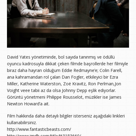
David Yates yönetiminde, bol sayıda tanınmış ve ödüllü
oyuncu kadrosuyla dikkat çeken filmde başrollerde her filmiyle
biraz daha hayran olduğum Eddie Redmayne’e; Colin Farell,
ana kahramandan rol çalan Dan Fogler, etkileyici bir Ezra
Miller, Katherine Waterston, Zoë Kravitz, Ron Perlman,Jon
Voight veee tabii az da olsa Johnny Depp eşlik ediyorlar.
Görüntü yönetmeni Philippe Rousselot, müzikler ise James
Newton Howard’a ait.
Film hakkında daha detaylı bilgiler isterseniz aşağıdaki linkleri
kullanabilirsiniz.
http://www.fantasticbeasts.com/
http://www.imdb.com/title/tt3183660/