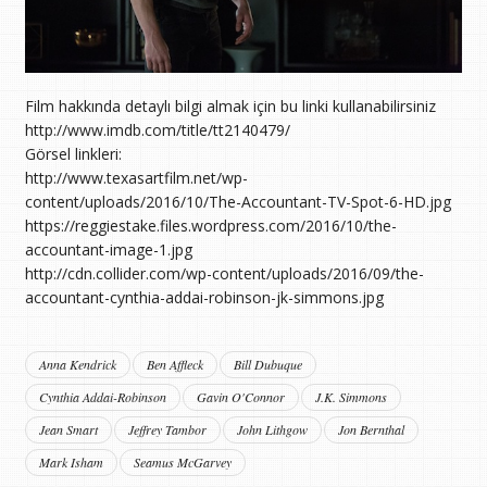
Film hakkında detaylı bilgi almak için bu linki kullanabilirsiniz
http://www.imdb.com/title/tt2140479/
Görsel linkleri:
http://www.texasartfilm.net/wp-
content/uploads/2016/10/The-Accountant-TV-Spot-6-HD.jpg
https://reggiestake.files.wordpress.com/2016/10/the-
accountant-image-1.jpg
http://cdn.collider.com/wp-content/uploads/2016/09/the-
accountant-cynthia-addai-robinson-jk-simmons.jpg
Anna Kendrick
Ben Affleck
Bill Dubuque
Cynthia Addai-Robinson
Gavin O'Connor
J.K. Simmons
Jean Smart
Jeffrey Tambor
John Lithgow
Jon Bernthal
Mark Isham
Seamus McGarvey