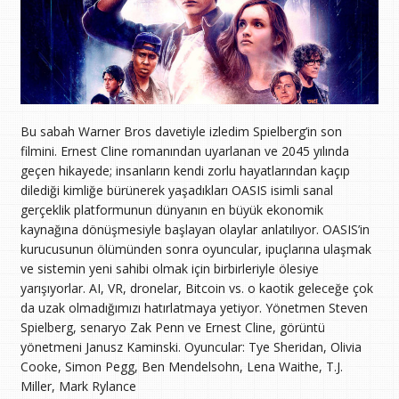
Bu sabah Warner Bros davetiyle izledim Spielberg’in son
filmini. Ernest Cline romanından uyarlanan ve 2045 yılında
geçen hikayede; insanların kendi zorlu hayatlarından kaçıp
dilediği kimliğe bürünerek yaşadıkları OASIS isimli sanal
gerçeklik platformunun dünyanın en büyük ekonomik
kaynağına dönüşmesiyle başlayan olaylar anlatılıyor. OASIS’in
kurucusunun ölümünden sonra oyuncular, ipuçlarına ulaşmak
ve sistemin yeni sahibi olmak için birbirleriyle ölesiye
yarışıyorlar. AI, VR, dronelar, Bitcoin vs. o kaotik geleceğe çok
da uzak olmadığımızı hatırlatmaya yetiyor. Yönetmen Steven
Spielberg, senaryo Zak Penn ve Ernest Cline, görüntü
yönetmeni Janusz Kaminski. Oyuncular: Tye Sheridan, Olivia
Cooke, Simon Pegg, Ben Mendelsohn, Lena Waithe, T.J.
Miller, Mark Rylance