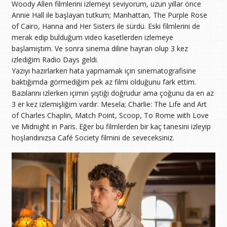
Woody Allen filmlerini izlemeyi seviyorum, uzun yıllar önce
Annie Hall ile başlayan tutkum; Manhattan, The Purple Rose
of Cairo, Hanna and Her Sisters ile sürdü. Eski filmlerini de
merak edip bulduğum video kasetlerden izlemeye
başlamıştım. Ve sonra sinema diline hayran olup 3 kez
izlediğim Radio Days geldi.
Yazıyı hazırlarken hata yapmamak için sinematografisine
baktığımda görmediğim pek az filmi olduğunu fark ettim.
Bazılarını izlerken içimin şiştiği doğrudur ama çoğunu da en az
3 er kez izlemişliğim vardır. Mesela; Charlie: The Life and Art
of Charles Chaplin, Match Point, Scoop, To Rome with Love
ve Midnight in Paris. Eğer bu filmlerden bir kaç tanesini izleyip
hoşlandınızsa Café Society filmini de seveceksiniz.