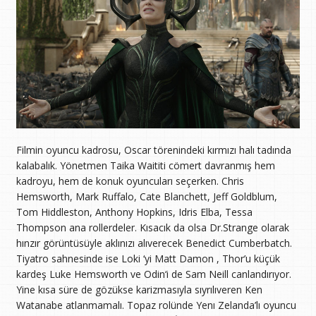
Filmin oyuncu kadrosu, Oscar törenindeki kırmızı halı tadında
kalabalık. Yönetmen Taika Waititi cömert davranmış hem
kadroyu, hem de konuk oyuncuları seçerken. Chris
Hemsworth, Mark Ruffalo, Cate Blanchett, Jeff Goldblum,
Tom Hiddleston, Anthony Hopkins, Idris Elba, Tessa
Thompson ana rollerdeler. Kısacık da olsa Dr.Strange olarak
hınzır görüntüsüyle aklınızı alıverecek Benedict Cumberbatch.
Tiyatro sahnesinde ise Loki ‘yi Matt Damon , Thor’u küçük
kardeş Luke Hemsworth ve Odin‘i de Sam Neill canlandırıyor.
Yine kısa süre de gözükse karizmasıyla sıyrılıveren Ken
Watanabe atlanmamalı. Topaz rolünde Yenı Zelanda’lı oyuncu