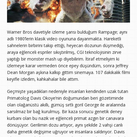
Warner Bros davetiyle izleme şansı bulduğum Rampage; aynı
adlı 1980’lerin klasik video oyununa dayanmakta. Hareketli
sahnelerin birbirini takip ettiği, heyecan dozunun düşmediği,
araya eğlenceli espriler sıkıştırılmış, CGI teknolojisinin zirve
yaptığı bir monster mash up diyebilirim. İtiraf etmeliyim ki
izlemeye karar vermeden önce epey düşündüm, sonra Jeffrey
Dean Morgan aşkına kalkıp gittim sinemaya. 107 dakikalık filmi
keyifle izledim, kahkahalar bile attım.
Geçmişte yaşadıkları nedeniyle insanları kendinden uzak tutan
Primatolog Davis Okoye’nin doğumundan beri gözetiminde
olan olağanüstü akıllı, gümüş sırtlı goril George ile aralarında
sarsılmaz bir bağ kurulmuş. Bir kaza sonucu genetik deney
kurbanı olan bu nazik ve eğlenceli primat azgın bir canavara
dönüşüyor. Gerilimin dozu artıyor, aynı şekilde 2 vahşi canlı
daha genetik değişime uğruyor ve insanlara saldırıyor. Davis