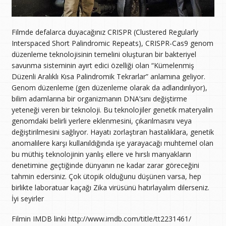
Filmde defalarca duyacağınız CRISPR (Clustered Regularly
Interspaced Short Palindromic Repeats), CRISPR-Cas9 genom
düzenleme teknolojisinin temelini oluşturan bir bakteriyel
savunma sisteminin ayırt edici özelliği olan “Kümelenmiş
Düzenli Aralıklı Kısa Palindromik Tekrarlar” anlamına geliyor.
Genom düzenleme (gen düzenleme olarak da adlandırılıyor),
bilim adamlarına bir organizmanın DNA’sını değiştirme
yeteneği veren bir teknoloji. Bu teknolojiler genetik materyalin
genomdaki belirli yerlere eklenmesini, çıkarılmasını veya
değiştirilmesini sağlıyor. Hayatı zorlaştıran hastalıklara, genetik
anomalilere karşı kullanıldığında işe yarayacağı muhtemel olan
bu müthiş teknolojinin yanlış ellere ve hırslı manyakların
denetimine geçtiğinde dünyanın ne kadar zarar göreceğini
tahmin edersiniz. Çok ütopik olduğunu düşünen varsa, hep
birlikte laboratuar kaçağı Zika virüsünü hatırlayalım dilerseniz.
İyi seyirler
Filmin IMDB linki http://www.imdb.com/title/tt2231461/