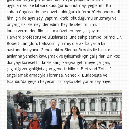
uygulaması ise kitabı okuduğumu unutmayı yeğlerim. Bu
sabah öngösterimine davetli olduğum Inferno/Cehennem adlı
film için de aynı şeyi yaptım, kitabı okuduğumu unutmayı ve
önyargısız izlemeyi denedim. Keyifle izledim filmi.
İpucu vermeden filmi kısaca özetlemeye çalışayım:
Harvard profesörü ve uluslararası üne sahip sembol bilimci Dr.
Robert Langdon, hafızasını yitirmiş olarak İtalya’da bir
hastanede uyanır. Genç doktor Sienna Brooks ile birlikte
anılarına yeniden kavuşmak ve iyileşmek için çalışırlar. Birlikte;
dünyayı küresel bir krizle karşı karşıya getirmeye çalışan,
çılgınlığı zenginliğini aşan genetik bilimci Bertrand Zobist’i
engellemek amacıyla Floransa, Venedik, Budapeşte ve
Istanbul’da geçen heyecanlı bir öykü izletiyorlar seyirciye.