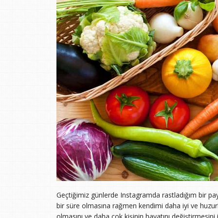
Geçtiğimiz günlerde Instagramda rastladığım bir pay
bir süre olmasına rağmen kendimi daha iyi ve huzurlu
olmasını ve daha çok kişinin hayatını değiştirmesini 