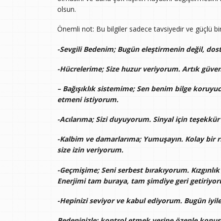
olsun.
Önemli not: Bu bilgiler sadece tavsiyedir ve güçlü bir 
-Sevgili Bedenim; Bugün eleştirmenin değil, do
-Hücrelerime; Size huzur veriyorum. Artık güven
– Bağışıklık sistemime; Sen benim bilge koruy
etmeni istiyorum.
-Acılarıma; Sizi duyuyorum. Sinyal için teşekkür 
-Kalbim ve damarlarıma; Yumuşayın. Kolay bir r
size izin veriyorum.
-Geçmişime; Seni serbest bırakıyorum. Kızgınlı
Enerjimi tam buraya, tam şimdiye geri getiriyo
-Hepinizi seviyor ve kabul ediyorum. Bugün iy
Bedeninizle; kontrol etmek yerine özenle ko