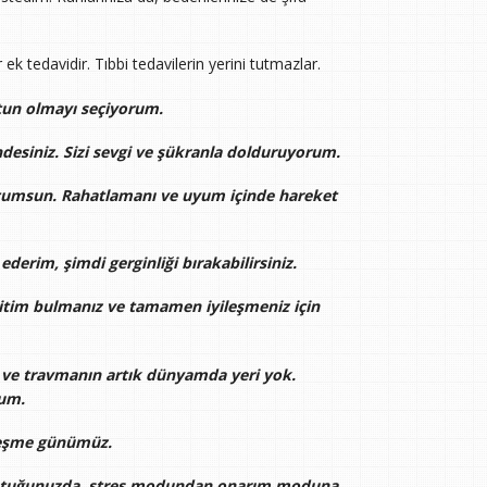
ek tedavidir. Tıbbi tedavilerin yerini tutmazlar.
stun olmayı seçiyorum.
desiniz. Sizi sevgi ve şükranla dolduruyorum.
ucumsun. Rahatlamanı ve uyum içinde hareket
ederim, şimdi gerginliği bırakabilirsiniz.
itim bulmanız ve tamamen iyileşmeniz için
k ve travmanın artık dünyamda yeri yok.
rum.
ileşme günümüz.
nuştuğunuzda, stres modundan onarım moduna