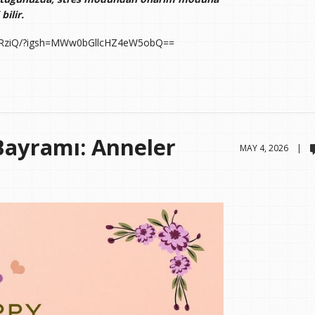
bilir.
HqRziQ/?igsh=MWw0bGllcHZ4eW5obQ==
Bayramı: Anneler
MAY 4, 2026 |