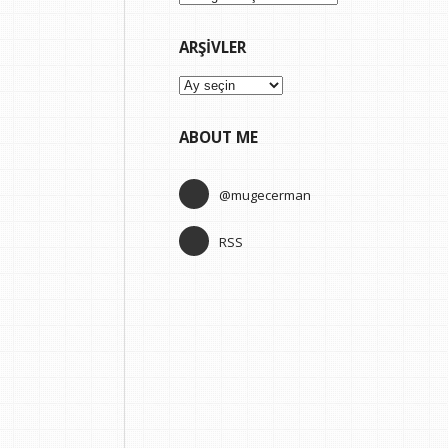
ARŞIVLER
Arşivler
ABOUT ME
@mugecerman
RSS