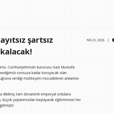
ayıtsız şartsız
NIS 23, 2026 |
 kalacak!
önümü. Cumhuriyetimizin kurucusu Gazi Mustafa
menliğimizi sonsuza kadar koruyacak olan
 uğruna verdiği muhteşem mücadelenin anılarının
na dikilmiş tam donanımlı emperyal ordulara
ı, küçük yaşlarımızdan başlayarak eğitimimizin her
elmiştir.