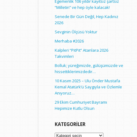
Egemenlik 106 yıldır kayıtsız şartsız
“Milletin” ve hep öyle kalacak!
Senede Bir Gün Değil, Hep Kadınız
2026
Sevginin Ölçüsü Yoktur
Merhaba #2026
Kalpleri “PitPit” Atanlara 2026
Takvimleri
Bolluk; yüreğimizde, gülüşümüzde ve
hissettiklerimizdedir…
10 Kasım 2025 – Ulu Önder Mustafa
Kemal Atatürk’ü Saygıyla ve Özlemle
Anıyoruz…
29 Ekim Cumhuriyet Bayramı
Hepimize Kutlu Olsun
KATEGORILER
Kategoriler