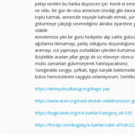
pekiyi verelim bu harika düşüncen için. Kendi el em
ne oldu. Bir gün de olsa annenizin istediği gibi davr
toplu tutmak, annenizle neşeyle kahvaltı etmek, yü
götürmeye çalıştığı sevmediğiniz akraba ziyaretine 
olabilir.
Annelerinize yılın bir günü hediyeler alıp sahte gülü
ağızlarına tıkmamayı, yanlış olduğunu düşündüğünüz 
aramayı, sizi yapmaya zorladıkları işlerden kurtulm
Böylelikle aradan yıllar geçip de siz ebeveyn olunca v
mutlu zamanları gülümseyerek hatırlayacaksınız.
Yüreğindeki sevgiyi, şefkati, ilgiyi; karşılık bekleme
bütün hemcinslerimi saygıyla selamlıyorum. Sertifika d
https://derinyoksullukagi.org/bagis-yap
https://www.acev.org/nasil-destek-olabilirsiniz/en-
https://bagis.kedv.org.tr/e-kartlar?category_id=339
https://fonzip.com/bugday/e-kartlar/satin-al?cid=22