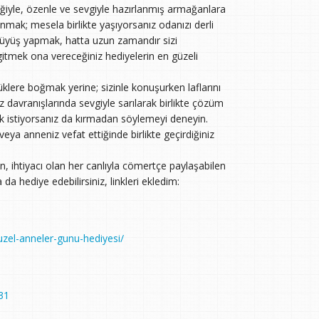
eğiyle, özenle ve sevgiyle hazırlanmış armağanlara
anmak; mesela birlikte yaşıyorsanız odanızı derli
rüyüş yapmak, hatta uzun zamandır sizi
gitmek ona vereceğiniz hediyelerin en güzeli
cüklere boğmak yerine; sizinle konuşurken laflarını
davranışlarında sevgiyle sarılarak birlikte çözüm
ak istiyorsanız da kırmadan söylemeyi deneyin.
eya anneniz vefat ettiğinde birlikte geçirdiğiniz
den, ihtiyacı olan her canlıyla cömertçe paylaşabilen
a hediye edebilirsiniz, linkleri ekledim:
guzel-anneler-gunu-hediyesi/
31