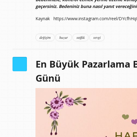
geçersiniz. Bedeniniz buna nasıl yanıt vereceğini 
Kaynak https://www.instagram.com/reel/DYcfh
değişim
huzur
sağlık
sevgi
En Büyük Pazarlama 
Günü