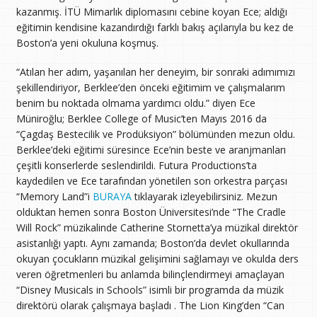
kazanmış. İTÜ Mimarlık diplomasını cebine koyan Ece; aldığı
eğitimin kendisine kazandırdığı farklı bakış açılarıyla bu kez de
Boston’a yeni okuluna koşmuş.
“Atılan her adım, yaşanılan her deneyim, bir sonraki adımımızı
şekillendiriyor, Berklee’den önceki eğitimim ve çalışmalarım
benim bu noktada olmama yardımcı oldu.” diyen Ece
Müniroğlu; Berklee College of Music’ten Mayıs 2016 da
“Çagdaş Bestecilik ve Prodüksiyon” bölümünden mezun oldu.
Berklee’deki eğitimi süresince Ece’nin beste ve aranjmanları
çeşitli konserlerde seslendirildi. Futura Productions’ta
kaydedilen ve Ece tarafından yönetilen son orkestra parçası
“Memory Land”i
BURAYA
tıklayarak izleyebilirsiniz. Mezun
olduktan hemen sonra Boston Üniversitesi’nde “The Cradle
Will Rock” müzikalinde Catherine Stornetta’ya müzikal direktör
asistanlığı yaptı. Aynı zamanda; Boston’da devlet okullarında
okuyan çocukların müzikal gelişimini sağlamayı ve okulda ders
veren öğretmenleri bu anlamda bilinçlendirmeyi amaçlayan
“Disney Musicals in Schools” isimli bir programda da müzik
direktörü olarak çalışmaya başladı . The Lion King’den “Can