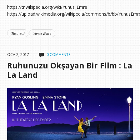
https://tr.wikipedia.org/wiki/Yunus_Emre
https://upload.wikimedia.org/wikipedia/commons/b/bb/YunusEmre
Tasavvuf
Yunus Emre
OCA 2, 2017 |
0 COMMENTS
Ruhunuzu Okşayan Bir Film : La
La Land