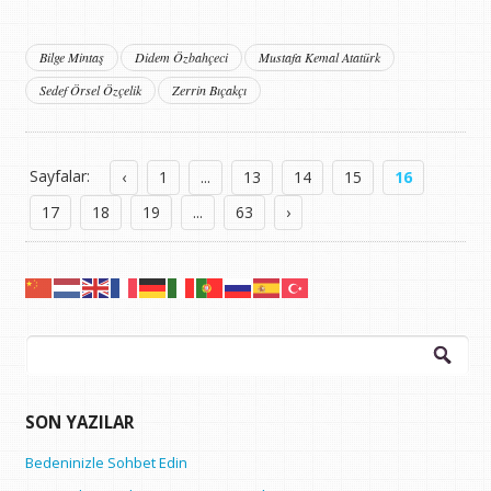
Bilge Mintaş
Didem Özbahçeci
Mustafa Kemal Atatürk
Sedef Örsel Özçelik
Zerrin Bıçakçı
Sayfalar:
‹
1
...
13
14
15
16
17
18
19
...
63
›
Arama:
SON YAZILAR
Bedeninizle Sohbet Edin