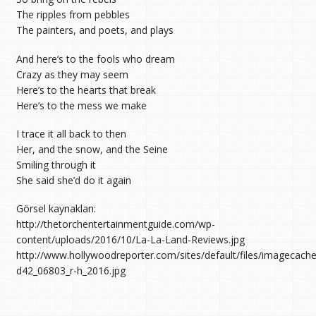
The ripples from pebbles
The painters, and poets, and plays
And here’s to the fools who dream
Crazy as they may seem
Here’s to the hearts that break
Here’s to the mess we make
I trace it all back to then
Her, and the snow, and the Seine
Smiling through it
She said she’d do it again
Görsel kaynakları:
http://thetorchentertainmentguide.com/wp-
content/uploads/2016/10/La-La-Land-Reviews.jpg
http://www.hollywoodreporter.com/sites/default/files/imagecache
d42_06803_r-h_2016.jpg