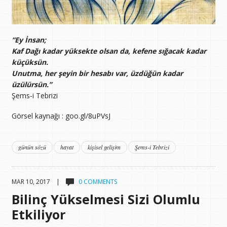
“Ey İnsan;
Kaf Dağı kadar yüksekte olsan da, kefene sığacak kadar
küçüksün.
Unutma, her şeyin bir hesabı var, üzdüğün kadar
üzülürsün.”
Şems-i Tebrizi
Görsel kaynağı : goo.gl/8uPVsJ
günün sözü
hayat
kişisel gelişim
Şems-i Tebrizi
MAR 10, 2017 |
0 COMMENTS
Bilinç Yükselmesi Sizi Olumlu
Etkiliyor