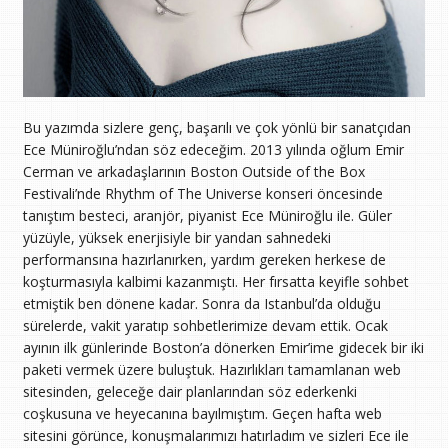
Bu yazımda sizlere genç, başarılı ve çok yönlü bir sanatçıdan
Ece Müniroğlu’ndan söz edeceğim. 2013 yılında oğlum Emir
Cerman ve arkadaşlarının Boston Outside of the Box
Festivali’nde Rhythm of The Universe konseri öncesinde
tanıştım besteci, aranjör, piyanist Ece Müniroğlu ile. Güler
yüzüyle, yüksek enerjisiyle bir yandan sahnedeki
performansına hazırlanırken, yardım gereken herkese de
koşturmasıyla kalbimi kazanmıştı. Her fırsatta keyifle sohbet
etmiştik ben dönene kadar. Sonra da Istanbul’da olduğu
sürelerde, vakit yaratıp sohbetlerimize devam ettik. Ocak
ayının ilk günlerinde Boston’a dönerken Emir’ime gidecek bir iki
paketi vermek üzere buluştuk. Hazırlıkları tamamlanan web
sitesinden, geleceğe dair planlarından söz ederkenki
coşkusuna ve heyecanına bayılmıştım. Geçen hafta web
sitesini görünce, konuşmalarımızı hatırladım ve sizleri Ece ile