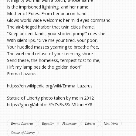
A mighty woman with a torch, whose flame
Is the imprisoned lightning, and her name
Mother of Exiles. From her beacon-hand
Glows world-wide welcome; her mild eyes command
The air-bridged harbor that twin cities frame.
“Keep ancient lands, your storied pomp!” cries she
With silent lips. “Give me your tired, your poor,
Your huddled masses yearning to breathe free,
The wretched refuse of your teeming shore.
Send these, the homeless, tempest-tost to me,
I lift my lamp beside the golden door!”
Emma Lazarus
https://en.wikipedia.org/wiki/Emma_Lazarus
Statue of Liberty photo taken by me in 2012
https://goo.gl/photos/PrZsBv8ScMUoniHY8
Emma Lazarus
Equality
Fraternity
Liberty
New York
Statue of Liberty