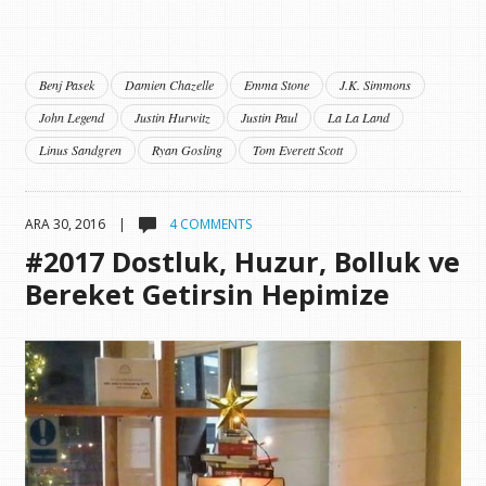
Benj Pasek
Damien Chazelle
Emma Stone
J.K. Simmons
John Legend
Justin Hurwitz
Justin Paul
La La Land
Linus Sandgren
Ryan Gosling
Tom Everett Scott
ARA 30, 2016 |
4 COMMENTS
#2017 Dostluk, Huzur, Bolluk ve
Bereket Getirsin Hepimize