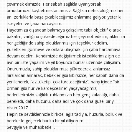
çevirmek elimizde. Her sabah sağlıkla uyanıyorsak
umudumuzu kaybetmek anlamsız. Sağlıkla nefes aldığımız her
an, zorluklarla başa çıkabileceğimiz anlamına geliyor; yeter ki
isteyelim ve çaba harcayalım.
Hayatımıza dışarıdan bakmaya çalışalım; tabii objektif olarak
bakalım; varlığına şükredeceğimiz her şeyi not edelim, aklımıza
her geldiğinde sahip olduklarımız için teşekkür edelim,
güzellikleri görmeye ve onlara ulaşmak için çaba harcamaya
devam edelim. Kendimizde değiştirmek istediklerimiz için de
ayrı bir liste yapalım ve yıl boyunca bunlar üzerinde çalışalım.
Onurumuzla, sahip olduklarımıza şükrederek, anlamsız
hırslardan arınarak, bebekler gibi kibirsizce, her sabah daha da
yenilenerek, “az tüketip, çok türeteceğimiz”, barış içinde “bir
orman gibi hür ve kardeşcesine” yaşayacağımız;
bedenlerimizin sağlıklı, ruhlarımızın hep genç kalacağı, daha
bereketli, daha huzurlu, daha adil ve çok daha güzel bir yıl
olsun 2017.
Hepinize sevdiklerinizle birlikte; ağız tadıyla, huzurla, bolluk ve
bereketle geçecek harika bir yıl diliyorum.
Sevgiyle ve muhabbetle…