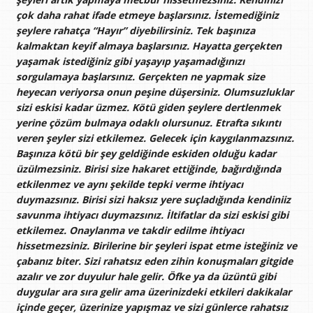
çok daha rahat ifade etmeye başlarsınız. İstemediğiniz
şeylere rahatça “Hayır” diyebilirsiniz. Tek başınıza
kalmaktan keyif almaya başlarsınız. Hayatta gerçekten
yaşamak istediğiniz gibi yaşayıp yaşamadığınızı
sorgulamaya başlarsınız. Gerçekten ne yapmak size
heyecan veriyorsa onun peşine düşersiniz. Olumsuzluklar
sizi eskisi kadar üzmez. Kötü giden şeylere dertlenmek
yerine çözüm bulmaya odaklı olursunuz. Etrafta sıkıntı
veren şeyler sizi etkilemez. Gelecek için kaygılanmazsınız.
Başınıza kötü bir şey geldiğinde eskiden olduğu kadar
üzülmezsiniz. Birisi size hakaret ettiğinde, bağırdığında
etkilenmez ve aynı şekilde tepki verme ihtiyacı
duymazsınız. Birisi sizi haksız yere suçladığında kendiniiz
savunma ihtiyacı duymazsınız. İltifatlar da sizi eskisi gibi
etkilemez. Onaylanma ve takdir edilme ihtiyacı
hissetmezsiniz. Birilerine bir şeyleri ispat etme isteğiniz ve
çabanız biter. Sizi rahatsız eden zihin konuşmaları gitgide
azalır ve zor duyulur hale gelir. Öfke ya da üzüntü gibi
duygular ara sıra gelir ama üzerinizdeki etkileri dakikalar
içinde geçer, üzerinize yapışmaz ve sizi günlerce rahatsız