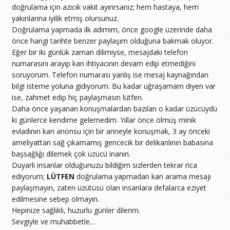
doğrulama için azıcık vakit ayırırsanız; hem hastaya, hem
yakınlarına iyilik etmiş olursunuz.
Doğrulama yapmada ilk adımım, önce google üzerinde daha
önce hangi tarihte benzer paylaşım olduğuna bakmak oluyor.
Eğer bir iki günlük zaman dilimiyse, mesajdaki telefon
numarasını arayıp kan ihtiyacının devam edip etmediğini
soruyorum. Telefon numarası yanlış ise mesaj kaynağından
bilgi isteme yoluna gidiyorum. Bu kadar uğraşamam diyen var
ise, zahmet edip hiç paylaşmasın lütfen.
Daha önce yaşanan konuşmalardan bazıları o kadar üzücüydü
ki günlerce kendime gelemedim. Yıllar önce ölmüş minik
evladının kan anonsu için bir anneyle konuşmak, 3 ay önceki
ameliyattan sağ çıkamamış gencecik bir delikanlının babasına
başsağlığı dilemek çok üzücü inanın.
Duyarlı insanlar olduğunuzu bildiğim sizlerden tekrar rica
ediyorum;
LÜTFEN
doğrulama yapmadan kan arama mesajı
paylaşmayın, zaten üzütüsü olan insanlara defalarca eziyet
edilmesine sebep olmayın.
Hepinize sağlıklı, huzurlu günler dilerim.
Sevgiyle ve muhabbetle…