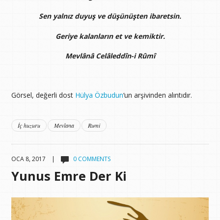
Sen yalnız duyuş ve düşünüşten ibaretsin.
Geriye kalanların et ve kemiktir.
Mevlânâ Celâleddîn-i Rûmî
Görsel, değerli dost
Hülya Özbudun
‘un arşivinden alıntıdır.
İç huzuru
Mevlana
Rumi
OCA 8, 2017 |
0 COMMENTS
Yunus Emre Der Ki