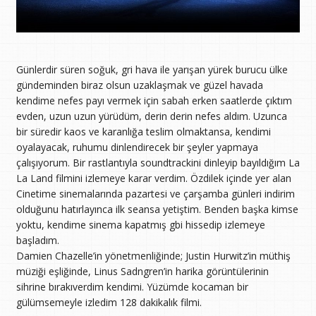
Günlerdir süren soğuk, gri hava ile yarışan yürek burucu ülke
gündeminden biraz olsun uzaklaşmak ve güzel havada
kendime nefes payı vermek için sabah erken saatlerde çıktım
evden, uzun uzun yürüdüm, derin derin nefes aldım. Uzunca
bir süredir kaos ve karanlığa teslim olmaktansa, kendimi
oyalayacak, ruhumu dinlendirecek bir şeyler yapmaya
çalışıyorum. Bir rastlantıyla soundtrackini dinleyip bayıldığım La
La Land filmini izlemeye karar verdim. Özdilek içinde yer alan
Cinetime sinemalarında pazartesi ve çarşamba günleri indirim
olduğunu hatırlayınca ilk seansa yetiştim. Benden başka kimse
yoktu, kendime sinema kapatmış gbi hissedip izlemeye
başladım.
Damien Chazelle’in yönetmenliğinde; Justin Hurwitz’in müthiş
müziği eşliğinde, Linus Sadngren’in harika görüntülerinin
sihrine bırakıverdim kendimi. Yüzümde kocaman bir
gülümsemeyle izledim 128 dakikalık filmi.