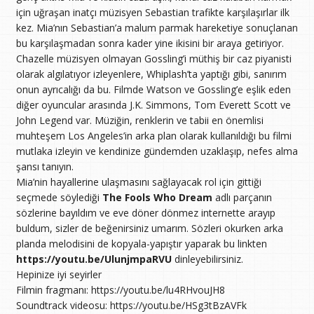
için uğraşan inatçı müzisyen Sebastian trafikte karşılaşırlar ilk
kez. Mia’nın Sebastian’a malum parmak hareketiye sonuçlanan
bu karşılaşmadan sonra kader yine ikisini bir araya getiriyor.
Chazelle müzisyen olmayan Gossling’i müthiş bir caz piyanisti
olarak algılatıyor izleyenlere, Whiplash’ta yaptığı gibi, sanırım
onun ayrıcalığı da bu. Filmde Watson ve Gossling’e eşlik eden
diğer oyuncular arasında J.K. Simmons, Tom Everett Scott ve
John Legend var. Müziğin, renklerin ve tabii en önemlisi
muhteşem Los Angeles’in arka plan olarak kullanıldığı bu filmi
mutlaka izleyin ve kendinize gündemden uzaklaşıp, nefes alma
şansı tanıyın.
Mia’nin hayallerine ulaşmasını sağlayacak rol için gittiği
seçmede söylediği
The Fools Who Dream
adlı parçanın
sözlerine bayıldım ve eve döner dönmez internette arayıp
buldum, sizler de beğenirsiniz umarım. Sözleri okurken arka
planda melodisini de kopyala-yapıştır yaparak bu linkten
https://youtu.be/UlunjmpaRVU
dinleyebilirsiniz.
Hepinize iyi seyirler
Filmin fragmanı: https://youtu.be/lu4RHvouJH8
Soundtrack videosu: https://youtu.be/HSg3tBzAVFk