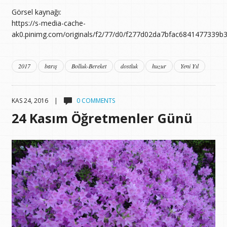
Görsel kaynağı:
https://s-media-cache-
ak0.pinimg.com/originals/f2/77/d0/f277d02da7bfac6841477339b
2017
barış
Bolluk-Bereket
dostluk
huzur
Yeni Yıl
KAS 24, 2016 |
0 COMMENTS
24 Kasım Öğretmenler Günü