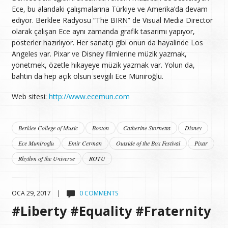
Ece, bu alandaki çalışmalarına Türkiye ve Amerika’da devam
ediyor. Berklee Radyosu “The BIRN” de Visual Media Director
olarak çalışan Ece aynı zamanda grafik tasarımı yapıyor,
posterler hazırlıyor. Her sanatçı gibi onun da hayalinde Los
Angeles var. Pixar ve Disney filmlerine müzik yazmak,
yönetmek, özetle hikayeye müzik yazmak var. Yolun da,
bahtın da hep açık olsun sevgili Ece Müniroğlu.
Web sitesi:
http://www.ecemun.com
Berklee College of Music
Boston
Catherine Stornetta
Disney
Ece Muniroglu
Emir Cerman
Outside of the Box Festival
Pixar
Rhythm of the Universe
ROTU
OCA 29, 2017 |
0 COMMENTS
#Liberty #Equality #Fraternity