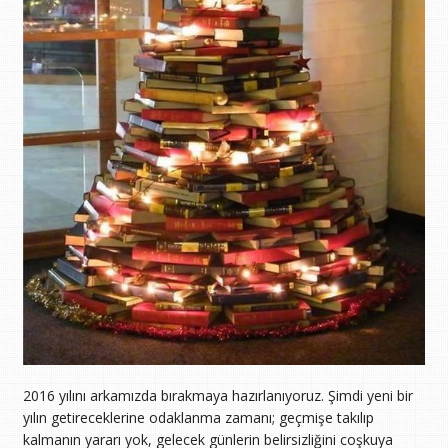
2016 yılını arkamızda bırakmaya hazırlanıyoruz. Şimdi yeni bir
yılın getireceklerine odaklanma zamanı; geçmişe takılıp
kalmanın yararı yok, gelecek günlerin belirsizliğini coşkuya