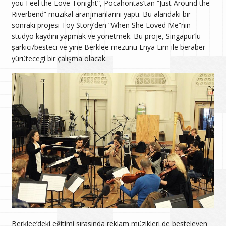
you Feel the Love Tonight”, Pocahontas’tan “Just Around the
Riverbend” müzikal aranjmanlarını yaptı. Bu alandaki bir
sonraki projesi Toy Story’den “When She Loved Me”nin
stüdyo kaydını yapmak ve yönetmek. Bu proje, Singapur’lu
şarkıcı/besteci ve yine Berklee mezunu Enya Lim ile beraber
yürütecegi bir çalışma olacak.
Berklee’deki eğitimi sırasında reklam müzikleri de besteleyen